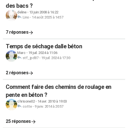
des bacs ?
deline
-
13 juin 2008 à 16:22
Lino
-
14 août 2025 à 14:57
7 réponses
Temps de séchage dalle béton
Marc
-
19 juil. 2024 à 11:06
stf_jpd87
-
19 juil. 2024 à 17:30
2 réponses
Comment faire des chemins de roulage en
pente en béton ?
chrisone02
-
14 avr. 2010 à 19:03
cotte
-
9 janv. 2014 à 20:57
25 réponses