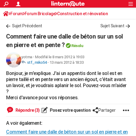
ACTUALITÉS
Forum
Forum Bricolage
Connexion
Construction et rénovation
S'inscrire
Rechercher
Société
Education
Villes
Politique
Faits Divers
Monde
+
SPORT
Sujet Précédent
Sujet Suivant
Football
Cyclisme
Forum
Coupe du monde 2026
Tennis
Rugby
CULTURE
Comment faire une dalle de béton sur un sol
TNT
Cinéma
Musique
Programme TV
Streaming
Sorties cinéma
+
en pierre et en pente ?
FINANCE
Résolu
Impôts
Immobilier
Banque
Crédit
Retraite
Epargne
Risques naturels par ville
Assurance
AUTO
yotma
-
Modifié le 8 mars 2012 à 19:03
stf_miko54
-
13 mars 2012 à 18:33
Réserver un essai
Berlines
Forum auto
Essais
Citadines
SUV
+
HIGH-TECH
Bonjour, je m'explique. J'ai un appentis dont le sol est en
pierre taillé et en pente vers un ancien égout, c'était avant
Meilleur smartphone
Ordinateurs
Guide high-tech
Mobiles
Internet
Jeux vidéo
+
BRICOLAGE
un lavoir, et je voudrais aplanir le sol. Pouvez-vous m'aider
?
Aménagement intérieur
Cuisine
Jardinage
+
Forum
Extérieur
Salle de bains
Rangement
WEEK-END
Merci d'avance pour vos réponses.
Escapades
Expositions
Week-end nature
Guides de France
Patrimoine
Musées
+
LIFESTYLE
Répondre (3)
Posez votre question
Partager
Bien-être
Mode
+
Art de vivre
Loisirs
Modes de vie
SANTE
A voir également:
Guide de la santé
Médicaments
+
Alimentation
Maladies
Sommeil
VOYAGE
Comment faire une dalle de béton sur un sol en pierre et en