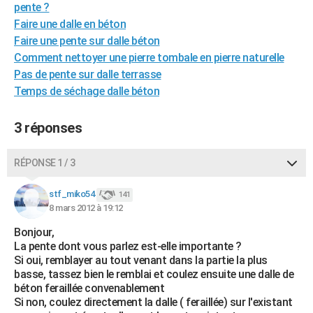
pente ?
City break
Voyage de noces
Climat
Destinations
Voyage nature
Forum
+
PHOTO
Faire une dalle en béton
Faire une pente sur dalle béton
GUIDES D'ACHAT
Comment nettoyer une pierre tombale en pierre naturelle
BONS PLANS
Pas de pente sur dalle terrasse
Temps de séchage dalle béton
CARTE DE VOEUX
3 réponses
Carte Bonne année
Carte Pâques
Carte de Noël
Carte Saint-Valentin
Carte d'anniversaire
DICTIONNAIRE
Biographies
Expressions
Dictionnaire
Citations
Proverbes
PROGRAMME TV
RÉPONSE 1 / 3
COPAINS D'AVANT
stf_miko54
141
8 mars 2012 à 19:12
Se connecter
Collèges
Universités
Service militaire
S'inscrire
Lycées
Primaires
Entreprises
Avis de recherche
AVIS DE DÉCÈS
Bonjour,
FORUM
La pente dont vous parlez est-elle importante ?
Si oui, remblayer au tout venant dans la partie la plus
Lifestyle
Sport
Television
Cinema
Bricolage
Culture
Auto
Voyage
basse, tassez bien le remblai et coulez ensuite une dalle de
béton feraillée convenablement
Si non, coulez directement la dalle ( feraillée) sur l'existant