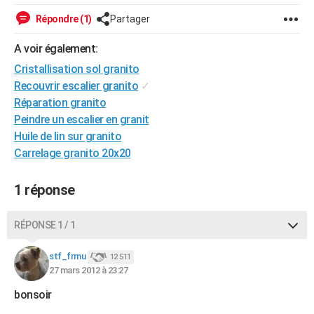
City break
Voyage de noces
Climat
Destinations
Voyage nature
Forum
+
PHOTO
Répondre (1)
Partager
GUIDES D'ACHAT
A voir également:
Cristallisation sol granito
BONS PLANS
Recouvrir escalier granito
✓
CARTE DE VOEUX
Réparation granito
Peindre un escalier en granit
Carte Bonne année
Carte Pâques
Carte de Noël
Carte Saint-Valentin
Carte d'anniversaire
DICTIONNAIRE
Huile de lin sur granito
Carrelage granito 20x20
Biographies
Expressions
Dictionnaire
Citations
Proverbes
PROGRAMME TV
COPAINS D'AVANT
1 réponse
Se connecter
Collèges
Universités
Service militaire
S'inscrire
Lycées
Primaires
Entreprises
Avis de recherche
AVIS DE DÉCÈS
RÉPONSE 1 / 1
FORUM
stf_frmu
12 511
Lifestyle
Sport
Television
Cinema
Bricolage
Culture
Auto
Voyage
27 mars 2012 à 23:27
bonsoir