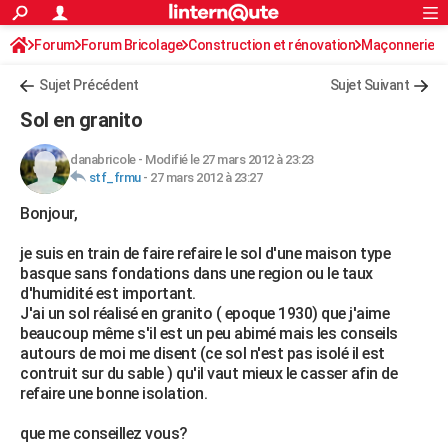
ACTUALITÉS
Forum
Forum Bricolage
Connexion
Construction et rénovation
S'inscrire
Maçonnerie
Rechercher
Société
Education
Villes
Politique
Faits Divers
Monde
+
SPORT
Sujet Précédent
Sujet Suivant
Football
Cyclisme
Forum
Coupe du monde 2026
Tennis
Rugby
CULTURE
Sol en granito
TNT
Cinéma
Musique
Programme TV
Streaming
Sorties cinéma
+
FINANCE
danabricole
-
Modifié le 27 mars 2012 à 23:23
stf_frmu
-
27 mars 2012 à 23:27
Impôts
Immobilier
Banque
Crédit
Retraite
Epargne
Risques naturels par ville
Assurance
AUTO
Bonjour,
Réserver un essai
Berlines
Forum auto
Essais
Citadines
SUV
+
HIGH-TECH
je suis en train de faire refaire le sol d'une maison type
Meilleur smartphone
Ordinateurs
Guide high-tech
Mobiles
Internet
Jeux vidéo
+
BRICOLAGE
basque sans fondations dans une region ou le taux
d'humidité est important.
Aménagement intérieur
Cuisine
Jardinage
+
Forum
Extérieur
Salle de bains
Rangement
WEEK-END
J'ai un sol réalisé en granito ( epoque 1930) que j'aime
beaucoup même s'il est un peu abimé mais les conseils
Escapades
Expositions
Week-end nature
Guides de France
Patrimoine
Musées
+
LIFESTYLE
autours de moi me disent (ce sol n'est pas isolé il est
contruit sur du sable ) qu'il vaut mieux le casser afin de
Bien-être
Mode
+
Art de vivre
Loisirs
Modes de vie
SANTE
refaire une bonne isolation.
Guide de la santé
Médicaments
+
Alimentation
Maladies
Sommeil
VOYAGE
que me conseillez vous?