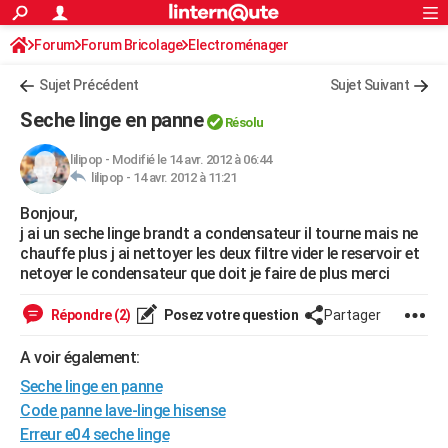
ACTUALITÉS
Forum
Forum Bricolage
Connexion
Electroménager
S'inscrire
Rechercher
Société
Education
Villes
Politique
Faits Divers
Monde
+
SPORT
Sujet Précédent
Sujet Suivant
Football
Cyclisme
Forum
Coupe du monde 2026
Tennis
Rugby
CULTURE
Seche linge en panne
Résolu
TNT
Cinéma
Musique
Programme TV
Streaming
Sorties cinéma
+
FINANCE
lilipop
-
Modifié le 14 avr. 2012 à 06:44
lilipop -
14 avr. 2012 à 11:21
Impôts
Immobilier
Banque
Crédit
Retraite
Epargne
Risques naturels par ville
Assurance
AUTO
Bonjour,
Réserver un essai
Berlines
Forum auto
Essais
Citadines
SUV
+
HIGH-TECH
j ai un seche linge brandt a condensateur il tourne mais ne
chauffe plus j ai nettoyer les deux filtre vider le reservoir et
Meilleur smartphone
Ordinateurs
Guide high-tech
Mobiles
Internet
Jeux vidéo
+
BRICOLAGE
netoyer le condensateur que doit je faire de plus merci
Aménagement intérieur
Cuisine
Jardinage
+
Forum
Extérieur
Salle de bains
Rangement
WEEK-END
Répondre (2)
Posez votre question
Partager
Escapades
Expositions
Week-end nature
Guides de France
Patrimoine
Musées
+
LIFESTYLE
A voir également:
Seche linge en panne
Bien-être
Mode
+
Art de vivre
Loisirs
Modes de vie
SANTE
Code panne lave-linge hisense
Guide de la santé
Médicaments
+
Alimentation
Maladies
Sommeil
VOYAGE
Erreur e04 seche linge