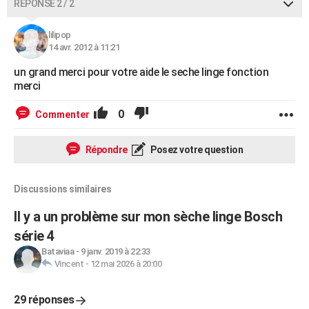
RÉPONSE 2 / 2
lilipop
14 avr. 2012 à 11:21
un grand merci pour votre aide le seche linge fonction
merci
0
Commenter
Répondre
Posez votre question
Discussions similaires
Il y a un problème sur mon sèche linge Bosch
série 4
Bataviaa
-
9 janv. 2019 à 22:33
Vincent
-
12 mai 2026 à 20:00
29 réponses