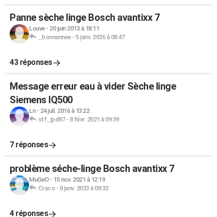
Panne sèche linge Bosch avantixx 7
Louve
-
20 juin 2013 à 18:11
_bonnannee
-
5 janv. 2026 à 08:47
43 réponses
Message erreur eau à vider Sèche linge
Siemens IQ500
Ln
-
24 juil. 2016 à 13:22
stf_jpd87
-
8 févr. 2021 à 09:39
7 réponses
problème séche-linge Bosch avantixx 7
MuGeO
-
15 nov. 2021 à 12:19
Craco
-
8 janv. 2023 à 08:32
4 réponses