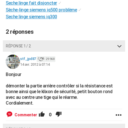
Seche linge fait disjoncter
✓
City break
Voyage de noces
Climat
Destinations
Voyage nature
Forum
+
PHOTO
Sèche-linge siemens iq500 problème
✓
Seche linge siemens iq300
GUIDES D'ACHAT
BONS PLANS
2 réponses
CARTE DE VOEUX
RÉPONSE 1 / 2
Carte Bonne année
Carte Pâques
Carte de Noël
Carte Saint-Valentin
Carte d'anniversaire
DICTIONNAIRE
stf_jpd87
29 968
Biographies
Expressions
Dictionnaire
Citations
Proverbes
14 avr. 2012 à 07:14
PROGRAMME TV
Bonjour
COPAINS D'AVANT
démonter la partie arrière contrôler si la résistance est
Se connecter
Collèges
Universités
Service militaire
S'inscrire
Lycées
Primaires
Entreprises
Avis de recherche
AVIS DE DÉCÈS
bonne ainsi que le klixon de sécurité, petit bouton rond
avec au centre une tige qui le réarme.
FORUM
Cordialement.
Lifestyle
Sport
Television
Cinema
Bricolage
Culture
Auto
Voyage
0
Commenter