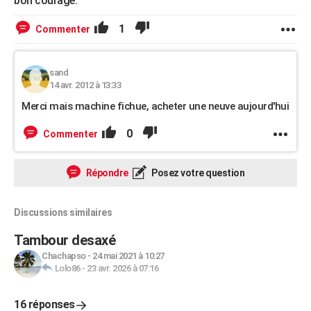
bon courage.
1
Commenter
sand
14 avr. 2012 à 13:33
Merci mais machine fichue, acheter une neuve aujourd'hui
0
Commenter
Répondre
Posez votre question
Discussions similaires
Tambour desaxé
Chachapso
-
24 mai 2021 à 10:27
Lolo86
-
23 avr. 2026 à 07:16
16 réponses