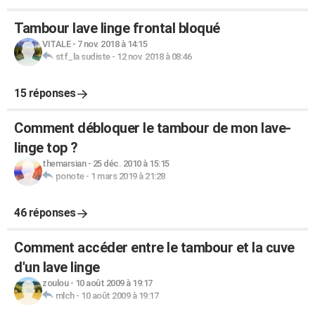
Tambour lave linge frontal bloqué
VITALE
-
7 nov. 2018 à 14:15
stf_la sudiste
-
12 nov. 2018 à 08:46
15 réponses
Comment débloquer le tambour de mon lave-
linge top ?
themarsian
-
25 déc. 2010 à 15:15
ponote
-
1 mars 2019 à 21:28
46 réponses
Comment accéder entre le tambour et la cuve
d'un lave linge
zoulou
-
10 août 2009 à 19:17
mlch
-
10 août 2009 à 19:17