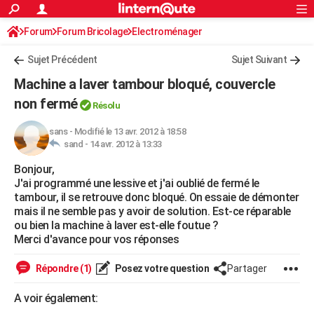
ACTUALITÉS
Forum
Forum Bricolage
Connexion
Electroménager
S'inscrire
Rechercher
Société
Education
Villes
Politique
Faits Divers
Monde
+
SPORT
Sujet Précédent
Sujet Suivant
Football
Cyclisme
Forum
Coupe du monde 2026
Tennis
Rugby
CULTURE
Machine a laver tambour bloqué, couvercle
TNT
Cinéma
Musique
Programme TV
Streaming
Sorties cinéma
+
non fermé
FINANCE
Résolu
Impôts
Immobilier
Banque
Crédit
Retraite
Epargne
Risques naturels par ville
Assurance
AUTO
sans
-
Modifié le 13 avr. 2012 à 18:58
sand -
14 avr. 2012 à 13:33
Réserver un essai
Berlines
Forum auto
Essais
Citadines
SUV
+
HIGH-TECH
Bonjour,
J'ai programmé une lessive et j'ai oublié de fermé le
Meilleur smartphone
Ordinateurs
Guide high-tech
Mobiles
Internet
Jeux vidéo
+
BRICOLAGE
tambour, il se retrouve donc bloqué. On essaie de démonter
mais il ne semble pas y avoir de solution. Est-ce réparable
Aménagement intérieur
Cuisine
Jardinage
+
Forum
Extérieur
Salle de bains
Rangement
WEEK-END
ou bien la machine à laver est-elle foutue ?
Merci d'avance pour vos réponses
Escapades
Expositions
Week-end nature
Guides de France
Patrimoine
Musées
+
LIFESTYLE
Répondre (1)
Posez votre question
Partager
Bien-être
Mode
+
Art de vivre
Loisirs
Modes de vie
SANTE
A voir également:
Guide de la santé
Médicaments
+
Alimentation
Maladies
Sommeil
VOYAGE