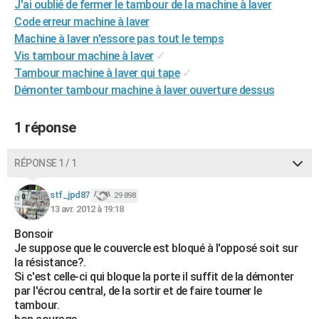
J'ai oublié de fermer le tambour de la machine à laver
City break
Voyage de noces
Climat
Destinations
Voyage nature
Forum
+
PHOTO
Code erreur machine à laver
Machine à laver n'essore pas tout le temps
GUIDES D'ACHAT
Vis tambour machine à laver
✓
Tambour machine à laver qui tape
✓
BONS PLANS
Démonter tambour machine à laver ouverture dessus
CARTE DE VOEUX
1 réponse
Carte Bonne année
Carte Pâques
Carte de Noël
Carte Saint-Valentin
Carte d'anniversaire
DICTIONNAIRE
Biographies
Expressions
Dictionnaire
Citations
Proverbes
PROGRAMME TV
RÉPONSE 1 / 1
COPAINS D'AVANT
stf_jpd87
29 898
13 avr. 2012 à 19:18
Se connecter
Collèges
Universités
Service militaire
S'inscrire
Lycées
Primaires
Entreprises
Avis de recherche
AVIS DE DÉCÈS
Bonsoir
Je suppose que le couvercle est bloqué à l'opposé soit sur
FORUM
la résistance?.
Lifestyle
Sport
Television
Cinema
Bricolage
Culture
Auto
Voyage
Si c'est celle-ci qui bloque la porte il suffit de la démonter
par l'écrou central, de la sortir et de faire tourner le
tambour.