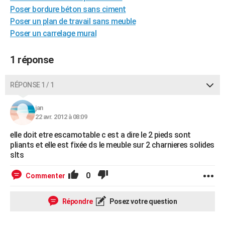
Poser bordure béton sans ciment
City break
Voyage de noces
Climat
Destinations
Voyage nature
Forum
+
PHOTO
Poser un plan de travail sans meuble
GUIDES D'ACHAT
Poser un carrelage mural
BONS PLANS
1 réponse
CARTE DE VOEUX
RÉPONSE 1 / 1
Carte Bonne année
Carte Pâques
Carte de Noël
Carte Saint-Valentin
Carte d'anniversaire
DICTIONNAIRE
jan
Biographies
Expressions
Dictionnaire
Citations
Proverbes
PROGRAMME TV
22 avr. 2012 à 08:09
COPAINS D'AVANT
elle doit etre escamotable c est a dire le 2 pieds sont
pliants et elle est fixée ds le meuble sur 2 charnieres solides
Se connecter
Collèges
Universités
Service militaire
S'inscrire
Lycées
Primaires
Entreprises
Avis de recherche
slts
AVIS DE DÉCÈS
FORUM
0
Commenter
Lifestyle
Sport
Television
Cinema
Bricolage
Culture
Auto
Voyage
Répondre
Posez votre question