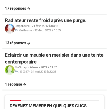
17 réponses
Radiateur reste froid après une purge.
Empereurlii
-
21 févr. 2012 à 04:16
Guillaume
-
12 déc. 2023 à 10:55
13 réponses
Eclaircir un meuble en merisier dans une teinte
contemporaire
FloScrap
-
24 mars 2013 à 11:57
130367
-
31 mai 2013 à 22:35
1 réponse
DEVENEZ MEMBRE EN QUELQUES CLICS