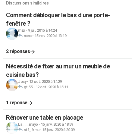
Discussions similaires
Comment débloquer le bas d'une porte-
fenêtre ?
max
-
9 juil. 2015 à 14:24
nana
-
15 nov. 2020 à 13:19
2 réponses
Nécessité de fixer au mur un meuble de
cuisine bas?
Josy
-
12 oct. 2020 à 14:29
gt.55
-
12 oct. 2020 à 15:11
1 réponse
Rénover une table en placage
La___mayo
-
15 janv. 2020 à 18:59
stf_frmu
-
15 janv. 2020 à 20:39