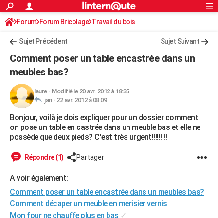
ACTUALITÉS
Forum
Forum Bricolage
Connexion
Travail du bois
S'inscrire
Rechercher
Société
Education
Villes
Politique
Faits Divers
Monde
+
SPORT
Sujet Précédent
Sujet Suivant
Football
Cyclisme
Forum
Coupe du monde 2026
Tennis
Rugby
CULTURE
Comment poser un table encastrée dans un
TNT
Cinéma
Musique
Programme TV
Streaming
Sorties cinéma
+
meubles bas?
FINANCE
Impôts
Immobilier
Banque
Crédit
Retraite
Epargne
Risques naturels par ville
Assurance
AUTO
laure
-
Modifié le 20 avr. 2012 à 18:35
jan -
22 avr. 2012 à 08:09
Réserver un essai
Berlines
Forum auto
Essais
Citadines
SUV
+
HIGH-TECH
Bonjour, voilà je dois expliquer pour un dossier comment
on pose un table en castrée dans un meuble bas et elle ne
Meilleur smartphone
Ordinateurs
Guide high-tech
Mobiles
Internet
Jeux vidéo
+
BRICOLAGE
possède que deux pieds? C'est très urgent!!!!!!!!!
Aménagement intérieur
Cuisine
Jardinage
+
Forum
Extérieur
Salle de bains
Rangement
WEEK-END
Répondre (1)
Partager
Escapades
Expositions
Week-end nature
Guides de France
Patrimoine
Musées
+
LIFESTYLE
A voir également:
Bien-être
Mode
+
Art de vivre
Loisirs
Modes de vie
SANTE
Comment poser un table encastrée dans un meubles bas?
Comment décaper un meuble en merisier vernis
Guide de la santé
Médicaments
+
Alimentation
Maladies
Sommeil
VOYAGE
Mon four ne chauffe plus en bas
✓