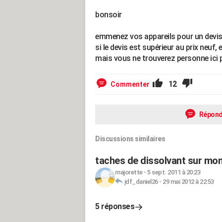
bonsoir
emmenez vos appareils pour un devis
si le devis est supérieur au prix neuf,
mais vous ne trouverez personne ici p
12
Commenter
Répond
Discussions similaires
taches de dissolvant sur mon
majorette
-
5 sept. 2011 à 20:23
jdf_daniel26
-
29 mai 2012 à 22:53
5 réponses