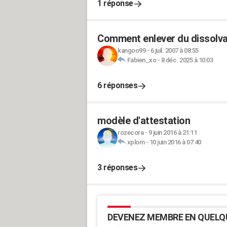
1 réponse
Comment enlever du dissolvan
kangoo99
-
6 juil. 2007 à 08:55
Fabien_xo
-
8 déc. 2025 à 10:03
6 réponses
modèle d'attestation
rozecora
-
9 juin 2016 à 21:11
xplom
-
10 juin 2016 à 07:40
3 réponses
DEVENEZ MEMBRE EN QUELQ