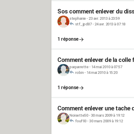
Sos comment enlever du disso
stephanie
-
23 avr. 2013 à 23:59
stf_jpd87
-
24 avr. 2013 à 07:18
1 réponse
Comment enlever de la colle f
paquerette
-
14 mai 2010 à 07:57
robin
-
14 mai 2010 à 15:20
1 réponse
Comment enlever une tache de
Noisette50
-
30 mars 2009 à 19:12
fouf93
-
30 mars 2009 à 19:12