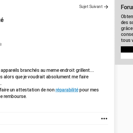
Foru
Sujet Suivant
Obten
té
des s
grâce
conse
tous v
8
ppareils branchés au meme endroit grillent....
s alors que je voudrait absolument me faire
.
faire un attestation de non
réparabilité
pour mes
me rembourse.