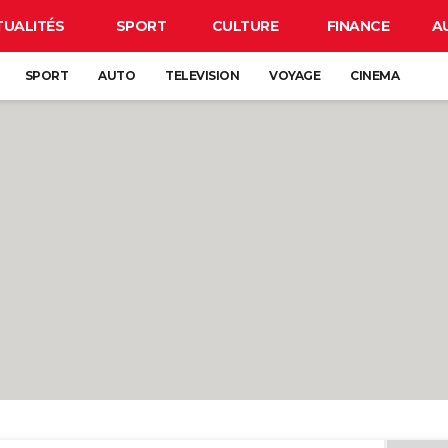
TUALITÉS
SPORT
CULTURE
FINANCE
A
SPORT
AUTO
TELEVISION
VOYAGE
CINEMA