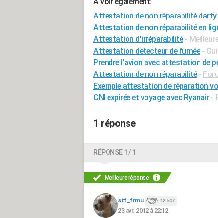
A voir également:
Attestation de non réparabilité darty
Attestation de non réparabilité en lig
Attestation d'irréparabilité
- Meilleu
Attestation detecteur de fumée
- Gu
Prendre l'avion avec attestation de pe
Attestation de non réparabilité
-
Foru
Exemple attestation de réparation vo
CNI expirée et voyage avec Ryanair
-
1 réponse
RÉPONSE 1 / 1
Meilleure réponse
stf_frmu
12 507
23 avr. 2012 à 22:12