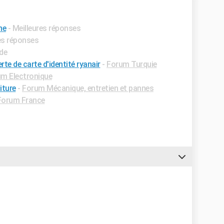
ne
- Meilleures réponses
res réponses
ide
rte de carte d'identité ryanair
-
Forum Turquie
m Electronique
iture
-
Forum Mécanique, entretien et pannes
Forum France