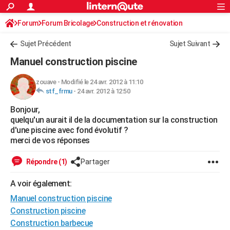
ACTUALITÉS
Forum
Forum Bricolage
Connexion
Construction et rénovation
S'inscrire
Rechercher
Société
Education
Villes
Politique
Faits Divers
Monde
+
SPORT
Sujet Précédent
Sujet Suivant
Football
Cyclisme
Forum
Coupe du monde 2026
Tennis
Rugby
CULTURE
Manuel construction piscine
TNT
Cinéma
Musique
Programme TV
Streaming
Sorties cinéma
+
FINANCE
zouave
-
Modifié le 24 avr. 2012 à 11:10
stf_frmu
-
24 avr. 2012 à 12:50
Impôts
Immobilier
Banque
Crédit
Retraite
Epargne
Risques naturels par ville
Assurance
AUTO
Bonjour,
Réserver un essai
Berlines
Forum auto
Essais
Citadines
SUV
+
HIGH-TECH
quelqu'un aurait il de la documentation sur la construction
d'une piscine avec fond évolutif ?
Meilleur smartphone
Ordinateurs
Guide high-tech
Mobiles
Internet
Jeux vidéo
+
BRICOLAGE
merci de vos réponses
Aménagement intérieur
Cuisine
Jardinage
+
Forum
Extérieur
Salle de bains
Rangement
WEEK-END
Répondre (1)
Partager
Escapades
Expositions
Week-end nature
Guides de France
Patrimoine
Musées
+
LIFESTYLE
A voir également:
Manuel construction piscine
Bien-être
Mode
+
Art de vivre
Loisirs
Modes de vie
SANTE
Construction piscine
Guide de la santé
Médicaments
+
Alimentation
Maladies
Sommeil
VOYAGE
Construction barbecue