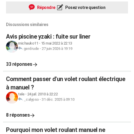
Répondre
Posez votre question
Discussions similaires
Avis piscine yzaki : fuite sur liner
michauko11
-
15 mai 2022 à 22:13
gerdrude
-
27 juin 2026 à 19:19
33 réponses
Comment passer d'un volet roulant électrique
à manuel ?
tele
-
24 juil. 2010 à 22:22
_calypso
-
31 déc. 2025 à 09:10
8 réponses
Pourquoi mon volet roulant manuel ne