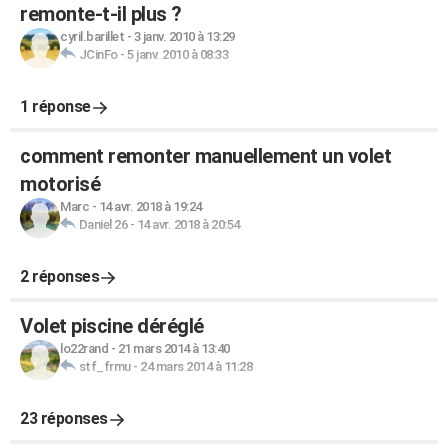
remonte-t-il plus ?
cyril.barillet
-
3 janv. 2010 à 13:29
JCinFo
-
5 janv. 2010 à 08:33
1 réponse
comment remonter manuellement un volet
motorisé
Marc
-
14 avr. 2018 à 19:24
Daniel 26
-
14 avr. 2018 à 20:54
2 réponses
Volet piscine déréglé
lo22rand
-
21 mars 2014 à 13:40
stf_frmu
-
24 mars 2014 à 11:28
23 réponses