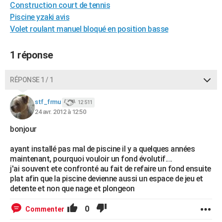
Construction court de tennis
City break
Voyage de noces
Climat
Destinations
Voyage nature
Forum
+
PHOTO
Piscine yzaki avis
Volet roulant manuel bloqué en position basse
GUIDES D'ACHAT
BONS PLANS
1 réponse
CARTE DE VOEUX
RÉPONSE 1 / 1
Carte Bonne année
Carte Pâques
Carte de Noël
Carte Saint-Valentin
Carte d'anniversaire
DICTIONNAIRE
stf_frmu
12 511
Biographies
Expressions
Dictionnaire
Citations
Proverbes
24 avr. 2012 à 12:50
PROGRAMME TV
bonjour
COPAINS D'AVANT
ayant installé pas mal de piscine il y a quelques années
Se connecter
Collèges
Universités
Service militaire
S'inscrire
Lycées
Primaires
Entreprises
Avis de recherche
AVIS DE DÉCÈS
maintenant, pourquoi vouloir un fond évolutif....
j'ai souvent ete confronté au fait de refaire un fond ensuite
FORUM
plat afin que la piscine devienne aussi un espace de jeu et
detente et non que nage et plongeon
Lifestyle
Sport
Television
Cinema
Bricolage
Culture
Auto
Voyage
0
Commenter