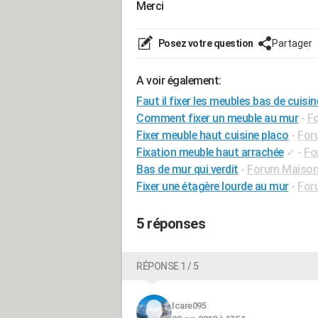
Merci
Posez votre question
Partager
A voir également:
Faut il fixer les meubles bas de cuisi
Comment fixer un meuble au mur
-
Fo
Fixer meuble haut cuisine placo
-
Foru
Fixation meuble haut arrachée
✓
-
Fo
Bas de mur qui verdit
-
Forum Maiso
Fixer une étagère lourde au mur
-
For
5 réponses
RÉPONSE 1 / 5
Icare095