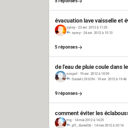
5 réponses
évacuation lave vaisselle et é
syssy
-
23 avr. 2012 à 11:25
syssy
-
24 avr. 2012 à 15:13
5 réponses
de l'eau de pluie coule dans 
sospel
-
19 avr. 2012 à 10:59
Daniel LOISON
-
19 avr. 2012 à 19:46
9 réponses
comment éviter les éclabouss
mg
-
14 mai 2012 à 14:25
jdf_daniel26
-
14 mai 2012 à 20:14