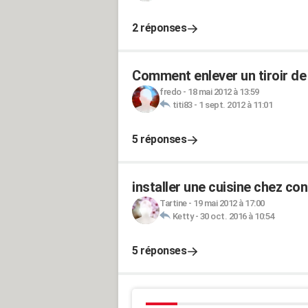
2 réponses
Comment enlever un tiroir de
fredo
-
18 mai 2012 à 13:59
titi83
-
1 sept. 2012 à 11:01
5 réponses
installer une cuisine chez c
Tartine
-
19 mai 2012 à 17:00
Ketty
-
30 oct. 2016 à 10:54
5 réponses