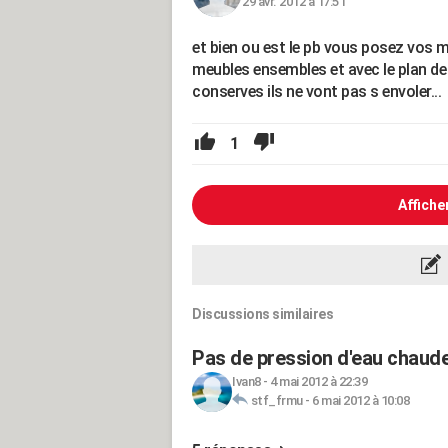
29 avr. 2012 à 17:51
et bien ou est le pb vous posez vos m
meubles ensembles et avec le plan de t
conserves ils ne vont pas s envoler...
1
Affiche
Discussions similaires
Pas de pression d'eau chaude
Ivan8
-
4 mai 2012 à 22:39
stf_frmu
-
6 mai 2012 à 10:08