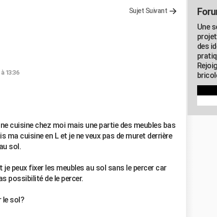
Foru
Sujet Suivant
Une s
proje
des id
pratiq
Rejoi
 à 13:36
brico
 une cuisine chez moi mais une partie des meubles bas
ais ma cuisine en L et je ne veux pas de muret derrière
au sol.
e peux fixer les meubles au sol sans le percer car
 possibilité de le percer.
 le sol?