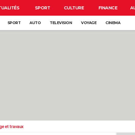
TUALITÉS
SPORT
CULTURE
FINANCE
A
SPORT
AUTO
TELEVISION
VOYAGE
CINEMA
ge et travaux