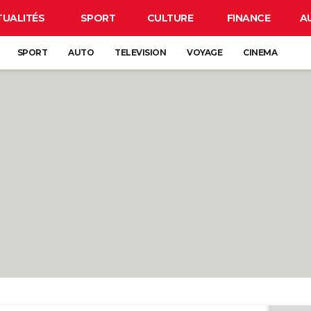
TUALITÉS
SPORT
CULTURE
FINANCE
A
SPORT
AUTO
TELEVISION
VOYAGE
CINEMA