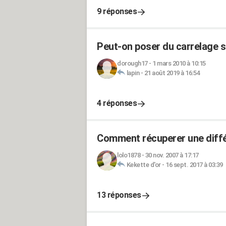
9 réponses
Peut-on poser du carrelage s
dorough17
-
1 mars 2010 à 10:15
lapin
-
21 août 2019 à 16:54
4 réponses
Comment récuperer une diffé
lolo1878
-
30 nov. 2007 à 17:17
Kekette d'or
-
16 sept. 2017 à 03:39
13 réponses