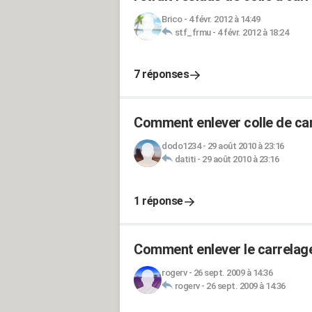
Brico
-
4 févr. 2012 à 14:49
stf_frmu
-
4 févr. 2012 à 18:24
7 réponses
Comment enlever colle de car
dodo1234
-
29 août 2010 à 23:16
datiti
-
29 août 2010 à 23:16
1 réponse
Comment enlever le carrelag
rogerv
-
26 sept. 2009 à 14:36
rogerv
-
26 sept. 2009 à 14:36