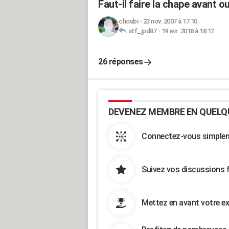
Faut-il faire la chape avant o
choubi
-
23 nov. 2007 à 17:10
stf_jpd87
-
19 avr. 2018 à 18:17
26 réponses
DEVENEZ MEMBRE EN QUELQ
Connectez-vous simpleme
Suivez vos discussions 
Mettez en avant votre ex