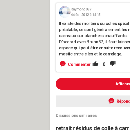
Raymond037
4 déc. 2012 à 14:15
Il existe des mortiers ou colles spéci
préalable; ce sont généralement les 
carreaux sur planchers chauffants.
D'accord avec Bruno87, il faut laisse
espace qui peut être ensuite recouve
mastic entre elles et le carrelage.
0
Commenter
Affiche
Répond
Discussions similaires
retrait résidus de colle à car