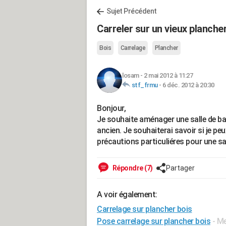
Sujet Précédent
Carreler sur un vieux planche
Bois
Carrelage
Plancher
losam
-
2 mai 2012 à 11:27
stf_frmu
-
6 déc. 2012 à 20:30
Bonjour,
Je souhaite aménager une salle de ba
ancien. Je souhaiterai savoir si je peux
précautions particuliéres pour une sal
Répondre (7)
Partager
A voir également:
Carrelage sur plancher bois
Pose carrelage sur plancher bois
- M