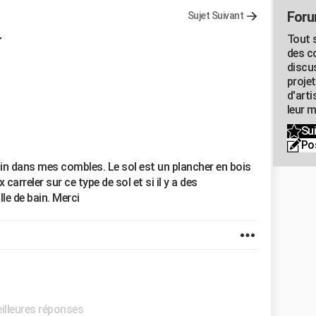
Foru
Sujet Suivant
r
Tout s
des c
discu
proje
d'art
leur m
Sui
Po
in dans mes combles. Le sol est un plancher en bois
 carreler sur ce type de sol et si il y a des
le de bain. Merci
eilleures réponses