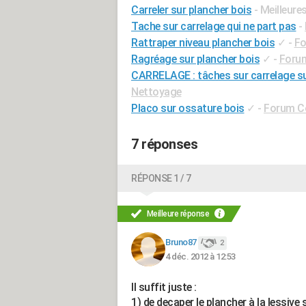
Carreler sur plancher bois
- Meilleure
Tache sur carrelage qui ne part pas
-
Rattraper niveau plancher bois
✓
-
Fo
Ragréage sur plancher bois
✓
-
Forum
CARRELAGE : tâches sur carrelage sui
Nettoyage
Placo sur ossature bois
✓
-
Forum Co
7 réponses
RÉPONSE 1 / 7
Meilleure réponse
Bruno87
2
4 déc. 2012 à 12:53
Il suffit juste :
1) de decaper le plancher à la lessive 