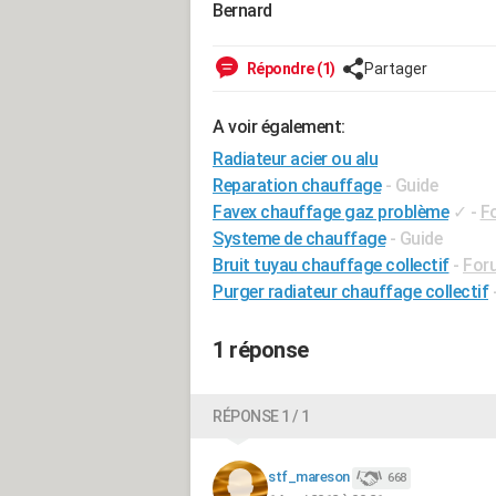
Bernard
Répondre (1)
Partager
A voir également:
Radiateur acier ou alu
Reparation chauffage
- Guide
Favex chauffage gaz problème
✓
-
F
Systeme de chauffage
- Guide
Bruit tuyau chauffage collectif
-
Foru
Purger radiateur chauffage collectif
1 réponse
RÉPONSE 1 / 1
stf_mareson
668