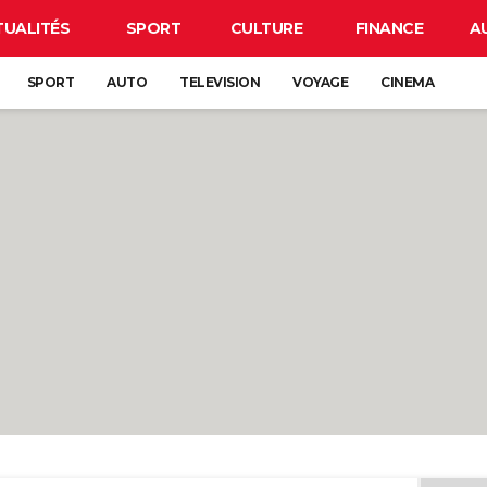
TUALITÉS
SPORT
CULTURE
FINANCE
A
SPORT
AUTO
TELEVISION
VOYAGE
CINEMA