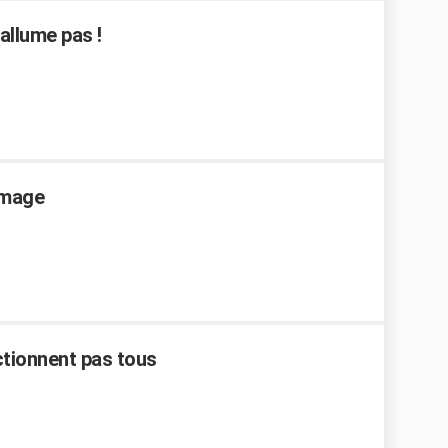
allume pas !
lumage
tionnent pas tous