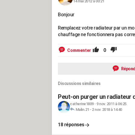
14 mai 2012 à 00:21
Bonjour
Remplacez votre radiateur par un model
chauffage ne fonctionnera pas corr
0
Commenter
Répond
Discussions similaires
Peut-on purger un radiateur d
catherine1809
-
9 nov. 2011 à 06:25
Malin.21
-
2 nov. 2018 à 14:40
18 réponses