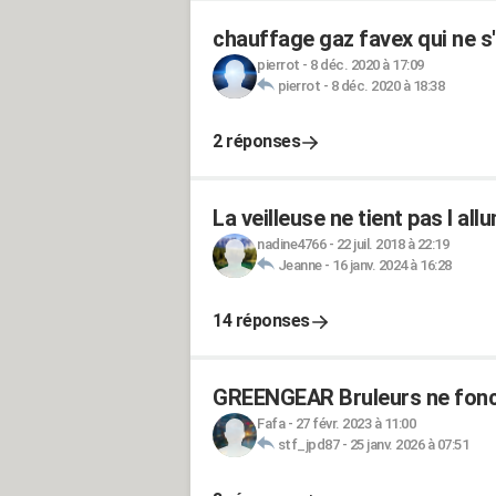
chauffage gaz favex qui ne s'
pierrot
-
8 déc. 2020 à 17:09
pierrot
-
8 déc. 2020 à 18:38
2 réponses
La veilleuse ne tient pas l al
nadine4766
-
22 juil. 2018 à 22:19
Jeanne
-
16 janv. 2024 à 16:28
14 réponses
GREENGEAR Bruleurs ne fonc
Fafa
-
27 févr. 2023 à 11:00
stf_jpd87
-
25 janv. 2026 à 07:51