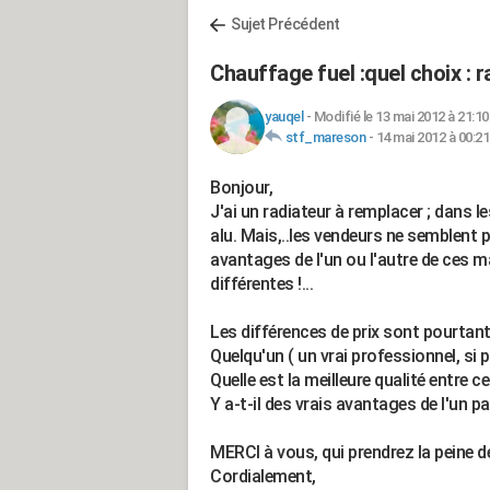
Sujet Précédent
Chauffage fuel :quel choix : r
yauqel
-
Modifié le 13 mai 2012 à 21:10
stf_mareson
-
14 mai 2012 à 00:21
Bonjour,
J'ai un radiateur à remplacer ; dans le
alu. Mais,..les vendeurs ne semblent p
avantages de l'un ou l'autre de ces m
différentes !...
Les différences de prix sont pourtant 
Quelqu'un ( un vrai professionnel, si p
Quelle est la meilleure qualité entre c
Y a-t-il des vrais avantages de l'un pa
MERCI à vous, qui prendrez la peine d
Cordialement,