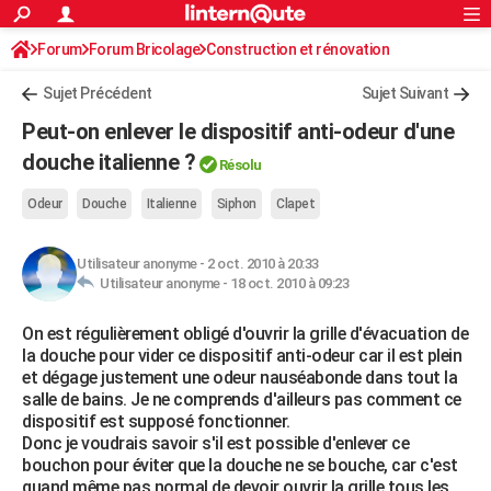
ACTUALITÉS
Forum
Forum Bricolage
Connexion
Construction et rénovation
S'inscrire
Rechercher
Société
Education
Villes
Politique
Faits Divers
Monde
+
SPORT
Sujet Précédent
Sujet Suivant
Football
Cyclisme
Forum
Coupe du monde 2026
Tennis
Rugby
CULTURE
Peut-on enlever le dispositif anti-odeur d'une
TNT
Cinéma
Musique
Programme TV
Streaming
Sorties cinéma
+
douche italienne ?
FINANCE
Résolu
Impôts
Immobilier
Banque
Crédit
Retraite
Epargne
Risques naturels par ville
Assurance
AUTO
Odeur
Douche
Italienne
Siphon
Clapet
Réserver un essai
Berlines
Forum auto
Essais
Citadines
SUV
+
HIGH-TECH
Utilisateur anonyme
-
2 oct. 2010 à 20:33
Utilisateur anonyme -
18 oct. 2010 à 09:23
Meilleur smartphone
Ordinateurs
Guide high-tech
Mobiles
Internet
Jeux vidéo
+
BRICOLAGE
On est régulièrement obligé d'ouvrir la grille d'évacuation de
Aménagement intérieur
Cuisine
Jardinage
+
Forum
Extérieur
Salle de bains
Rangement
WEEK-END
la douche pour vider ce dispositif anti-odeur car il est plein
et dégage justement une odeur nauséabonde dans tout la
Escapades
Expositions
Week-end nature
Guides de France
Patrimoine
Musées
+
LIFESTYLE
salle de bains. Je ne comprends d'ailleurs pas comment ce
dispositif est supposé fonctionner.
Bien-être
Mode
+
Art de vivre
Loisirs
Modes de vie
SANTE
Donc je voudrais savoir s'il est possible d'enlever ce
bouchon pour éviter que la douche ne se bouche, car c'est
Guide de la santé
Médicaments
+
Alimentation
Maladies
Sommeil
VOYAGE
quand même pas normal de devoir ouvrir la grille tous les