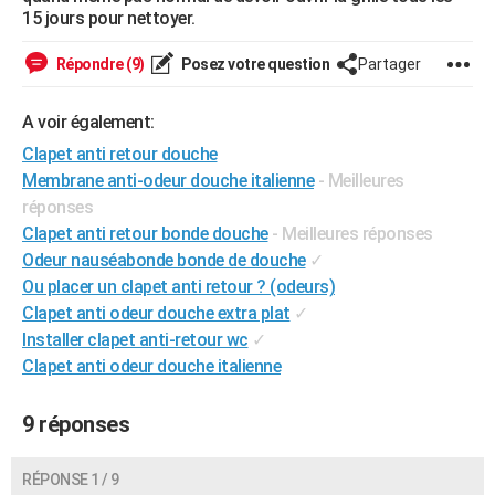
15 jours pour nettoyer.
City break
Voyage de noces
Climat
Destinations
Voyage nature
Forum
+
PHOTO
Répondre (9)
Posez votre question
Partager
GUIDES D'ACHAT
BONS PLANS
A voir également:
Clapet anti retour douche
CARTE DE VOEUX
Membrane anti-odeur douche italienne
- Meilleures
Carte Bonne année
Carte Pâques
Carte de Noël
Carte Saint-Valentin
Carte d'anniversaire
DICTIONNAIRE
réponses
Clapet anti retour bonde douche
- Meilleures réponses
Biographies
Expressions
Dictionnaire
Citations
Proverbes
PROGRAMME TV
Odeur nauséabonde bonde de douche
✓
Ou placer un clapet anti retour ? (odeurs)
COPAINS D'AVANT
Clapet anti odeur douche extra plat
✓
Se connecter
Collèges
Universités
Service militaire
S'inscrire
Lycées
Primaires
Entreprises
Avis de recherche
Installer clapet anti-retour wc
✓
AVIS DE DÉCÈS
Clapet anti odeur douche italienne
FORUM
9 réponses
Lifestyle
Sport
Television
Cinema
Bricolage
Culture
Auto
Voyage
RÉPONSE 1 / 9