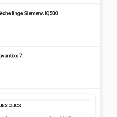
Sèche linge Siemens IQ500
avantixx 7
UES CLICS