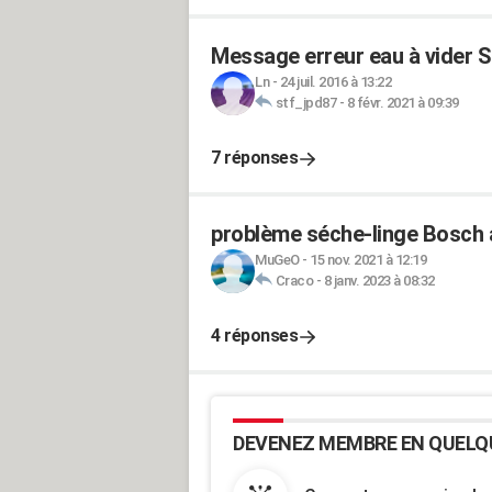
Message erreur eau à vider 
Ln
-
24 juil. 2016 à 13:22
stf_jpd87
-
8 févr. 2021 à 09:39
7 réponses
problème séche-linge Bosch 
MuGeO
-
15 nov. 2021 à 12:19
Craco
-
8 janv. 2023 à 08:32
4 réponses
DEVENEZ MEMBRE EN QUELQ