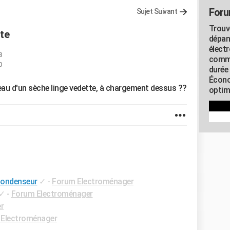
Foru
Sujet Suivant
Trouv
te
dépan
élect
8
commu
0
durée
Écono
u d'un sèche linge vedette, à chargement dessus ??
optimi
condenseur
✓
-
Forum Electroménager
✓
-
Forum Electroménager
r
Electroménager