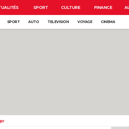
TUALITÉS
SPORT
CULTURE
FINANCE
A
SPORT
AUTO
TELEVISION
VOYAGE
CINEMA
ger