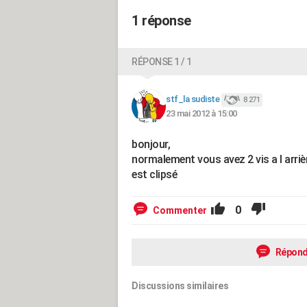
1 réponse
RÉPONSE 1 / 1
stf_la sudiste
8 271
23 mai 2012 à 15:00
bonjour,
normalement vous avez 2 vis a l arrièr
est clipsé
0
Commenter
Répond
Discussions similaires