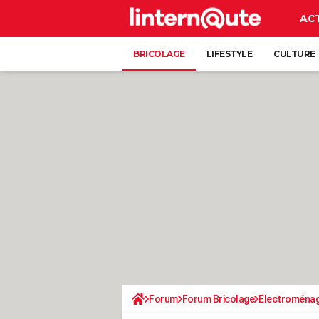
AC
BRICOLAGE
LIFESTYLE
CULTURE
Forum
Forum Bricolage
Electroména