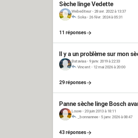
Sèche linge Vedette
Webediteur
-
28 avr. 2022 à 13:37
Soka
-
26 févr. 2024 à 05:31
11 réponses
Il y a un problème sur mon sè
Bataviaa
-
9 janv. 2019 à 22:33
Vincent
-
12 mai 2026 à 20:00
29 réponses
Panne sèche linge Bosch avan
Louve
-
20 juin 2013 à 18:11
_bonnannee
-
5 janv. 2026 à 08:47
43 réponses