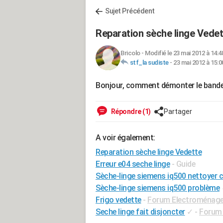
Sujet Précédent
Reparation sèche linge Vedet
Bricolo
-
Modifié le 23 mai 2012 à 14:4
stf_la sudiste
-
23 mai 2012 à 15:0
Bonjour, comment démonter le bandea
Répondre (1)
Partager
A voir également:
Reparation sèche linge Vedette
Erreur e04 seche linge
- Guide
Sèche-linge siemens iq500 nettoyer 
Sèche-linge siemens iq500 problème
Frigo vedette
-
Forum Electroménage
Seche linge fait disjoncter
✓
-
Forum 