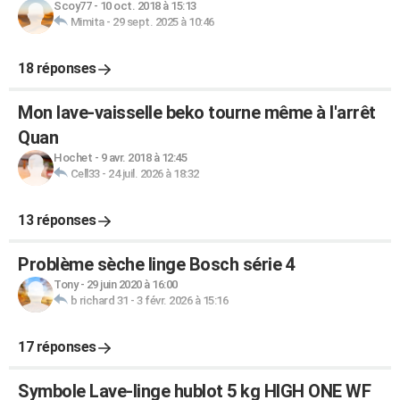
Scoy77
-
10 oct. 2018 à 15:13
Mimita
-
29 sept. 2025 à 10:46
18 réponses
Mon lave-vaisselle beko tourne même à l'arrêt
Quan
Hochet
-
9 avr. 2018 à 12:45
Cell33
-
24 juil. 2026 à 18:32
13 réponses
Problème sèche linge Bosch série 4
Tony
-
29 juin 2020 à 16:00
b richard 31
-
3 févr. 2026 à 15:16
17 réponses
Symbole Lave-linge hublot 5 kg HIGH ONE WF