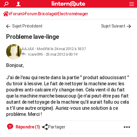
ACTUALITÉS
Forum
Forum Bricolage
Connexion
Electroménager
S'inscrire
Rechercher
Société
Education
Villes
Politique
Faits Divers
Monde
+
SPORT
Sujet Précédent
Sujet Suivant
Football
Cyclisme
Forum
Coupe du monde 2026
Tennis
Rugby
CULTURE
Probleme lave-linge
TNT
Cinéma
Musique
Programme TV
Streaming
Sorties cinéma
+
FINANCE
AAJAX
-
Modifié le 24 mai 2012 à 18:37
Icare095 -
25 mai 2012 à 00:19
Impôts
Immobilier
Banque
Crédit
Retraite
Epargne
Risques naturels par ville
Assurance
AUTO
Bonjour,
Réserver un essai
Berlines
Forum auto
Essais
Citadines
SUV
+
HIGH-TECH
J'ai de l'eau qui reste dans la partie " produit adoucissant "
Meilleur smartphone
Ordinateurs
Guide high-tech
Mobiles
Internet
Jeux vidéo
+
BRICOLAGE
du tiroir à lessive. Le fait de nettoyer la machine avec les
poudres anti-calcaire n'y change rien. Cela vient-il du fait
Aménagement intérieur
Cuisine
Jardinage
+
Forum
Extérieur
Salle de bains
Rangement
WEEK-END
que la machine marche beaucoup (je n'ai peut-être pas fait
autant de nettoyage de la machine qu'il aurait fallu ou cela
Escapades
Expositions
Week-end nature
Guides de France
Patrimoine
Musées
+
LIFESTYLE
a t'il une autre origine). Auriez-vous une solution à ce
problème. Merci !
Bien-être
Mode
+
Art de vivre
Loisirs
Modes de vie
SANTE
Répondre (1)
Partager
Guide de la santé
Médicaments
+
Alimentation
Maladies
Sommeil
VOYAGE