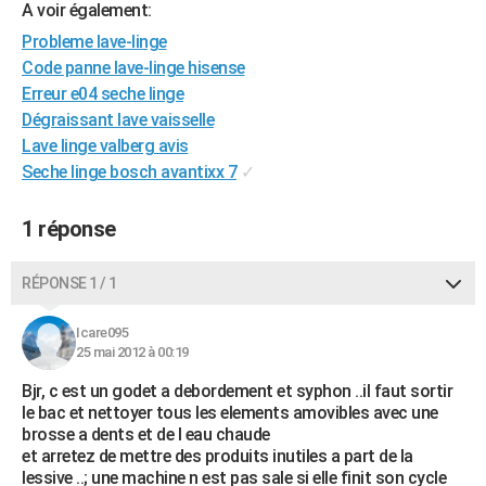
A voir également:
City break
Voyage de noces
Climat
Destinations
Voyage nature
Forum
+
PHOTO
Probleme lave-linge
Code panne lave-linge hisense
GUIDES D'ACHAT
Erreur e04 seche linge
BONS PLANS
Dégraissant lave vaisselle
Lave linge valberg avis
CARTE DE VOEUX
Seche linge bosch avantixx 7
✓
Carte Bonne année
Carte Pâques
Carte de Noël
Carte Saint-Valentin
Carte d'anniversaire
DICTIONNAIRE
1 réponse
Biographies
Expressions
Dictionnaire
Citations
Proverbes
PROGRAMME TV
RÉPONSE 1 / 1
COPAINS D'AVANT
Se connecter
Collèges
Universités
Service militaire
S'inscrire
Lycées
Primaires
Entreprises
Avis de recherche
Icare095
AVIS DE DÉCÈS
25 mai 2012 à 00:19
FORUM
Bjr, c est un godet a debordement et syphon ..il faut sortir
le bac et nettoyer tous les elements amovibles avec une
Lifestyle
Sport
Television
Cinema
Bricolage
Culture
Auto
Voyage
brosse a dents et de l eau chaude
et arretez de mettre des produits inutiles a part de la
lessive ..; une machine n est pas sale si elle finit son cycle