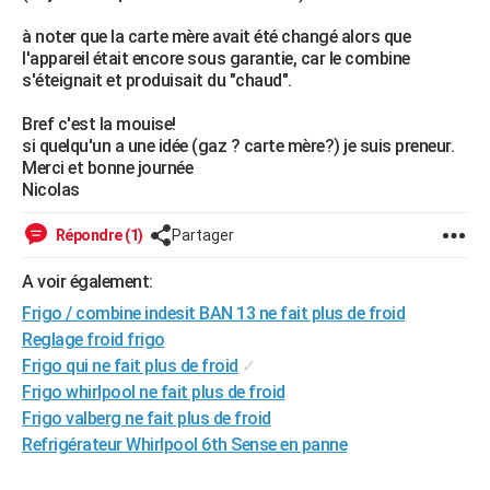
City break
Voyage de noces
Climat
Destinations
Voyage nature
Forum
+
PHOTO
à noter que la carte mère avait été changé alors que
l'appareil était encore sous garantie, car le combine
GUIDES D'ACHAT
s'éteignait et produisait du "chaud".
BONS PLANS
Bref c'est la mouise!
si quelqu'un a une idée (gaz ? carte mère?) je suis preneur.
CARTE DE VOEUX
Merci et bonne journée
Nicolas
Carte Bonne année
Carte Pâques
Carte de Noël
Carte Saint-Valentin
Carte d'anniversaire
DICTIONNAIRE
Répondre (1)
Partager
Biographies
Expressions
Dictionnaire
Citations
Proverbes
PROGRAMME TV
A voir également:
COPAINS D'AVANT
Frigo / combine indesit BAN 13 ne fait plus de froid
Se connecter
Collèges
Universités
Service militaire
S'inscrire
Lycées
Primaires
Entreprises
Avis de recherche
AVIS DE DÉCÈS
Reglage froid frigo
Frigo qui ne fait plus de froid
✓
FORUM
Frigo whirlpool ne fait plus de froid
Frigo valberg ne fait plus de froid
Lifestyle
Sport
Television
Cinema
Bricolage
Culture
Auto
Voyage
Refrigérateur Whirlpool 6th Sense en panne