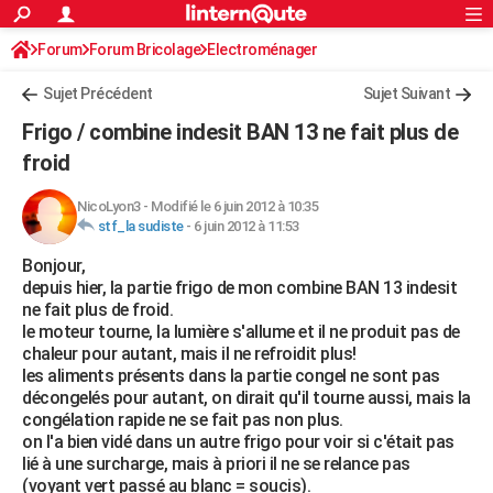
ACTUALITÉS
Forum
Forum Bricolage
Connexion
Electroménager
S'inscrire
Rechercher
Société
Education
Villes
Politique
Faits Divers
Monde
+
SPORT
Sujet Précédent
Sujet Suivant
Football
Cyclisme
Forum
Coupe du monde 2026
Tennis
Rugby
CULTURE
Frigo / combine indesit BAN 13 ne fait plus de
TNT
Cinéma
Musique
Programme TV
Streaming
Sorties cinéma
+
froid
FINANCE
Impôts
Immobilier
Banque
Crédit
Retraite
Epargne
Risques naturels par ville
Assurance
AUTO
NicoLyon3
-
Modifié le 6 juin 2012 à 10:35
stf_la sudiste
-
6 juin 2012 à 11:53
Réserver un essai
Berlines
Forum auto
Essais
Citadines
SUV
+
HIGH-TECH
Bonjour,
depuis hier, la partie frigo de mon combine BAN 13 indesit
Meilleur smartphone
Ordinateurs
Guide high-tech
Mobiles
Internet
Jeux vidéo
+
BRICOLAGE
ne fait plus de froid.
le moteur tourne, la lumière s'allume et il ne produit pas de
Aménagement intérieur
Cuisine
Jardinage
+
Forum
Extérieur
Salle de bains
Rangement
WEEK-END
chaleur pour autant, mais il ne refroidit plus!
les aliments présents dans la partie congel ne sont pas
Escapades
Expositions
Week-end nature
Guides de France
Patrimoine
Musées
+
LIFESTYLE
décongelés pour autant, on dirait qu'il tourne aussi, mais la
congélation rapide ne se fait pas non plus.
Bien-être
Mode
+
Art de vivre
Loisirs
Modes de vie
SANTE
on l'a bien vidé dans un autre frigo pour voir si c'était pas
lié à une surcharge, mais à priori il ne se relance pas
Guide de la santé
Médicaments
+
Alimentation
Maladies
Sommeil
VOYAGE
(voyant vert passé au blanc = soucis).