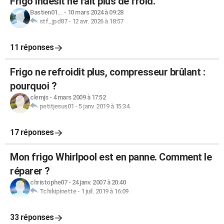
Frigo indesit ne fait plus de froid.
Bastien01...
-
10 mars 2024 à 09:28
stf_jpd87
-
12 avr. 2026 à 18:57
11 réponses
Frigo ne refroidit plus, compresseur brûlant :
pourquoi ?
clemjs
-
4 mars 2009 à 17:52
petitjesus01
-
5 janv. 2019 à 15:34
17 réponses
Mon frigo Whirlpool est en panne. Comment le
réparer ?
christophe07
-
24 janv. 2007 à 20:40
Tchikipinette
-
1 juil. 2019 à 16:09
33 réponses