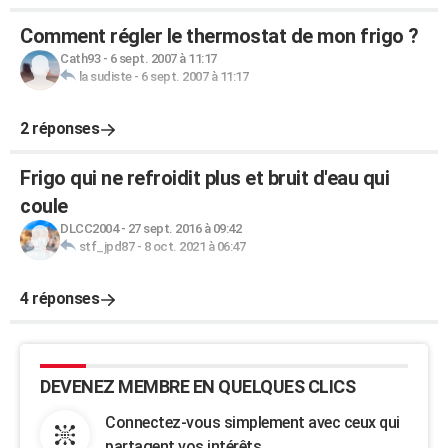
Comment régler le thermostat de mon frigo ?
Cath93
-
6 sept. 2007 à 11:17
la sudiste
-
6 sept. 2007 à 11:17
2 réponses
Frigo qui ne refroidit plus et bruit d'eau qui
coule
DLCC2004
-
27 sept. 2016 à 09:42
stf_jpd87
-
8 oct. 2021 à 06:47
4 réponses
DEVENEZ MEMBRE EN QUELQUES CLICS
Connectez-vous simplement avec ceux qui
partagent vos intérêts