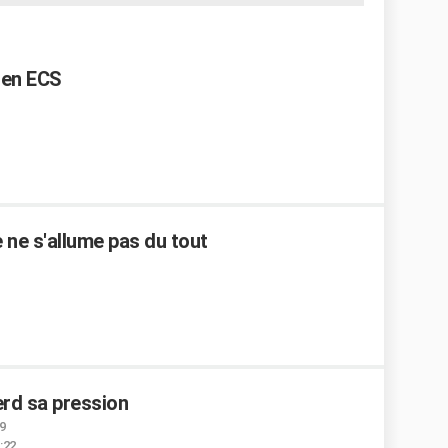
 en ECS
e ne s'allume pas du tout
rd sa pression
39
1:22