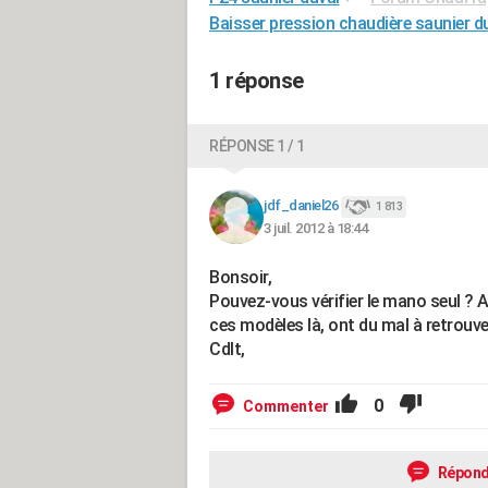
Baisser pression chaudière saunier d
1 réponse
RÉPONSE 1 / 1
jdf_daniel26
1 813
3 juil. 2012 à 18:44
Bonsoir,
Pouvez-vous vérifier le mano seul ? 
ces modèles là, ont du mal à retrouver
Cdlt,
0
Commenter
Répond