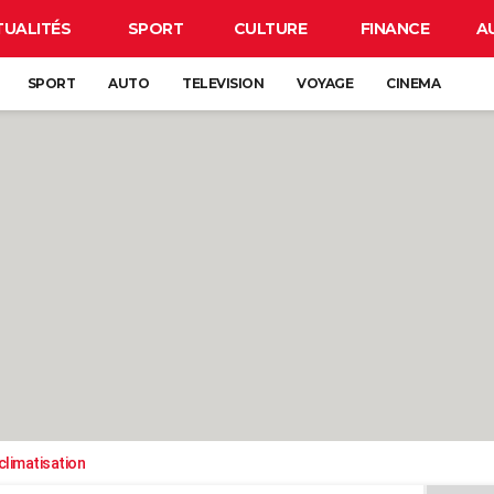
TUALITÉS
SPORT
CULTURE
FINANCE
A
SPORT
AUTO
TELEVISION
VOYAGE
CINEMA
climatisation