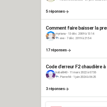
5 réponses
Comment faire baisser la pre
myriana
-
13 déc. 2009 à 13:14
eve
-
7 déc. 2019 à 21:54
17 réponses
Code d'erreur F2 chaudière à 
kabal840
-
11 mars 2022 à 07:55
Pierre94
-
1 juin 2024 à 06:25
3 réponses