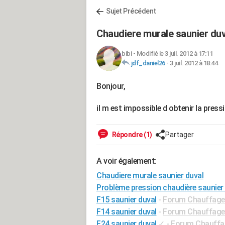
Sujet Précédent
Chaudiere murale saunier duv
bibi
-
Modifié le 3 juil. 2012 à 17:11
jdf_daniel26
-
3 juil. 2012 à 18:44
Bonjour,
il m est impossible d obtenir la press
Répondre (1)
Partager
A voir également:
Chaudiere murale saunier duval
Problème pression chaudière saunier
F15 saunier duval
-
Forum Chauffage 
F14 saunier duval
-
Forum Chauffage F
F24 saunier duval
✓
-
Forum Chauffag