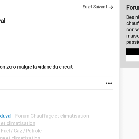
Foru
Sujet Suivant
Des r
al
chauf
conse
maiso
passio
ion zero malgre la vidane du circuit
 duval
-
Forum Chauffage et climatisation
et climatisation
uel / Gaz / Pétrole
e et climatisation