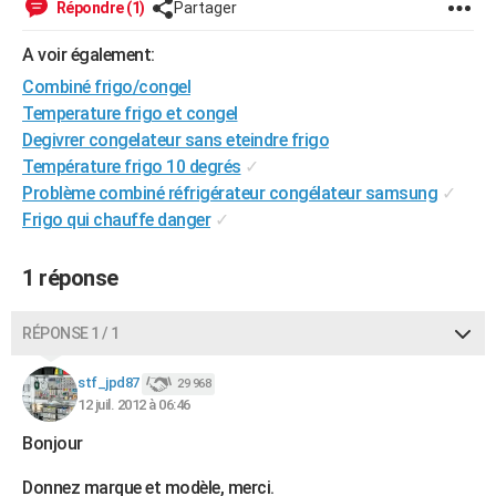
Répondre (1)
Partager
City break
Voyage de noces
Climat
Destinations
Voyage nature
Forum
+
PHOTO
A voir également:
GUIDES D'ACHAT
Combiné frigo/congel
Temperature frigo et congel
BONS PLANS
Degivrer congelateur sans eteindre frigo
CARTE DE VOEUX
Température frigo 10 degrés
✓
Problème combiné réfrigérateur congélateur samsung
✓
Carte Bonne année
Carte Pâques
Carte de Noël
Carte Saint-Valentin
Carte d'anniversaire
DICTIONNAIRE
Frigo qui chauffe danger
✓
Biographies
Expressions
Dictionnaire
Citations
Proverbes
PROGRAMME TV
1 réponse
COPAINS D'AVANT
RÉPONSE 1 / 1
Se connecter
Collèges
Universités
Service militaire
S'inscrire
Lycées
Primaires
Entreprises
Avis de recherche
AVIS DE DÉCÈS
stf_jpd87
29 968
FORUM
12 juil. 2012 à 06:46
Lifestyle
Sport
Television
Cinema
Bricolage
Culture
Auto
Voyage
Bonjour
Donnez marque et modèle, merci.