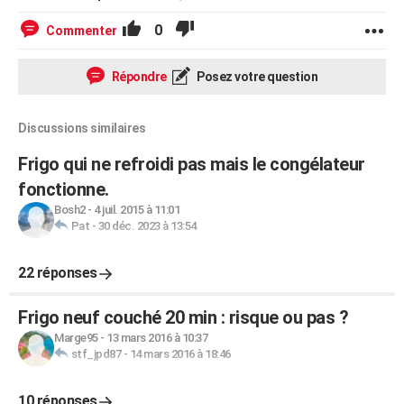
0
Commenter
Répondre
Posez votre question
Discussions similaires
Frigo qui ne refroidi pas mais le congélateur
fonctionne.
Bosh2
-
4 juil. 2015 à 11:01
Pat
-
30 déc. 2023 à 13:54
22 réponses
Frigo neuf couché 20 min : risque ou pas ?
Marge95
-
13 mars 2016 à 10:37
stf_jpd87
-
14 mars 2016 à 18:46
10 réponses