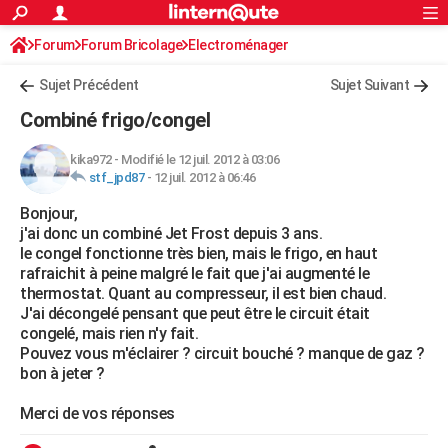
ACTUALITÉS
Forum
Forum Bricolage
Connexion
Electroménager
S'inscrire
Rechercher
Société
Education
Villes
Politique
Faits Divers
Monde
+
SPORT
Sujet Précédent
Sujet Suivant
Football
Cyclisme
Forum
Coupe du monde 2026
Tennis
Rugby
CULTURE
Combiné frigo/congel
TNT
Cinéma
Musique
Programme TV
Streaming
Sorties cinéma
+
FINANCE
kika972
-
Modifié le 12 juil. 2012 à 03:06
stf_jpd87
-
12 juil. 2012 à 06:46
Impôts
Immobilier
Banque
Crédit
Retraite
Epargne
Risques naturels par ville
Assurance
AUTO
Bonjour,
Réserver un essai
Berlines
Forum auto
Essais
Citadines
SUV
+
HIGH-TECH
j'ai donc un combiné Jet Frost depuis 3 ans.
le congel fonctionne très bien, mais le frigo, en haut
Meilleur smartphone
Ordinateurs
Guide high-tech
Mobiles
Internet
Jeux vidéo
+
BRICOLAGE
rafraichit à peine malgré le fait que j'ai augmenté le
thermostat. Quant au compresseur, il est bien chaud.
Aménagement intérieur
Cuisine
Jardinage
+
Forum
Extérieur
Salle de bains
Rangement
WEEK-END
J'ai décongelé pensant que peut être le circuit était
congelé, mais rien n'y fait.
Escapades
Expositions
Week-end nature
Guides de France
Patrimoine
Musées
+
LIFESTYLE
Pouvez vous m'éclairer ? circuit bouché ? manque de gaz ?
bon à jeter ?
Bien-être
Mode
+
Art de vivre
Loisirs
Modes de vie
SANTE
Merci de vos réponses
Guide de la santé
Médicaments
+
Alimentation
Maladies
Sommeil
VOYAGE