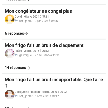
Mon congélateur ne congel plus
David
-
6 janv. 2024 à 15:11
stf_jpd87
-
3 juin 2025 à 07:35
6 réponses
Mon frigo fait un bruit de claquement
H6b6
-
3 oct. 2016 à 20:53
galimiguel
-
2 déc. 2025 à 11:11
14 réponses
Mon frigo fait un bruit insupportable. Que faire
?
Jacqueline Hassen
-
4 oct. 2010 à 20:02
stf_jpd87
-
1 nov. 2023 à 09:47