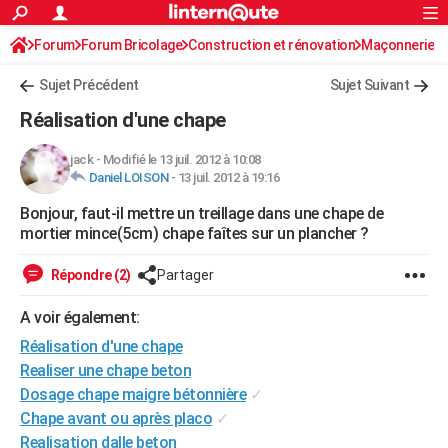
ACTUALITÉS
Forum
Forum Bricolage
Connexion
Construction et rénovation
S'inscrire
Maçonnerie
Rechercher
Société
Education
Villes
Politique
Faits Divers
Monde
+
SPORT
Sujet Précédent
Sujet Suivant
Football
Cyclisme
Forum
Coupe du monde 2026
Tennis
Rugby
CULTURE
Réalisation d'une chape
TNT
Cinéma
Musique
Programme TV
Streaming
Sorties cinéma
+
FINANCE
jack
-
Modifié le 13 juil. 2012 à 10:08
Daniel LOISON
-
13 juil. 2012 à 19:16
Impôts
Immobilier
Banque
Crédit
Retraite
Epargne
Risques naturels par ville
Assurance
AUTO
Bonjour, faut-il mettre un treillage dans une chape de
Réserver un essai
Berlines
Forum auto
Essais
Citadines
SUV
+
HIGH-TECH
mortier mince(5cm) chape faîtes sur un plancher ?
Meilleur smartphone
Ordinateurs
Guide high-tech
Mobiles
Internet
Jeux vidéo
+
BRICOLAGE
Répondre (2)
Partager
Aménagement intérieur
Cuisine
Jardinage
+
Forum
Extérieur
Salle de bains
Rangement
WEEK-END
A voir également:
Escapades
Expositions
Week-end nature
Guides de France
Patrimoine
Musées
+
Réalisation d'une chape
LIFESTYLE
Realiser une chape beton
Bien-être
Mode
+
Art de vivre
Loisirs
Modes de vie
SANTE
Dosage chape maigre bétonnière
✓
Chape avant ou après placo
✓
Guide de la santé
Médicaments
+
Alimentation
Maladies
Sommeil
VOYAGE
Realisation dalle beton