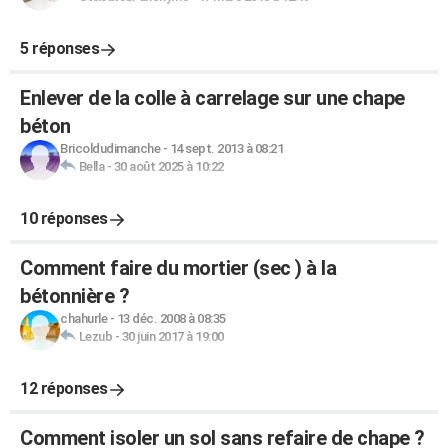
5 réponses
Enlever de la colle à carrelage sur une chape
béton
Bricoldudimanche
-
14 sept. 2013 à 08:21
Bella
-
30 août 2025 à 10:22
10 réponses
Comment faire du mortier (sec ) à la
bétonnière ?
chahurle
-
13 déc. 2008 à 08:35
Lezub
-
30 juin 2017 à 19:00
12 réponses
Comment isoler un sol sans refaire de chape ?