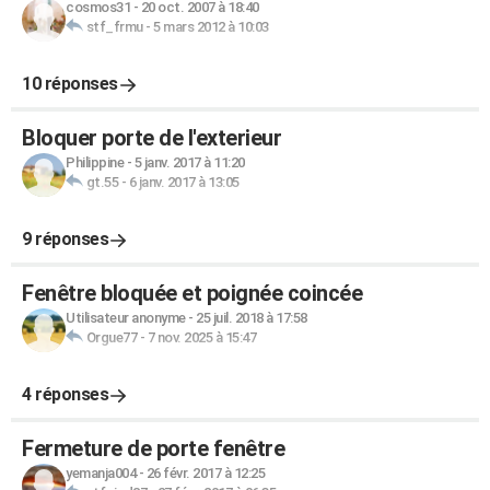
cosmos31
-
20 oct. 2007 à 18:40
stf_frmu
-
5 mars 2012 à 10:03
10 réponses
Bloquer porte de l'exterieur
Philippine
-
5 janv. 2017 à 11:20
gt.55
-
6 janv. 2017 à 13:05
9 réponses
Fenêtre bloquée et poignée coincée
Utilisateur anonyme
-
25 juil. 2018 à 17:58
Orgue77
-
7 nov. 2025 à 15:47
4 réponses
Fermeture de porte fenêtre
yemanja004
-
26 févr. 2017 à 12:25