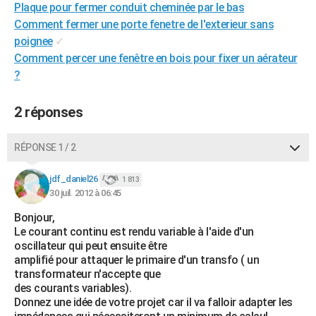
Plaque pour fermer conduit cheminée par le bas
City break
Voyage de noces
Climat
Destinations
Voyage nature
Forum
+
PHOTO
Comment fermer une porte fenetre de l'exterieur sans
poignee
✓
GUIDES D'ACHAT
Comment percer une fenêtre en bois pour fixer un aérateur
BONS PLANS
?
CARTE DE VOEUX
2 réponses
Carte Bonne année
Carte Pâques
Carte de Noël
Carte Saint-Valentin
Carte d'anniversaire
DICTIONNAIRE
RÉPONSE 1 / 2
Biographies
Expressions
Dictionnaire
Citations
Proverbes
PROGRAMME TV
jdf_daniel26
1 813
COPAINS D'AVANT
30 juil. 2012 à 06:45
Se connecter
Collèges
Universités
Service militaire
S'inscrire
Lycées
Primaires
Entreprises
Avis de recherche
Bonjour,
AVIS DE DÉCÈS
Le courant continu est rendu variable à l'aide d'un
oscillateur qui peut ensuite être
FORUM
amplifié pour attaquer le primaire d'un transfo ( un
Lifestyle
Sport
Television
Cinema
Bricolage
Culture
Auto
Voyage
transformateur n'accepte que
des courants variables).
Donnez une idée de votre projet car il va falloir adapter les