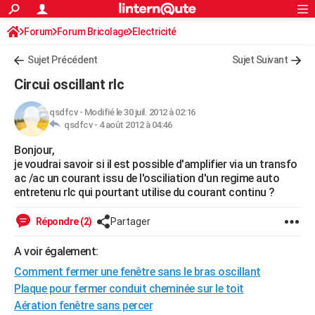
ACTUALITÉS
Forum
Forum Bricolage
Connexion
Electricité
S'inscrire
Rechercher
Société
Education
Villes
Politique
Faits Divers
Monde
+
SPORT
Sujet Précédent
Sujet Suivant
Football
Cyclisme
Forum
Coupe du monde 2026
Tennis
Rugby
CULTURE
Circui oscillant rlc
TNT
Cinéma
Musique
Programme TV
Streaming
Sorties cinéma
+
FINANCE
qsdfcv
-
Modifié le 30 juil. 2012 à 02:16
qsdfcv -
4 août 2012 à 04:46
Impôts
Immobilier
Banque
Crédit
Retraite
Epargne
Risques naturels par ville
Assurance
AUTO
Bonjour,
Réserver un essai
Berlines
Forum auto
Essais
Citadines
SUV
+
HIGH-TECH
je voudrai savoir si il est possible d'amplifier via un transfo
ac /ac un courant issu de l'osciliation d'un regime auto
Meilleur smartphone
Ordinateurs
Guide high-tech
Mobiles
Internet
Jeux vidéo
+
BRICOLAGE
entretenu rlc qui pourtant utilise du courant continu ?
Aménagement intérieur
Cuisine
Jardinage
+
Forum
Extérieur
Salle de bains
Rangement
WEEK-END
Répondre (2)
Partager
Escapades
Expositions
Week-end nature
Guides de France
Patrimoine
Musées
+
LIFESTYLE
A voir également:
Comment fermer une fenêtre sans le bras oscillant
Bien-être
Mode
+
Art de vivre
Loisirs
Modes de vie
SANTE
Plaque pour fermer conduit cheminée sur le toit
Guide de la santé
Médicaments
+
Alimentation
Maladies
Sommeil
VOYAGE
Aération fenêtre sans percer