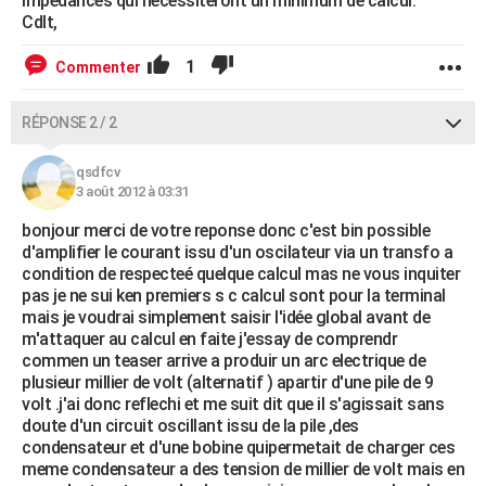
impédances qui nécessiteront un minimum de calcul.
Cdlt,
1
Commenter
RÉPONSE 2 / 2
qsdfcv
3 août 2012 à 03:31
bonjour merci de votre reponse donc c'est bin possible
d'amplifier le courant issu d'un oscilateur via un transfo a
condition de respecteé quelque calcul mas ne vous inquiter
pas je ne sui ken premiers s c calcul sont pour la terminal
mais je voudrai simplement saisir l'idée global avant de
m'attaquer au calcul en faite j'essay de comprendr
commen un teaser arrive a produir un arc electrique de
plusieur millier de volt (alternatif ) apartir d'une pile de 9
volt .j'ai donc reflechi et me suit dit que il s'agissait sans
doute d'un circuit oscillant issu de la pile ,des
condensateur et d'une bobine quipermetait de charger ces
meme condensateur a des tension de millier de volt mais en