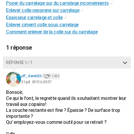
Poser du carrelage sur du carrelage inconvénients
✓
City break
Voyage de noces
Climat
Destinations
Voyage nature
Forum
+
PHOTO
Enlever colle neoprene sur carrelage
✓
Epaisseur carrelage et colle
✓
GUIDES D'ACHAT
Enlever ciment colle sous carrelage
BONS PLANS
Comment enlever de la colle sur du carrelage
CARTE DE VOEUX
1 réponse
Carte Bonne année
Carte Pâques
Carte de Noël
Carte Saint-Valentin
Carte d'anniversaire
DICTIONNAIRE
RÉPONSE 1 / 1
Biographies
Expressions
Dictionnaire
Citations
Proverbes
PROGRAMME TV
jdf_daniel26
1 813
COPAINS D'AVANT
31 juil. 2012 à 20:57
Se connecter
Collèges
Universités
Service militaire
S'inscrire
Lycées
Primaires
Entreprises
Avis de recherche
Bonsoir,
AVIS DE DÉCÈS
Ce qui le font, le regrette quand ils souhaitent montrer leur
travail aux copains!
FORUM
La couche restante est fine ? Épaisse ? De surface trop
Lifestyle
Sport
Television
Cinema
Bricolage
Culture
Auto
Voyage
importante ?
Qu' employez-vous comme outil pour ce retrait ?