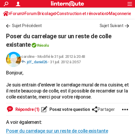
ACTUALITÉS
Forum
Forum Bricolage
Connexion
Construction et rénovation
S'inscrire
Maçonnerie
Rechercher
Société
Education
Villes
Politique
Faits Divers
Monde
+
SPORT
Sujet Précédent
Sujet Suivant
Football
Cyclisme
Forum
Coupe du monde 2026
Tennis
Rugby
CULTURE
Poser du carrelage sur un reste de colle
TNT
Cinéma
Musique
Programme TV
Streaming
Sorties cinéma
+
existante
FINANCE
Résolu
Impôts
Immobilier
Banque
Crédit
Retraite
Epargne
Risques naturels par ville
Assurance
AUTO
caroline
-
Modifié le 31 juil. 2012 à 20:48
jdf_daniel26
-
31 juil. 2012 à 20:57
Réserver un essai
Berlines
Forum auto
Essais
Citadines
SUV
+
HIGH-TECH
Bonjour,
Meilleur smartphone
Ordinateurs
Guide high-tech
Mobiles
Internet
Jeux vidéo
+
BRICOLAGE
Je suis entrain d'enlever le carrelage mural de ma cuisine, et
il reste beaucoup de colle, est il possible de recarreler sur la
Aménagement intérieur
Cuisine
Jardinage
+
Forum
Extérieur
Salle de bains
Rangement
WEEK-END
colle existante, merci pour votre réponse.
Escapades
Expositions
Week-end nature
Guides de France
Patrimoine
Musées
+
LIFESTYLE
Répondre (1)
Posez votre question
Partager
Bien-être
Mode
+
Art de vivre
Loisirs
Modes de vie
SANTE
A voir également:
Guide de la santé
Médicaments
+
Alimentation
Maladies
Sommeil
VOYAGE
Poser du carrelage sur un reste de colle existante