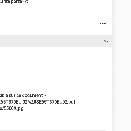
urité porte??;
sible sur ce document ?
0SE65T370EU.02%20SE65T370EU02.pdf
es/55009.jpg