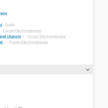
emens
ol
- Guide
✓
-
Forum Electroménager
inet clignote
✓
-
Forum Electroménager
et
✓
-
Forum Electroménager