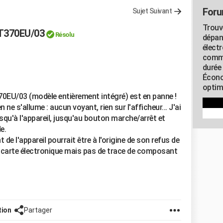
Foru
Sujet Suivant
Trouv
5T370EU/03
Résolu
dépan
élect
commu
durée
Écono
optimi
0EU/03 (modèle entièrement intégré) est en panne !
en ne s'allume : aucun voyant, rien sur l'afficheur... J'ai
usqu'à l'appareil, jusqu'au bouton marche/arrêt et
e.
de l'appareil pourrait être à l'origine de son refus de
la carte électronique mais pas de trace de composant
tion
Partager