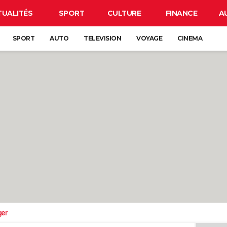
TUALITÉS
SPORT
CULTURE
FINANCE
A
SPORT
AUTO
TELEVISION
VOYAGE
CINEMA
ger