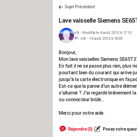
Sujet Précédent
Lave vaisselle Siemens SE6
x0r
-
Modifié le 4 août 2012 à 17:13
x0r -
14 août 2012 à 18:05
Bonjour,
Mon lave vaisselles Siemens SE65T37
En fait il ne se passe plus rien, plus ri
pourtant bien du courant qui arrive j
jusqu'à la carte électronique en façad
Est-ce que la panne d'un autre élément 
s'allumer ? J'ai regardé brièvement 
ou connecteur brûlé...
Merci pour votre aide.
Répondre (5)
Posez votre ques