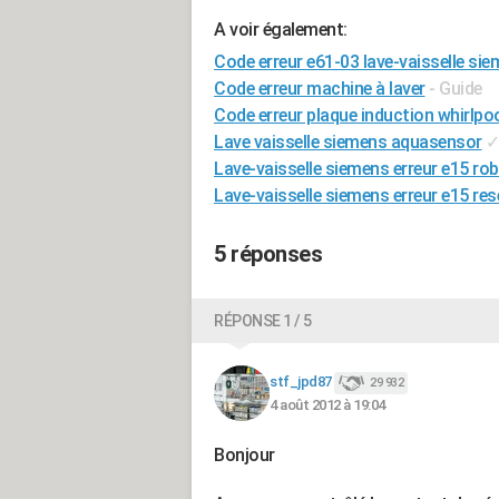
A voir également:
Code erreur e61-03 lave-vaisselle si
Code erreur machine à laver
- Guide
Code erreur plaque induction whirlpo
Lave vaisselle siemens aquasensor
Lave-vaisselle siemens erreur e15 rob
Lave-vaisselle siemens erreur e15 res
5 réponses
RÉPONSE 1 / 5
stf_jpd87
29 932
4 août 2012 à 19:04
Bonjour