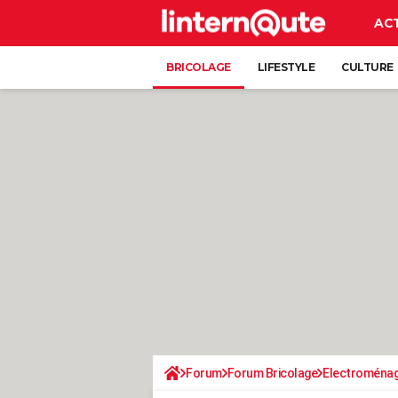
AC
BRICOLAGE
LIFESTYLE
CULTURE
Forum
Forum Bricolage
Electroména