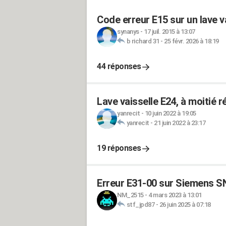
Code erreur E15 sur un lave v
synanys
-
17 juil. 2015 à 13:07
b richard 31
-
25 févr. 2026 à 18:19
44 réponses
Lave vaisselle E24, à moitié r
yanrecit
-
10 juin 2022 à 19:05
yanrecit
-
21 juin 2022 à 23:17
19 réponses
Erreur E31-00 sur Siemens 
NM_2515
-
4 mars 2023 à 13:01
stf_jpd87
-
26 juin 2025 à 07:18