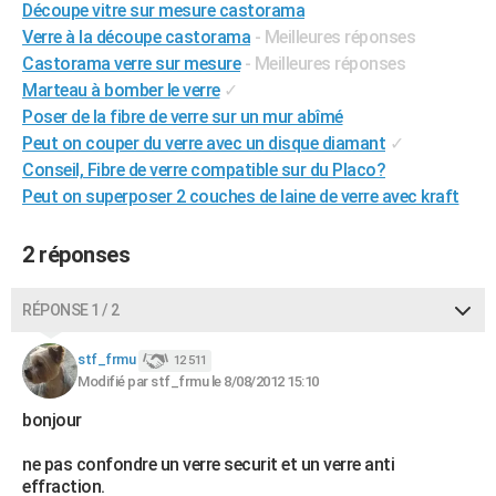
Découpe vitre sur mesure castorama
City break
Voyage de noces
Climat
Destinations
Voyage nature
Forum
+
PHOTO
Verre à la découpe castorama
- Meilleures réponses
Castorama verre sur mesure
- Meilleures réponses
GUIDES D'ACHAT
Marteau à bomber le verre
✓
Poser de la fibre de verre sur un mur abîmé
BONS PLANS
Peut on couper du verre avec un disque diamant
✓
CARTE DE VOEUX
Conseil, Fibre de verre compatible sur du Placo?
Peut on superposer 2 couches de laine de verre avec kraft
Carte Bonne année
Carte Pâques
Carte de Noël
Carte Saint-Valentin
Carte d'anniversaire
DICTIONNAIRE
Biographies
Expressions
Dictionnaire
Citations
Proverbes
2 réponses
PROGRAMME TV
COPAINS D'AVANT
RÉPONSE 1 / 2
Se connecter
Collèges
Universités
Service militaire
S'inscrire
Lycées
Primaires
Entreprises
Avis de recherche
AVIS DE DÉCÈS
stf_frmu
12 511
Modifié par stf_frmu le 8/08/2012 15:10
FORUM
bonjour
Lifestyle
Sport
Television
Cinema
Bricolage
Culture
Auto
Voyage
ne pas confondre un verre securit et un verre anti
effraction.