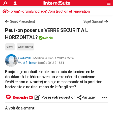
ACTUALITÉS
Forum
Forum Bricolage
Connexion
Construction et rénovation
S'inscrire
Rechercher
Société
Education
Villes
Politique
Faits Divers
Monde
+
SPORT
Sujet Précédent
Sujet Suivant
Football
Cyclisme
Forum
Coupe du monde 2026
Tennis
Rugby
CULTURE
Peut-on poser un VERRE SECURIT A L
TNT
Cinéma
Musique
Programme TV
Streaming
Sorties cinéma
+
HORIZONTAL?
FINANCE
Résolu
Impôts
Immobilier
Banque
Crédit
Retraite
Epargne
Risques naturels par ville
Assurance
AUTO
Verre
Castorama
Réserver un essai
Berlines
Forum auto
Essais
Citadines
SUV
+
HIGH-TECH
elodie288
-
Modifié le 8 août 2012 à 15:06
stf_frmu
-
8 août 2012 à 15:51
Meilleur smartphone
Ordinateurs
Guide high-tech
Mobiles
Internet
Jeux vidéo
+
BRICOLAGE
Bonjour, je souhaite isoler mon puis de lumière en le
doublant à l'intérieur avec un verre sécurit (ancienne
Aménagement intérieur
Cuisine
Jardinage
+
Forum
Extérieur
Salle de bains
Rangement
WEEK-END
fenêtre non ouvrante) mais je me demande si la position
horizontale ne risque pas de le fragiliser?
Escapades
Expositions
Week-end nature
Guides de France
Patrimoine
Musées
+
LIFESTYLE
Bien-être
Mode
+
Art de vivre
Loisirs
Modes de vie
Répondre (2)
Posez votre question
Partager
SANTE
Guide de la santé
Médicaments
+
Alimentation
Maladies
Sommeil
A voir également:
VOYAGE