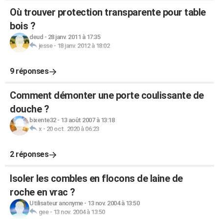
Où trouver protection transparente pour table
bois ?
deud
-
28 janv. 2011 à 17:35
jesse
-
18 janv. 2012 à 18:02
9 réponses
Comment démonter une porte coulissante de
douche ?
bixente32
-
13 août 2007 à 13:18
x
-
20 oct. 2020 à 06:23
2 réponses
Isoler les combles en flocons de laine de
roche en vrac ?
Utilisateur anonyme
-
13 nov. 2004 à 13:50
gee
-
13 nov. 2004 à 13:50