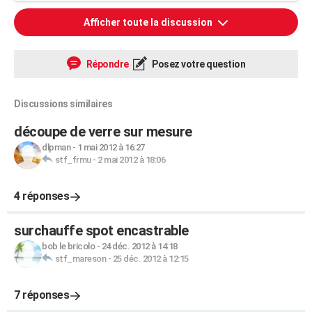
Afficher toute la discussion
Répondre
Posez votre question
Discussions similaires
découpe de verre sur mesure
dlpman
-
1 mai 2012 à 16:27
stf_frmu
-
2 mai 2012 à 18:06
4 réponses
surchauffe spot encastrable
bob le bricolo
-
24 déc. 2012 à 14:18
stf_mareson
-
25 déc. 2012 à 12:15
7 réponses