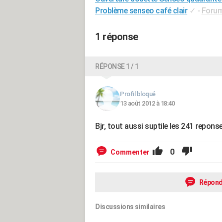
Problème senseo café clair
✓
-
Forum
1 réponse
RÉPONSE 1 / 1
Profil bloqué
13 août 2012 à 18:40
Bjr, tout aussi suptile les 241 repon
0
Commenter
Répond
Discussions similaires