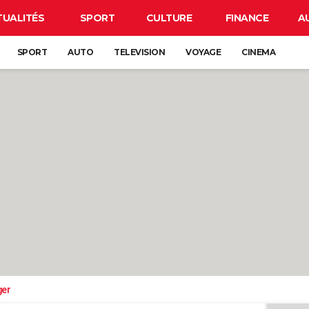
TUALITÉS
SPORT
CULTURE
FINANCE
A
SPORT
AUTO
TELEVISION
VOYAGE
CINEMA
ger