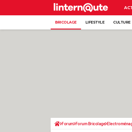
AC
BRICOLAGE
LIFESTYLE
CULTURE
Forum
Forum Bricolage
Electroména