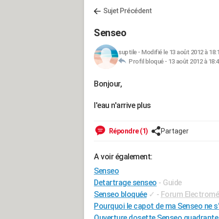
Sujet Précédent
Senseo
suptile
-
Modifié le 13 août 2012 à 18:
Profil bloqué -
13 août 2012 à 18:
Bonjour,
l'eau n'arrive plus
Répondre (1)
Partager
A voir également:
Senseo
Detartrage senseo
- Guide
Senseo bloquée
✓
-
Forum Electromé
Pourquoi le capot de ma Senseo ne s'
Ouverture dosette Senseo quadrante