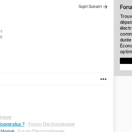
Foru
Sujet Suivant
Trouv
dépan
élect
11
commu
40
durée
Écono
optimi
nager
ouvre plus ?
-
Forum Electroménager
 bloqué
-
Forum Electroménager