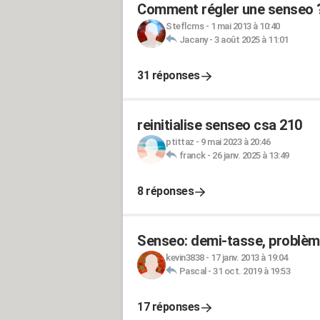
Comment régler une senseo 
Steflcms
-
1 mai 2013 à 10:40
Jacany
-
3 août 2025 à 11:01
31 réponses
reinitialise senseo csa 210
ptittaz
-
9 mai 2023 à 20:46
franck
-
26 janv. 2025 à 13:49
8 réponses
Senseo: demi-tasse, problème
kevin3838
-
17 janv. 2013 à 19:04
Pascal
-
31 oct. 2019 à 19:53
17 réponses