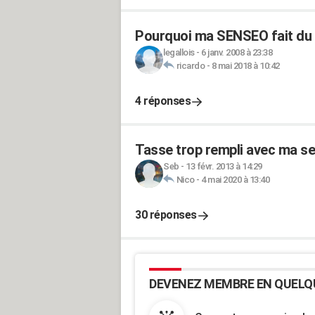
Pourquoi ma SENSEO fait du 
legallois
-
6 janv. 2008 à 23:38
ricardo
-
8 mai 2018 à 10:42
4 réponses
Tasse trop rempli avec ma s
Seb
-
13 févr. 2013 à 14:29
Nico
-
4 mai 2020 à 13:40
30 réponses
DEVENEZ MEMBRE EN QUELQ