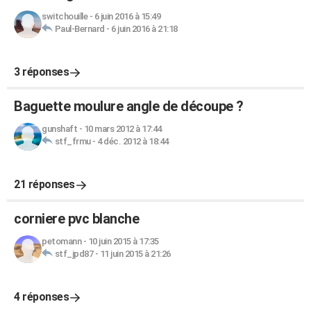
switchouille
-
6 juin 2016 à 15:49
Paul-Bernard
-
6 juin 2016 à 21:18
3 réponses
Baguette moulure angle de découpe ?
gunshaft
-
10 mars 2012 à 17:44
stf_frmu
-
4 déc. 2012 à 18:44
21 réponses
corniere pvc blanche
petomann
-
10 juin 2015 à 17:35
stf_jpd87
-
11 juin 2015 à 21:26
4 réponses