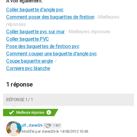
A voir également:
City break
Voyage de noces
Climat
Destinations
Voyage nature
Forum
+
PHOTO
Coller baguette d'angle pvc
Comment poser des baguettes de finition
- Meilleures
GUIDES D'ACHAT
réponses
Coller baguette pvc sur mur
- Meilleures réponses
BONS PLANS
Coller baguette PVC
CARTE DE VOEUX
Pose des baguettes de finition pvc
Comment couper une baguette d'angle pvc
Carte Bonne année
Carte Pâques
Carte de Noël
Carte Saint-Valentin
Carte d'anniversaire
DICTIONNAIRE
Coupe baguette angle
✓
Biographies
Expressions
Dictionnaire
Citations
Proverbes
Corniere pvc blanche
PROGRAMME TV
COPAINS D'AVANT
1 réponse
Se connecter
Collèges
Universités
Service militaire
S'inscrire
Lycées
Primaires
Entreprises
Avis de recherche
AVIS DE DÉCÈS
RÉPONSE 1 / 1
FORUM
Meilleure réponse
Lifestyle
Sport
Television
Cinema
Bricolage
Culture
Auto
Voyage
jdf_daniel26
1 807
Modifié par daniel26 le 14/08/2012 10:48