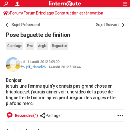
ACTUALITÉS
Forum
Forum Bricolage
Connexion
Construction et rénovation
S'inscrire
Rechercher
Société
Education
Villes
Politique
Faits Divers
Monde
+
SPORT
Peinture, Vernis, Tapissserie
Sujet Précédent
Sujet Suivant
Football
Cyclisme
Forum
Coupe du monde 2026
Tennis
Rugby
CULTURE
Pose baguette de finition
TNT
Cinéma
Musique
Programme TV
Streaming
Sorties cinéma
+
FINANCE
Carrelage
Pvc
Angle
Baguette
Impôts
Immobilier
Banque
Crédit
Retraite
Epargne
Risques naturels par ville
Assurance
AUTO
ati
-
14 août 2012 à 09:09
Réserver un essai
Berlines
Forum auto
Essais
Citadines
SUV
+
HIGH-TECH
jdf_daniel26
-
14 août 2012 à 10:44
Meilleur smartphone
Ordinateurs
Guide high-tech
Mobiles
Internet
Jeux vidéo
+
BRICOLAGE
Bonjour,
je suis une femme qui n'y connais pas grand chose en
Aménagement intérieur
Cuisine
Jardinage
+
Forum
Extérieur
Salle de bains
Rangement
WEEK-END
bricolage,et j'aurais aimer voir une vidéo de la pose de
baguette de finition après peinture;pour les angles et le
Escapades
Expositions
Week-end nature
Guides de France
Patrimoine
Musées
+
LIFESTYLE
plafond.merci
Bien-être
Mode
+
Art de vivre
Loisirs
Modes de vie
SANTE
Répondre (1)
Partager
Guide de la santé
Médicaments
+
Alimentation
Maladies
Sommeil
VOYAGE