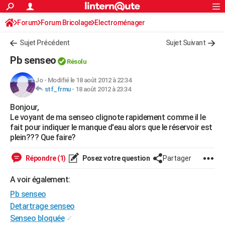
ACTUALITÉS
Forum
Forum Bricolage
Connexion
Electroménager
S'inscrire
Rechercher
Société
Education
Villes
Politique
Faits Divers
Monde
+
SPORT
Sujet Précédent
Sujet Suivant
Football
Cyclisme
Forum
Coupe du monde 2026
Tennis
Rugby
CULTURE
Pb senseo
Résolu
TNT
Cinéma
Musique
Programme TV
Streaming
Sorties cinéma
+
FINANCE
Jo
-
Modifié le 18 août 2012 à 22:34
stf_frmu
-
18 août 2012 à 23:34
Impôts
Immobilier
Banque
Crédit
Retraite
Epargne
Risques naturels par ville
Assurance
AUTO
Bonjour,
Réserver un essai
Berlines
Forum auto
Essais
Citadines
SUV
+
HIGH-TECH
Le voyant de ma senseo clignote rapidement comme il le
fait pour indiquer le manque d'eau alors que le réservoir est
Meilleur smartphone
Ordinateurs
Guide high-tech
Mobiles
Internet
Jeux vidéo
+
BRICOLAGE
plein??? Que faire?
Aménagement intérieur
Cuisine
Jardinage
+
Forum
Extérieur
Salle de bains
Rangement
WEEK-END
Répondre (1)
Posez votre question
Partager
Escapades
Expositions
Week-end nature
Guides de France
Patrimoine
Musées
+
LIFESTYLE
A voir également:
Pb senseo
Bien-être
Mode
+
Art de vivre
Loisirs
Modes de vie
SANTE
Detartrage senseo
Guide de la santé
Médicaments
+
Alimentation
Maladies
Sommeil
VOYAGE
Senseo bloquée
✓