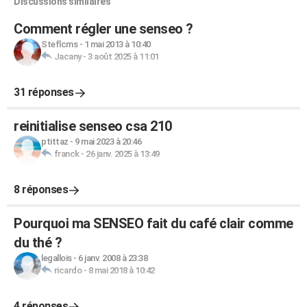
Discussions similaires
Comment régler une senseo ?
Steflcms
-
1 mai 2013 à 10:40
Jacany
-
3 août 2025 à 11:01
31 réponses
reinitialise senseo csa 210
ptittaz
-
9 mai 2023 à 20:46
franck
-
26 janv. 2025 à 13:49
8 réponses
Pourquoi ma SENSEO fait du café clair comme
du thé ?
legallois
-
6 janv. 2008 à 23:38
ricardo
-
8 mai 2018 à 10:42
4 réponses