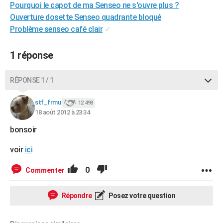
Pourquoi le capot de ma Senseo ne s'ouvre plus ?
City break
Voyage de noces
Climat
Destinations
Voyage nature
Forum
+
PHOTO
Ouverture dosette Senseo quadrante bloqué
Problème senseo café clair
✓
GUIDES D'ACHAT
BONS PLANS
1 réponse
CARTE DE VOEUX
RÉPONSE 1 / 1
Carte Bonne année
Carte Pâques
Carte de Noël
Carte Saint-Valentin
Carte d'anniversaire
DICTIONNAIRE
stf_frmu
12 498
Biographies
Expressions
Dictionnaire
Citations
Proverbes
18 août 2012 à 23:34
PROGRAMME TV
bonsoir
COPAINS D'AVANT
voir
ici
Se connecter
Collèges
Universités
Service militaire
S'inscrire
Lycées
Primaires
Entreprises
Avis de recherche
AVIS DE DÉCÈS
0
Commenter
FORUM
Lifestyle
Sport
Television
Cinema
Bricolage
Culture
Auto
Voyage
Répondre
Posez votre question