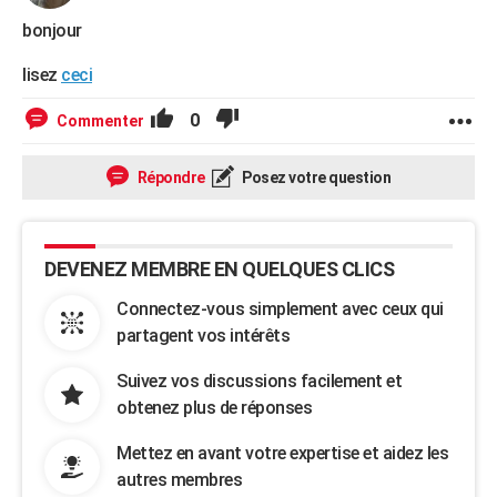
City break
Voyage de noces
Climat
Destinations
Voyage nature
Forum
+
PHOTO
bonjour
GUIDES D'ACHAT
lisez
ceci
BONS PLANS
0
Commenter
CARTE DE VOEUX
Répondre
Posez votre question
Carte Bonne année
Carte Pâques
Carte de Noël
Carte Saint-Valentin
Carte d'anniversaire
DICTIONNAIRE
Biographies
Expressions
Dictionnaire
Citations
Proverbes
PROGRAMME TV
DEVENEZ MEMBRE EN QUELQUES CLICS
COPAINS D'AVANT
Connectez-vous simplement avec ceux qui
partagent vos intérêts
Se connecter
Collèges
Universités
Service militaire
S'inscrire
Lycées
Primaires
Entreprises
Avis de recherche
AVIS DE DÉCÈS
Suivez vos discussions facilement et
FORUM
obtenez plus de réponses
Lifestyle
Sport
Television
Cinema
Bricolage
Culture
Auto
Voyage
Mettez en avant votre expertise et aidez les
autres membres