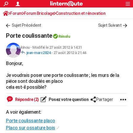
ACTUALITÉS
Forum
Forum Bricolage
Connexion
Construction et rénovation
S'inscrire
Rechercher
Société
Education
Villes
Politique
Faits Divers
Monde
+
SPORT
Sujet Précédent
Sujet Suivant
Football
Cyclisme
Forum
Coupe du monde 2026
Tennis
Rugby
CULTURE
Porte coulissante
Résolu
TNT
Cinéma
Musique
Programme TV
Streaming
Sorties cinéma
+
FINANCE
kinou
-
Modifié le 27 août 2012 à 14:31
jean-marc2824
-
27 août 2012 à 21:44
Impôts
Immobilier
Banque
Crédit
Retraite
Epargne
Risques naturels par ville
Assurance
AUTO
Bonjour,
Réserver un essai
Berlines
Forum auto
Essais
Citadines
SUV
+
HIGH-TECH
Je voudrais poser une porte coulissante ; les murs de la
Meilleur smartphone
Ordinateurs
Guide high-tech
Mobiles
Internet
Jeux vidéo
+
BRICOLAGE
piéce sont doublés en placo
cela est-il possible?
Aménagement intérieur
Cuisine
Jardinage
+
Forum
Extérieur
Salle de bains
Rangement
WEEK-END
Répondre (2)
Posez votre question
Partager
Escapades
Expositions
Week-end nature
Guides de France
Patrimoine
Musées
+
LIFESTYLE
A voir également:
Bien-être
Mode
+
Art de vivre
Loisirs
Modes de vie
SANTE
Porte coulissante placo
Guide de la santé
Médicaments
+
Alimentation
Maladies
Sommeil
Placo sur ossature bois
✓
VOYAGE