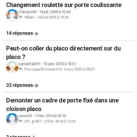
Changement roulette sur porte coulissante
Chewps92
-
14 juil. 2020 à 15:44
Olivier
-
14 mai 2026 à 13:36
14 réponses
Peut-on coller du placo directement sur du
placo ?
samaritain91
-
13 janv. 2010 à 10:51
PerroquetEtonnant10
-
6 nov. 2025 à 00:01
32 réponses
Demonter un cadre de porte fixé dans une
cloison placo
renov29
-
1 févr. 2014 à 23:15
stf_jpd87
-
2 févr. 2014 à 12:24