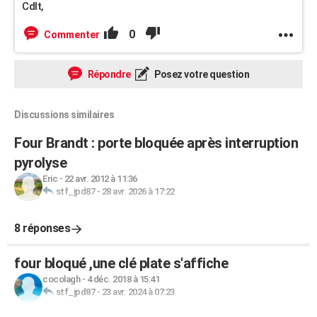
Cdlt,
0
Commenter
Répondre
Posez votre question
Discussions similaires
Four Brandt : porte bloquée après interruption
pyrolyse
Eric
-
22 avr. 2012 à 11:36
stf_jpd87
-
28 avr. 2026 à 17:22
8 réponses
four bloqué ,une clé plate s'affiche
cocolagh
-
4 déc. 2018 à 15:41
stf_jpd87
-
23 avr. 2024 à 07:23