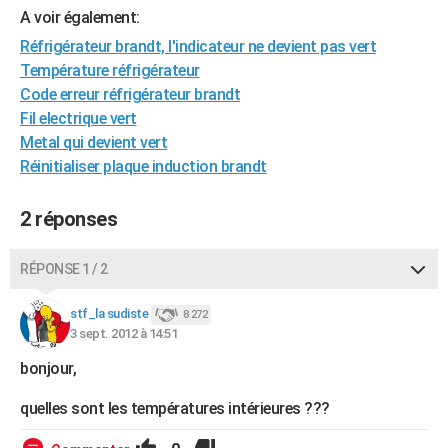
A voir également:
City break
Voyage de noces
Climat
Destinations
Voyage nature
Forum
+
PHOTO
Réfrigérateur brandt, l'indicateur ne devient pas vert
GUIDES D'ACHAT
Température réfrigérateur
Code erreur réfrigérateur brandt
BONS PLANS
Fil electrique vert
Metal qui devient vert
CARTE DE VOEUX
Réinitialiser plaque induction brandt
Carte Bonne année
Carte Pâques
Carte de Noël
Carte Saint-Valentin
Carte d'anniversaire
DICTIONNAIRE
2 réponses
Biographies
Expressions
Dictionnaire
Citations
Proverbes
PROGRAMME TV
COPAINS D'AVANT
RÉPONSE 1 / 2
Se connecter
Collèges
Universités
Service militaire
S'inscrire
Lycées
Primaires
Entreprises
Avis de recherche
AVIS DE DÉCÈS
stf_la sudiste
8 272
3 sept. 2012 à 14:51
FORUM
bonjour,
Lifestyle
Sport
Television
Cinema
Bricolage
Culture
Auto
Voyage
quelles sont les températures intérieures ???