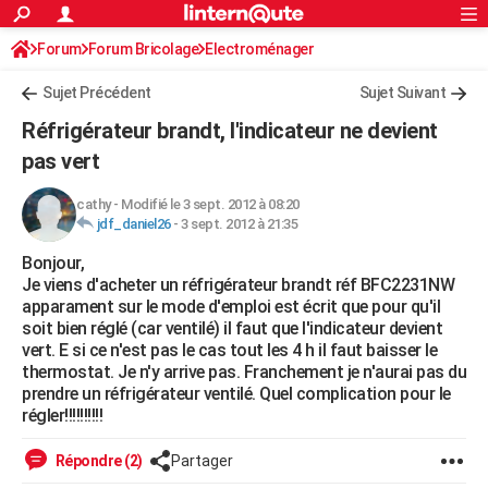
ACTUALITÉS
Forum
Forum Bricolage
Connexion
Electroménager
S'inscrire
Rechercher
Société
Education
Villes
Politique
Faits Divers
Monde
+
SPORT
Sujet Précédent
Sujet Suivant
Football
Cyclisme
Forum
Coupe du monde 2026
Tennis
Rugby
CULTURE
Réfrigérateur brandt, l'indicateur ne devient
TNT
Cinéma
Musique
Programme TV
Streaming
Sorties cinéma
+
pas vert
FINANCE
Impôts
Immobilier
Banque
Crédit
Retraite
Epargne
Risques naturels par ville
Assurance
AUTO
cathy
-
Modifié le 3 sept. 2012 à 08:20
jdf_daniel26
-
3 sept. 2012 à 21:35
Réserver un essai
Berlines
Forum auto
Essais
Citadines
SUV
+
HIGH-TECH
Bonjour,
Je viens d'acheter un réfrigérateur brandt réf BFC2231NW
Meilleur smartphone
Ordinateurs
Guide high-tech
Mobiles
Internet
Jeux vidéo
+
BRICOLAGE
apparament sur le mode d'emploi est écrit que pour qu'il
soit bien réglé (car ventilé) il faut que l'indicateur devient
Aménagement intérieur
Cuisine
Jardinage
+
Forum
Extérieur
Salle de bains
Rangement
WEEK-END
vert. E si ce n'est pas le cas tout les 4 h il faut baisser le
thermostat. Je n'y arrive pas. Franchement je n'aurai pas du
Escapades
Expositions
Week-end nature
Guides de France
Patrimoine
Musées
+
LIFESTYLE
prendre un réfrigérateur ventilé. Quel complication pour le
régler!!!!!!!!!!
Bien-être
Mode
+
Art de vivre
Loisirs
Modes de vie
SANTE
Répondre (2)
Partager
Guide de la santé
Médicaments
+
Alimentation
Maladies
Sommeil
VOYAGE