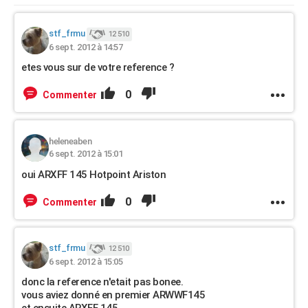
stf_frmu
12 510
6 sept. 2012 à 14:57
etes vous sur de votre reference ?
0
Commenter
heleneaben
6 sept. 2012 à 15:01
oui ARXFF 145 Hotpoint Ariston
0
Commenter
stf_frmu
12 510
6 sept. 2012 à 15:05
donc la reference n'etait pas bonee.
vous aviez donné en premier ARWWF145