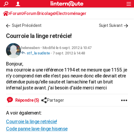
ACTUALITÉS
Forum
Forum Bricolage
Connexion
Electroménager
S'inscrire
Rechercher
Société
Education
Villes
Politique
Faits Divers
Monde
+
SPORT
Sujet Précédent
Sujet Suivant
Football
Cyclisme
Forum
Coupe du monde 2026
Tennis
Rugby
CULTURE
Courroie la linge retrécie!
TNT
Cinéma
Musique
Programme TV
Streaming
Sorties cinéma
+
FINANCE
heleneaben
-
Modifié le 6 sept. 2012 à 10:47
stf_la sudiste
-
7 sept. 2012 à 14:48
Impôts
Immobilier
Banque
Crédit
Retraite
Epargne
Risques naturels par ville
Assurance
AUTO
Bonjour,
Réserver un essai
Berlines
Forum auto
Essais
Citadines
SUV
+
HIGH-TECH
ma courroie a une référence 1194 et ne mesure que 1155. je
n'y comprend rien elle n'est pas neuve donc elle devrait etre
Meilleur smartphone
Ordinateurs
Guide high-tech
Mobiles
Internet
Jeux vidéo
+
BRICOLAGE
détendue puisqu'elle saute et lamachine fait un bruit
infernal juste avant. j'ai besoin d'aide merci merci
Aménagement intérieur
Cuisine
Jardinage
+
Forum
Extérieur
Salle de bains
Rangement
WEEK-END
Répondre (5)
Partager
Escapades
Expositions
Week-end nature
Guides de France
Patrimoine
Musées
+
LIFESTYLE
A voir également:
Bien-être
Mode
+
Art de vivre
Loisirs
Modes de vie
SANTE
Courroie la linge retrécie!
Guide de la santé
Médicaments
+
Alimentation
Maladies
Sommeil
Code panne lave-linge hisense
VOYAGE