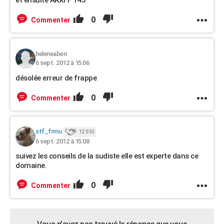
et ensuite ARXFF 145
0
Commenter
heleneaben
6 sept. 2012 à 15:06
désolée erreur de frappe
0
Commenter
stf_frmu
12 510
6 sept. 2012 à 15:08
suivez les conseils de la sudiste elle est experte dans ce
domaine.
0
Commenter