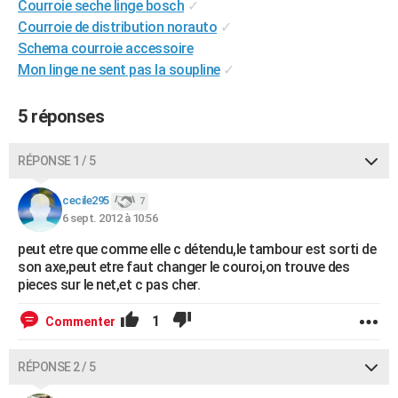
Courroie seche linge bosch
✓
City break
Voyage de noces
Climat
Destinations
Voyage nature
Forum
+
PHOTO
Courroie de distribution norauto
✓
Schema courroie accessoire
GUIDES D'ACHAT
Mon linge ne sent pas la soupline
✓
BONS PLANS
5 réponses
CARTE DE VOEUX
Carte Bonne année
Carte Pâques
Carte de Noël
Carte Saint-Valentin
Carte d'anniversaire
RÉPONSE 1 / 5
DICTIONNAIRE
Biographies
Expressions
Dictionnaire
Citations
Proverbes
cecile295
PROGRAMME TV
7
6 sept. 2012 à 10:56
COPAINS D'AVANT
peut etre que comme elle c détendu,le tambour est sorti de
son axe,peut etre faut changer le couroi,on trouve des
Se connecter
Collèges
Universités
Service militaire
S'inscrire
Lycées
Primaires
Entreprises
Avis de recherche
AVIS DE DÉCÈS
pieces sur le net,et c pas cher.
FORUM
1
Commenter
Lifestyle
Sport
Television
Cinema
Bricolage
Culture
Auto
Voyage
RÉPONSE 2 / 5