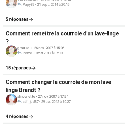
Papy35
-
21 sept. 2014 à 20:15
5 réponses
Comment remettre la courroie d'un lave-linge
?
grouikou
-
26 nov. 2007 à 15:06
Pome
-
3 mai 2017 à 07:30
15 réponses
Comment changer la courroie de mon lave
linge Brandt ?
alinounette
-
27 nov. 2007 à 17:54
stf_jpd87
-
29 avr. 2012 à 10:27
4 réponses