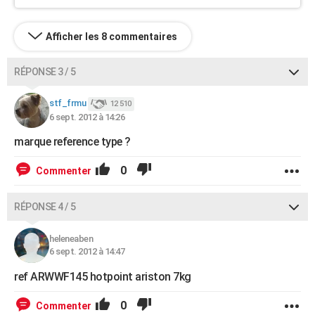
Afficher les 8 commentaires
RÉPONSE 3 / 5
stf_frmu
12 510
6 sept. 2012 à 14:26
marque reference type ?
0
Commenter
RÉPONSE 4 / 5
heleneaben
6 sept. 2012 à 14:47
ref ARWWF145 hotpoint ariston 7kg
0
Commenter