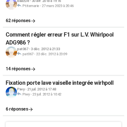
BaazDe
-
30 avr. 2018 à 19:16
Ptitemarie
-
27 mars 2023 à 20:46
62 réponses
Comment régler erreur F1 sur L.V. Whirlpool
ADG986 ?
pat067
-
3 déc. 2012 à 21:33
pat067
-
22 déc. 2012 à 23:09
14 réponses
Fixation porte lave vaiselle integrée wirhpoll
Piwy
-
21 juil. 2012 à 17:48
Piwy
-
23 juil. 2012 à 10:42
6 réponses