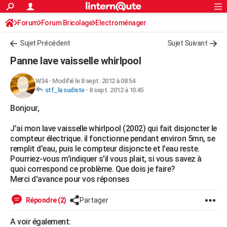
ACTUALITÉS
Forum
Forum Bricolage
Connexion
Electroménager
S'inscrire
Rechercher
Société
Education
Villes
Politique
Faits Divers
Monde
+
SPORT
Sujet Précédent
Sujet Suivant
Football
Cyclisme
Forum
Coupe du monde 2026
Tennis
Rugby
CULTURE
Panne lave vaisselle whirlpool
TNT
Cinéma
Musique
Programme TV
Streaming
Sorties cinéma
+
FINANCE
W34
-
Modifié le 8 sept. 2012 à 08:54
stf_la sudiste
-
8 sept. 2012 à 10:45
Impôts
Immobilier
Banque
Crédit
Retraite
Epargne
Risques naturels par ville
Assurance
AUTO
Bonjour,
Réserver un essai
Berlines
Forum auto
Essais
Citadines
SUV
+
HIGH-TECH
J'ai mon lave vaisselle whirlpool (2002) qui fait disjoncter le
Meilleur smartphone
Ordinateurs
Guide high-tech
Mobiles
Internet
Jeux vidéo
+
BRICOLAGE
compteur électrique. il fonctionne pendant environ 5mn, se
remplit d'eau, puis le compteur disjoncte et l'eau reste.
Aménagement intérieur
Cuisine
Jardinage
+
Forum
Extérieur
Salle de bains
Rangement
WEEK-END
Pourriez-vous m'indiquer s'il vous plait, si vous savez à
quoi correspond ce problème. Que dois je faire?
Escapades
Expositions
Week-end nature
Guides de France
Patrimoine
Musées
+
LIFESTYLE
Merci d'avance pour vos réponses
Bien-être
Mode
+
Art de vivre
Loisirs
Modes de vie
SANTE
Répondre (2)
Partager
Guide de la santé
Médicaments
+
Alimentation
Maladies
Sommeil
VOYAGE
A voir également: