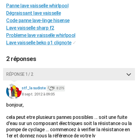
Panne lave vaisselle whirlpool
City break
Voyage de noces
Climat
Destinations
Voyage nature
Forum
+
PHOTO
Dégraissant lave vaisselle
GUIDES D'ACHAT
Code panne lave-linge hisense
Lave vaisselle sharp f2
BONS PLANS
Probleme lave vaisselle whirlpool
Lave vaisselle beko p1 clignote
✓
CARTE DE VOEUX
Carte Bonne année
Carte Pâques
Carte de Noël
Carte Saint-Valentin
Carte d'anniversaire
DICTIONNAIRE
2 réponses
Biographies
Expressions
Dictionnaire
Citations
Proverbes
PROGRAMME TV
RÉPONSE 1 / 2
COPAINS D'AVANT
stf_la sudiste
8 275
Se connecter
Collèges
Universités
Service militaire
S'inscrire
Lycées
Primaires
Entreprises
Avis de recherche
8 sept. 2012 à 09:05
AVIS DE DÉCÈS
bonjour,
FORUM
cela peut etre plusieurs pannes possibles ... soit une fuite
Lifestyle
Sport
Television
Cinema
Bricolage
Culture
Auto
Voyage
d'eau sur un composant électriques soit la résistance ou la
pompe de cyclage ... commencez à verifier la résistance en
1er et donnez nous la référence de votre lv