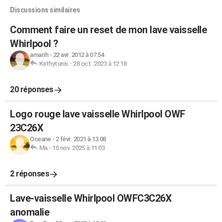
Discussions similaires
Comment faire un reset de mon lave vaisselle
Whirlpool ?
amarih
-
22 avr. 2012 à 07:54
Kathytunis
-
28 oct. 2023 à 12:18
20 réponses
Logo rouge lave vaisselle Whirlpool OWF
23C26X
Oceane
-
2 févr. 2021 à 13:08
Ma
-
10 nov. 2025 à 11:03
2 réponses
Lave-vaisselle Whirlpool OWFC3C26X
anomalie