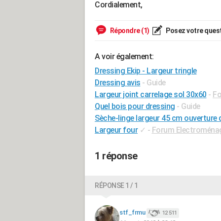
Cordialement,
Répondre (1)
Posez votre ques
A voir également:
Dressing Ekip - Largeur tringle
Dressing avis
- Guide
Largeur joint carrelage sol 30x60
-
Fo
Quel bois pour dressing
- Guide
Sèche-linge largeur 45 cm ouverture
Largeur four
✓
-
Forum Electroména
1 réponse
RÉPONSE 1 / 1
stf_frmu
12 511