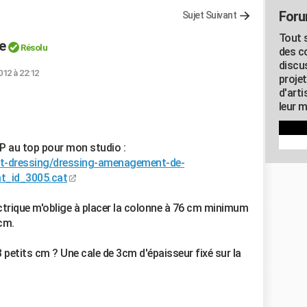
Foru
Sujet Suivant
Tout s
e
Résolu
des c
discu
012 à 22:12
proje
d'art
leur m
IP au top pour mon studio :
t-dressing/dressing-amenagement-de-
t_id_3005.cat
trique m'oblige à placer la colonne à 76 cm minimum
 cm.
3 petits cm ? Une cale de 3cm d'épaisseur fixé sur la