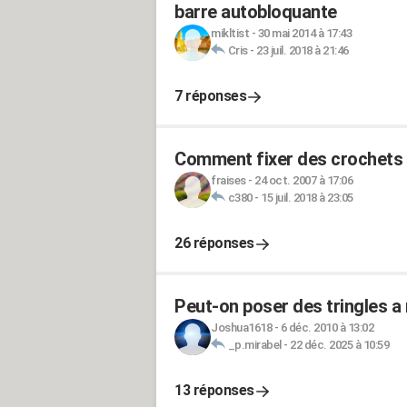
barre autobloquante
mikltist
-
30 mai 2014 à 17:43
Cris
-
23 juil. 2018 à 21:46
7 réponses
Comment fixer des crochets 
fraises
-
24 oct. 2007 à 17:06
c380
-
15 juil. 2018 à 23:05
26 réponses
Peut-on poser des tringles a 
Joshua1618
-
6 déc. 2010 à 13:02
_p.mirabel
-
22 déc. 2025 à 10:59
13 réponses