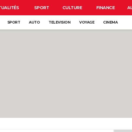
TUALITÉS
SPORT
CULTURE
FINANCE
A
SPORT
AUTO
TELEVISION
VOYAGE
CINEMA