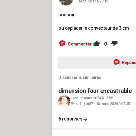
11 sept. 2012 à 23:12
bonsoir
ou deplacer le convecteur de 3 cm
0
Commenter
Répond
Discussions similaires
dimension four encastrable
kate
-
9 mars 2024 à 15:55
stf_jpd87
-
10 mars 2024 à 07:45
6 réponses