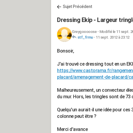
Sujet Précédent
Dressing Ekip - Largeur tringl
Greygooooose
-
Modifié le 11 sept. 2
stf_frmu
-
11 sept. 2012 à 23:12
Bonsoir,
J'ai trouvé ce dressing tout en un EK
https://www.castorama.fr/rangemen
placard/amenagement-de-placard/ca
Malheureusement, un convecteur élec
du mur. Hors, les tringles sont de 73
Quelqu'un aurait-il une idée pour ces 
colonne peut être ?
Merci d'avance