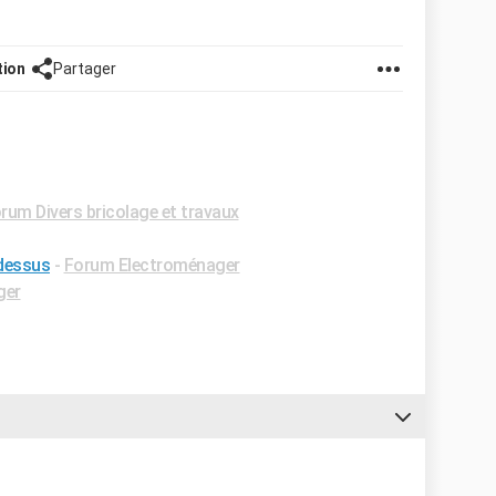
tion
Partager
rum Divers bricolage et travaux
 dessus
-
Forum Electroménager
ger