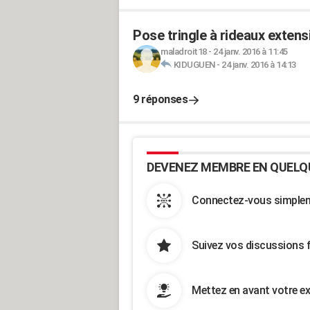
Pose tringle à rideaux extens
maladroit18
-
24 janv. 2016 à 11:45
KIDUGUEN
-
24 janv. 2016 à 14:13
9 réponses
DEVENEZ MEMBRE EN QUELQ
Connectez-vous simpleme
Suivez vos discussions 
Mettez en avant votre ex