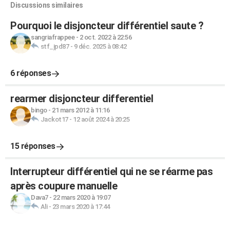
Discussions similaires
Pourquoi le disjoncteur différentiel saute ?
sangriafrappee
-
2 oct. 2022 à 22:56
stf_jpd87
-
9 déc. 2025 à 08:42
6 réponses
rearmer disjoncteur differentiel
bingo
-
21 mars 2012 à 11:16
Jackot17
-
12 août 2024 à 20:25
15 réponses
Interrupteur différentiel qui ne se réarme pas
après coupure manuelle
Dava7
-
22 mars 2020 à 19:07
Ali
-
23 mars 2020 à 17:44