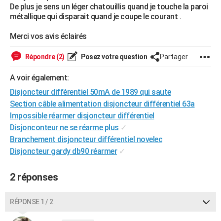
De plus je sens un léger chatouillis quand je touche la paroi
City break
Voyage de noces
Climat
Destinations
Voyage nature
Forum
+
PHOTO
métallique qui disparait quand je coupe le courant .
GUIDES D'ACHAT
Merci vos avis éclairés
BONS PLANS
Répondre (2)
Posez votre question
Partager
CARTE DE VOEUX
A voir également:
Carte Bonne année
Carte Pâques
Carte de Noël
Carte Saint-Valentin
Carte d'anniversaire
Disjoncteur différentiel 50mA de 1989 qui saute
DICTIONNAIRE
Section câble alimentation disjoncteur différentiel 63a
Biographies
Expressions
Dictionnaire
Citations
Proverbes
PROGRAMME TV
Impossible réarmer disjoncteur différentiel
Disjonconteur ne se réarme plus
✓
COPAINS D'AVANT
Branchement disjoncteur différentiel novelec
Se connecter
Collèges
Universités
Service militaire
S'inscrire
Lycées
Primaires
Entreprises
Avis de recherche
Disjoncteur gardy db90 réarmer
✓
AVIS DE DÉCÈS
FORUM
2 réponses
Lifestyle
Sport
Television
Cinema
Bricolage
Culture
Auto
Voyage
RÉPONSE 1 / 2