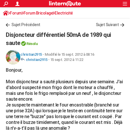
ACTUALITÉS
Forum
Forum Bricolage
Connexion
Electricité
S'inscrire
Rechercher
Société
Education
Villes
Politique
Faits Divers
Monde
+
SPORT
Sujet Précédent
Sujet Suivant
Football
Cyclisme
Forum
Coupe du monde 2026
Tennis
Rugby
CULTURE
Disjoncteur différentiel 50mA de 1989 qui
TNT
Cinéma
Musique
Programme TV
Streaming
Sorties cinéma
+
saute
FINANCE
Résolu
Impôts
Immobilier
Banque
Crédit
Retraite
Epargne
Risques naturels par ville
Assurance
AUTO
christian2915
-
Modifié le 15 sept. 2012 à 08:16
christian2915
-
15 sept. 2012 à 11:22
Réserver un essai
Berlines
Forum auto
Essais
Citadines
SUV
+
HIGH-TECH
Bonjour,
Meilleur smartphone
Ordinateurs
Guide high-tech
Mobiles
Internet
Jeux vidéo
+
BRICOLAGE
Mon disjoncteur a sauté plusieurs depuis une semaine. J'ai
d'abord suspecté mon frigo dont le moteur a chauffé ,
Aménagement intérieur
Cuisine
Jardinage
+
Forum
Extérieur
Salle de bains
Rangement
WEEK-END
mais une fois le frigo remplacé par un neuf , le disjoncteur
saute encore.
Escapades
Expositions
Week-end nature
Guides de France
Patrimoine
Musées
+
LIFESTYLE
Je suspecte maintenant le four encastrable (branché sur
une prise 32A) qui lorsque je le teste en continuité terre sur
Bien-être
Mode
+
Art de vivre
Loisirs
Modes de vie
SANTE
une terre ne "buzze" pas lorsque le courant est coupé . Par
contre il buzze timidement, quand le courant est mis . Déjà
Guide de la santé
Médicaments
+
Alimentation
Maladies
Sommeil
VOYAGE
là n'y-a-t'il pas là une anomalie ?