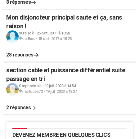
8 réponses
Mon disjoncteur principal saute et ça, sans
raison !
oursjack
-
26 oct. 2011 à 10:28
alilhou
-
15 oct. 2017 à 18:28
28 réponses
section cable et puissance différentiel suite
passage en tri
Stephbricole
-
19 juil. 2023 à 14:54
astuces72
-
19 juil. 2023 à 18:24
2 réponses
DEVENEZ MEMBRE EN QUELQUES CLICS