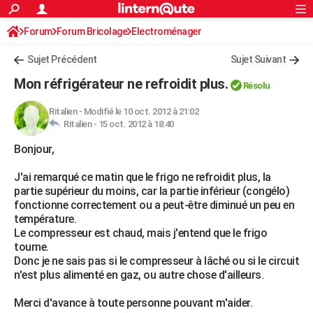
ACTUALITÉS
Forum
Forum Bricolage
Connexion
Electroménager
S'inscrire
Rechercher
Société
Education
Villes
Politique
Faits Divers
Monde
+
SPORT
Sujet Précédent
Sujet Suivant
Football
Cyclisme
Forum
Coupe du monde 2026
Tennis
Rugby
CULTURE
Mon réfrigérateur ne refroidit plus.
Résolu
TNT
Cinéma
Musique
Programme TV
Streaming
Sorties cinéma
+
FINANCE
Ritalien
-
Modifié le 10 oct. 2012 à 21:02
Ritalien -
15 oct. 2012 à 18:40
Impôts
Immobilier
Banque
Crédit
Retraite
Epargne
Risques naturels par ville
Assurance
AUTO
Bonjour,
Réserver un essai
Berlines
Forum auto
Essais
Citadines
SUV
+
HIGH-TECH
J'ai remarqué ce matin que le frigo ne refroidit plus, la
Meilleur smartphone
Ordinateurs
Guide high-tech
Mobiles
Internet
Jeux vidéo
+
BRICOLAGE
partie supérieur du moins, car la partie inférieur (congélo)
fonctionne correctement ou a peut-être diminué un peu en
Aménagement intérieur
Cuisine
Jardinage
+
Forum
Extérieur
Salle de bains
Rangement
WEEK-END
température.
Le compresseur est chaud, mais j'entend que le frigo
Escapades
Expositions
Week-end nature
Guides de France
Patrimoine
Musées
+
LIFESTYLE
tourne.
Donc je ne sais pas si le compresseur à lâché ou si le circuit
Bien-être
Mode
+
Art de vivre
Loisirs
Modes de vie
SANTE
n'est plus alimenté en gaz, ou autre chose d'ailleurs.
Guide de la santé
Médicaments
+
Alimentation
Maladies
Sommeil
VOYAGE
Merci d'avance à toute personne pouvant m'aider.