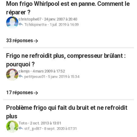
Mon frigo Whirlpool est en panne. Comment le
réparer ?
christophe07
-
24 janv. 2007 à 20:40
Tchikipinette
-
1 juil. 2019 à 16:09
33 réponses
Frigo ne refroidit plus, compresseur brûlant :
pourquoi ?
clemjs
-
4 mars 2009 à 17:52
petitjesus01
-
5 janv. 2019 à 15:34
17 réponses
Problème frigo qui fait du bruit et ne refroidit
plus
Toto
-
2 oct. 2013 à 13:01
stf_jpd87
-
8 sept. 2020 à 07:31