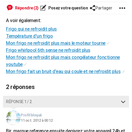
City break
Voyage de noces
Climat
Destinations
Voyage nature
Forum
+
PHOTO
Répondre (2)
Posez votre question
Partager
GUIDES D'ACHAT
A voir également:
Frigo qui ne refroidit plus
BONS PLANS
Température d'un frigo
CARTE DE VOEUX
Mon frigo ne refroidit plus mais le moteur tourne
✓
Frigo whirlpool 6th sense ne refroidit plus
Carte Bonne année
Carte Pâques
Carte de Noël
Carte Saint-Valentin
Carte d'anniversaire
DICTIONNAIRE
Mon frigo ne refroidit plus mais congélateur fonctionne
youtube
✓
Biographies
Expressions
Dictionnaire
Citations
Proverbes
PROGRAMME TV
Mon frigo fait un bruit d'eau qui coule et ne refroidit plus
✓
COPAINS D'AVANT
2 réponses
Se connecter
Collèges
Universités
Service militaire
S'inscrire
Lycées
Primaires
Entreprises
Avis de recherche
AVIS DE DÉCÈS
RÉPONSE 1 / 2
FORUM
Lifestyle
Sport
Television
Cinema
Bricolage
Culture
Auto
Voyage
Profil bloqué
11 oct. 2012 à 00:12
Bjr, marque reference ensuite degivrez votre appareil 24h et