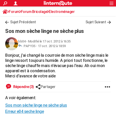
ACTUALITÉS
Forum
Forum Bricolage
Connexion
Electroménager
S'inscrire
Rechercher
Société
Education
Villes
Politique
Faits Divers
Monde
+
SPORT
Sujet Précédent
Sujet Suivant
Football
Cyclisme
Forum
Coupe du monde 2026
Tennis
Rugby
CULTURE
Sos mon sèche linge ne sèche plus
TNT
Cinéma
Musique
Programme TV
Streaming
Sorties cinéma
+
FINANCE
bb04
-
Modifié le 17 oct. 2012 à 16:35
PAPY35 -
17 oct. 2012 à 18:59
Impôts
Immobilier
Banque
Crédit
Retraite
Epargne
Risques naturels par ville
Assurance
AUTO
Bonjour, j'ai changé la courroie de mon sèche linge mais le
Réserver un essai
Berlines
Forum auto
Essais
Citadines
SUV
+
HIGH-TECH
linge ressort toujours humide. A priori tout fonctionne, le
sèche linge chauffe mais n'évacue pas l'eau. Ah oui mon
Meilleur smartphone
Ordinateurs
Guide high-tech
Mobiles
Internet
Jeux vidéo
+
BRICOLAGE
appareil est à condensation.
Merci d'avance de votre aide
Aménagement intérieur
Cuisine
Jardinage
+
Forum
Extérieur
Salle de bains
Rangement
WEEK-END
Répondre (3)
Partager
Escapades
Expositions
Week-end nature
Guides de France
Patrimoine
Musées
+
LIFESTYLE
A voir également:
Bien-être
Mode
+
Art de vivre
Loisirs
Modes de vie
SANTE
Sos mon sèche linge ne sèche plus
Guide de la santé
Médicaments
+
Alimentation
Maladies
Sommeil
Erreur e04 seche linge
VOYAGE