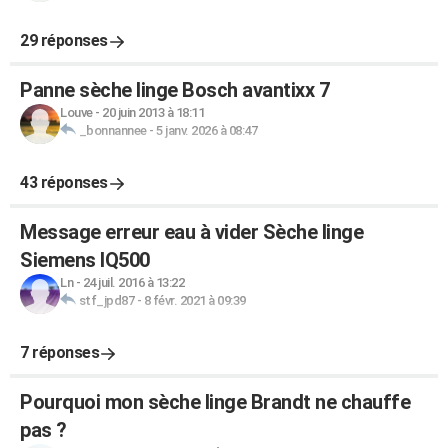
29 réponses
Panne sèche linge Bosch avantixx 7
Louve
-
20 juin 2013 à 18:11
_bonnannee
-
5 janv. 2026 à 08:47
43 réponses
Message erreur eau à vider Sèche linge
Siemens IQ500
Ln
-
24 juil. 2016 à 13:22
stf_jpd87
-
8 févr. 2021 à 09:39
7 réponses
Pourquoi mon sèche linge Brandt ne chauffe
pas ?