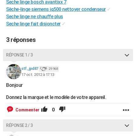
Seche linge bosch avantixx 7
City break
Voyage de noces
Climat
Destinations
Voyage nature
Forum
+
PHOTO
Sèche-linge siemens iq500 nettoyer condenseur
✓
Seche linge ne chauffe plus
GUIDES D'ACHAT
Seche linge fait disjoncter
✓
BONS PLANS
3 réponses
CARTE DE VOEUX
Carte Bonne année
Carte Pâques
Carte de Noël
Carte Saint-Valentin
Carte d'anniversaire
RÉPONSE 1 / 3
DICTIONNAIRE
Biographies
Expressions
Dictionnaire
Citations
Proverbes
stf_jpd87
PROGRAMME TV
29 968
17 oct. 2012 à 17:13
COPAINS D'AVANT
Bonjour
Se connecter
Collèges
Universités
Service militaire
S'inscrire
Lycées
Primaires
Entreprises
Avis de recherche
AVIS DE DÉCÈS
Donnez la marque et le modèle de votre appareil.
FORUM
0
Commenter
Lifestyle
Sport
Television
Cinema
Bricolage
Culture
Auto
Voyage
RÉPONSE 2 / 3