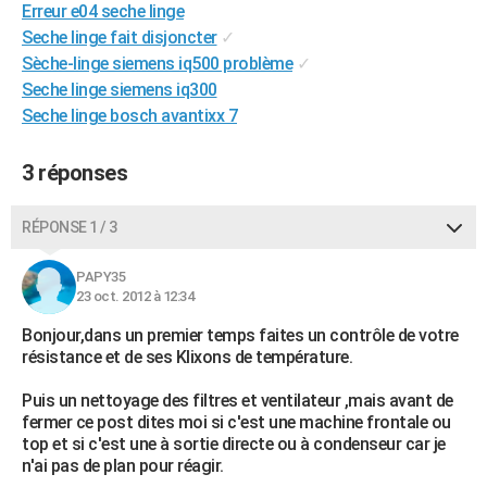
Erreur e04 seche linge
City break
Voyage de noces
Climat
Destinations
Voyage nature
Forum
+
PHOTO
Seche linge fait disjoncter
✓
Sèche-linge siemens iq500 problème
✓
GUIDES D'ACHAT
Seche linge siemens iq300
BONS PLANS
Seche linge bosch avantixx 7
CARTE DE VOEUX
3 réponses
Carte Bonne année
Carte Pâques
Carte de Noël
Carte Saint-Valentin
Carte d'anniversaire
DICTIONNAIRE
RÉPONSE 1 / 3
Biographies
Expressions
Dictionnaire
Citations
Proverbes
PROGRAMME TV
PAPY35
COPAINS D'AVANT
23 oct. 2012 à 12:34
Se connecter
Collèges
Universités
Service militaire
S'inscrire
Lycées
Primaires
Entreprises
Avis de recherche
Bonjour,dans un premier temps faites un contrôle de votre
AVIS DE DÉCÈS
résistance et de ses Klixons de température.
FORUM
Puis un nettoyage des filtres et ventilateur ,mais avant de
Lifestyle
Sport
Television
Cinema
Bricolage
Culture
Auto
Voyage
fermer ce post dites moi si c'est une machine frontale ou
top et si c'est une à sortie directe ou à condenseur car je
n'ai pas de plan pour réagir.