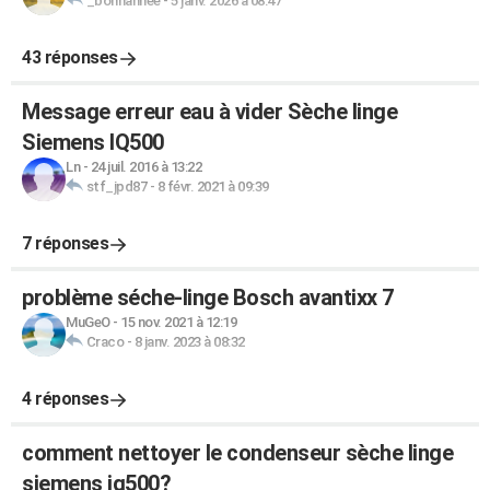
_bonnannee
-
5 janv. 2026 à 08:47
43 réponses
Message erreur eau à vider Sèche linge
Siemens IQ500
Ln
-
24 juil. 2016 à 13:22
stf_jpd87
-
8 févr. 2021 à 09:39
7 réponses
problème séche-linge Bosch avantixx 7
MuGeO
-
15 nov. 2021 à 12:19
Craco
-
8 janv. 2023 à 08:32
4 réponses
comment nettoyer le condenseur sèche linge
siemens iq500?