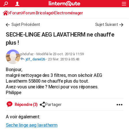
ACTUALITÉS
Forum
Forum Bricolage
Connexion
Electroménager
S'inscrire
Rechercher
Société
Education
Villes
Politique
Faits Divers
Monde
+
SPORT
Sujet Précédent
Sujet Suivant
Football
Cyclisme
Forum
Coupe du monde 2026
Tennis
Rugby
CULTURE
SECHE-LINGE AEG LAVATHERM ne chauffe
TNT
Cinéma
Musique
Programme TV
Streaming
Sorties cinéma
+
plus !
FINANCE
Impôts
Immobilier
Banque
Crédit
Retraite
Epargne
Risques naturels par ville
Assurance
AUTO
phdufaz
-
Modifié le 23 oct. 2012 à 11:59
jdf_daniel26
-
23 févr. 2013 à 05:48
Réserver un essai
Berlines
Forum auto
Essais
Citadines
SUV
+
HIGH-TECH
Bonjour,
malgré nettoyage des 3 filtres, mon sèchoir AEG
Meilleur smartphone
Ordinateurs
Guide high-tech
Mobiles
Internet
Jeux vidéo
+
BRICOLAGE
Lavatherm 55800 ne chauffe plus du tout.
Avez-vous une idée ? Merci pour vos réponses.
Aménagement intérieur
Cuisine
Jardinage
+
Forum
Extérieur
Salle de bains
Rangement
WEEK-END
Philippe
Escapades
Expositions
Week-end nature
Guides de France
Patrimoine
Musées
+
LIFESTYLE
Répondre (3)
Partager
Bien-être
Mode
+
Art de vivre
Loisirs
Modes de vie
SANTE
A voir également:
Guide de la santé
Médicaments
+
Alimentation
Maladies
Sommeil
VOYAGE
Seche linge aeg lavatherm