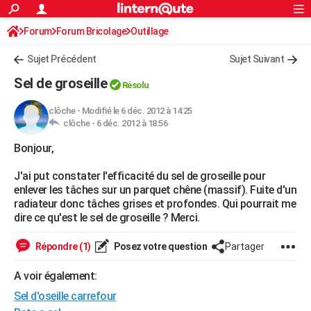
ACTUALITÉS
Forum
Forum Bricolage
Connexion
Outillage
S'inscrire
Rechercher
Société
Education
Villes
Politique
Faits Divers
Monde
+
SPORT
Sujet Précédent
Sujet Suivant
Football
Cyclisme
Forum
Coupe du monde 2026
Tennis
Rugby
CULTURE
Sel de groseille
Résolu
TNT
Cinéma
Musique
Programme TV
Streaming
Sorties cinéma
+
FINANCE
clôche
-
Modifié le 6 déc. 2012 à 14:25
clôche -
6 déc. 2012 à 18:56
Impôts
Immobilier
Banque
Crédit
Retraite
Epargne
Risques naturels par ville
Assurance
AUTO
Bonjour,
Réserver un essai
Berlines
Forum auto
Essais
Citadines
SUV
+
HIGH-TECH
J'ai put constater l'efficacité du sel de groseille pour
Meilleur smartphone
Ordinateurs
Guide high-tech
Mobiles
Internet
Jeux vidéo
+
BRICOLAGE
enlever les tâches sur un parquet chêne (massif). Fuite d'un
radiateur donc tâches grises et profondes. Qui pourrait me
Aménagement intérieur
Cuisine
Jardinage
+
Forum
Extérieur
Salle de bains
Rangement
WEEK-END
dire ce qu'est le sel de groseille ? Merci.
Escapades
Expositions
Week-end nature
Guides de France
Patrimoine
Musées
+
LIFESTYLE
Répondre (1)
Posez votre question
Partager
Bien-être
Mode
+
Art de vivre
Loisirs
Modes de vie
SANTE
A voir également:
Sel d'oseille carrefour
Guide de la santé
Médicaments
+
Alimentation
Maladies
Sommeil
VOYAGE