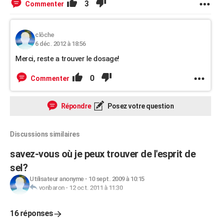
3
Commenter
clôche
6 déc. 2012 à 18:56
Merci, reste a trouver le dosage!
0
Commenter
Répondre
Posez votre question
Discussions similaires
savez-vous où je peux trouver de l'esprit de
sel?
Utilisateur anonyme
-
10 sept. 2009 à 10:15
vonbaron
-
12 oct. 2011 à 11:30
16 réponses