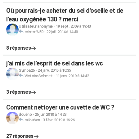
Où pourrais-je acheter du sel d'oseille et de
l'eau oxygénée 130 ? merci
Utilisateur anonyme
-
19 sept. 2009 à 19:43
cristofN59
-
22 juil. 2014 à 14:40
8 réponses
j'ai mis de l'esprit de sel dans les wc
Sympa26
-
24 janv. 2015 à 10:35
VictoireSchmitt
-
11 janv. 2019 à 14:42
3 réponses
Comment nettoyer une cuvette de WC ?
douéno
-
26 juin 2010 à 14:28
milouben
-
3 févr. 2019 à 16:26
27 réponses