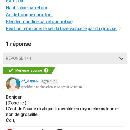
Pate a sel
City break
Voyage de noces
Climat
Destinations
Voyage nature
Forum
+
PHOTO
Naphtaline carrefour
Acide borique carrefour
GUIDES D'ACHAT
Blender mandine carrefour notice
Peut on remplacer le sel du lave-vaisselle par du gros sel
✓
BONS PLANS
CARTE DE VOEUX
1 réponse
Carte Bonne année
Carte Pâques
Carte de Noël
Carte Saint-Valentin
Carte d'anniversaire
DICTIONNAIRE
RÉPONSE 1 / 1
Biographies
Expressions
Dictionnaire
Citations
Proverbes
PROGRAMME TV
Meilleure réponse
COPAINS D'AVANT
jdf_daniel26
1 813
Modifié par daniel26 le 6/12/2012 16:34
Se connecter
Collèges
Universités
Service militaire
S'inscrire
Lycées
Primaires
Entreprises
Avis de recherche
AVIS DE DÉCÈS
Bonjour,
FORUM
(D'oseille )
C'est de l'acide oxalique trouvable en rayon ébénisterie et
Lifestyle
Sport
Television
Cinema
Bricolage
Culture
Auto
Voyage
non de groseille.
Cdlt,