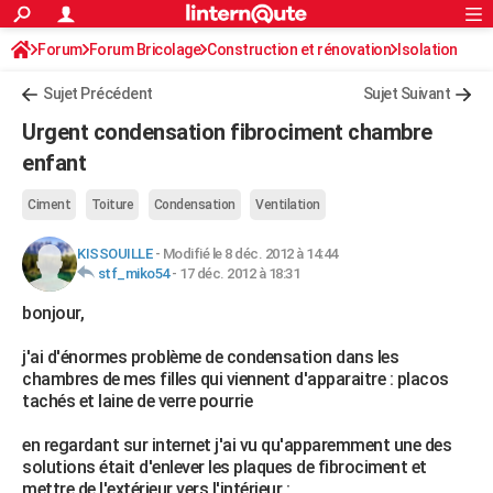
ACTUALITÉS
Forum
Forum Bricolage
Connexion
Construction et rénovation
S'inscrire
Isolation
Rechercher
Société
Education
Villes
Politique
Faits Divers
Monde
+
SPORT
Sujet Précédent
Sujet Suivant
Football
Cyclisme
Forum
Coupe du monde 2026
Tennis
Rugby
CULTURE
Urgent condensation fibrociment chambre
TNT
Cinéma
Musique
Programme TV
Streaming
Sorties cinéma
+
enfant
FINANCE
Impôts
Immobilier
Banque
Crédit
Retraite
Epargne
Risques naturels par ville
Assurance
AUTO
Ciment
Toiture
Condensation
Ventilation
Réserver un essai
Berlines
Forum auto
Essais
Citadines
SUV
+
HIGH-TECH
KISSOUILLE
-
Modifié le 8 déc. 2012 à 14:44
stf_miko54
-
17 déc. 2012 à 18:31
Meilleur smartphone
Ordinateurs
Guide high-tech
Mobiles
Internet
Jeux vidéo
+
BRICOLAGE
bonjour,
Aménagement intérieur
Cuisine
Jardinage
+
Forum
Extérieur
Salle de bains
Rangement
WEEK-END
j'ai d'énormes problème de condensation dans les
chambres de mes filles qui viennent d'apparaitre : placos
Escapades
Expositions
Week-end nature
Guides de France
Patrimoine
Musées
+
LIFESTYLE
tachés et laine de verre pourrie
Bien-être
Mode
+
Art de vivre
Loisirs
Modes de vie
SANTE
en regardant sur internet j'ai vu qu'apparemment une des
solutions était d'enlever les plaques de fibrociment et
Guide de la santé
Médicaments
+
Alimentation
Maladies
Sommeil
VOYAGE
mettre de l'extérieur vers l'intérieur :