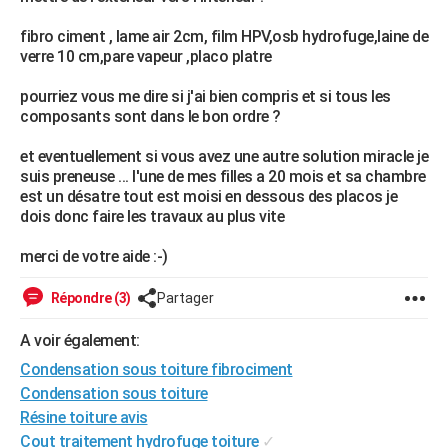
City break
Voyage de noces
Climat
Destinations
Voyage nature
Forum
+
PHOTO
fibro ciment , lame air 2cm, film HPV,osb hydrofuge,laine de
verre 10 cm,pare vapeur ,placo platre
GUIDES D'ACHAT
pourriez vous me dire si j'ai bien compris et si tous les
BONS PLANS
composants sont dans le bon ordre ?
CARTE DE VOEUX
et eventuellement si vous avez une autre solution miracle je
suis preneuse ... l'une de mes filles a 20 mois et sa chambre
Carte Bonne année
Carte Pâques
Carte de Noël
Carte Saint-Valentin
Carte d'anniversaire
DICTIONNAIRE
est un désatre tout est moisi en dessous des placos je
dois donc faire les travaux au plus vite
Biographies
Expressions
Dictionnaire
Citations
Proverbes
PROGRAMME TV
merci de votre aide :-)
COPAINS D'AVANT
Répondre (3)
Partager
Se connecter
Collèges
Universités
Service militaire
S'inscrire
Lycées
Primaires
Entreprises
Avis de recherche
AVIS DE DÉCÈS
A voir également:
FORUM
Condensation sous toiture fibrociment
Lifestyle
Sport
Television
Cinema
Bricolage
Culture
Auto
Voyage
Condensation sous toiture
Résine toiture avis
Cout traitement hydrofuge toiture
✓