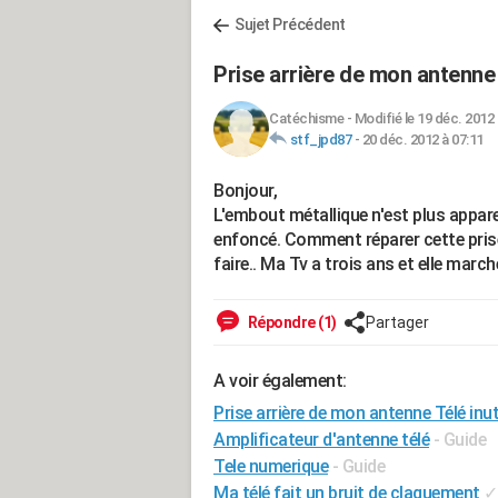
Sujet Précédent
Prise arrière de mon antenne T
Catéchisme
-
Modifié le 19 déc. 2012 
stf_jpd87
-
20 déc. 2012 à 07:11
Bonjour,
L'embout métallique n'est plus apparent
enfoncé. Comment réparer cette prise
faire.. Ma Tv a trois ans et elle march
Répondre (1)
Partager
A voir également:
Prise arrière de mon antenne Télé inut
Amplificateur d'antenne télé
- Guide
Tele numerique
- Guide
Ma télé fait un bruit de claquement
✓