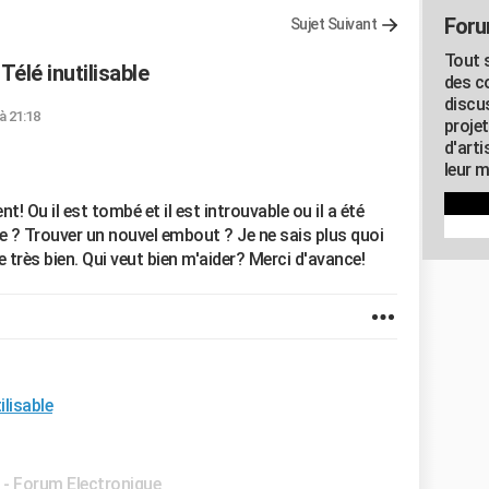
Foru
Sujet Suivant
Tout s
élé inutilisable
des c
discu
à 21:18
proje
d'art
leur m
! Ou il est tombé et il est introuvable ou il a été
 ? Trouver un nouvel embout ? Je ne sais plus quoi
e très bien. Qui veut bien m'aider? Merci d'avance!
ilisable
-
Forum Electronique