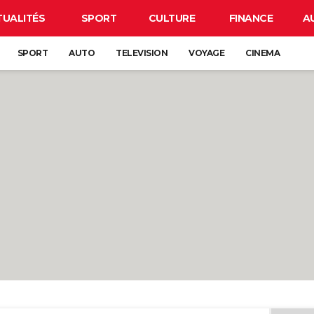
TUALITÉS
SPORT
CULTURE
FINANCE
A
SPORT
AUTO
TELEVISION
VOYAGE
CINEMA