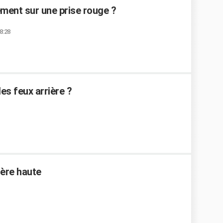
ent sur une prise rouge ?
8:28
les feux arrière ?
ière haute