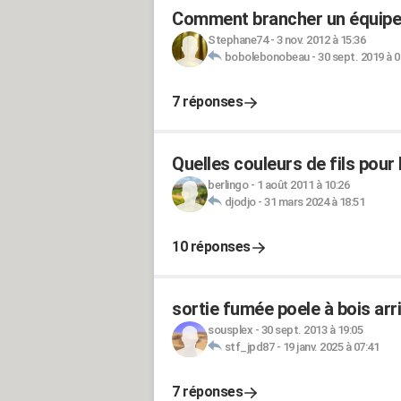
Comment brancher un équipem
Stephane74
-
3 nov. 2012 à 15:36
bobolebonobeau
-
30 sept. 2019 à 0
7 réponses
Quelles couleurs de fils pour 
berlingo
-
1 août 2011 à 10:26
djodjo
-
31 mars 2024 à 18:51
10 réponses
sortie fumée poele à bois arr
sousplex
-
30 sept. 2013 à 19:05
stf_jpd87
-
19 janv. 2025 à 07:41
7 réponses