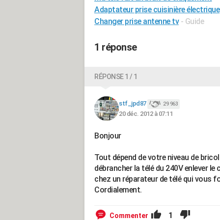
Adaptateur prise cuisinière électrique
Changer prise antenne tv
- Guide
1 réponse
RÉPONSE 1 / 1
stf_jpd87
29 963
20 déc. 2012 à 07:11
Bonjour
Tout dépend de votre niveau de bricolag
débrancher la télé du 240V enlever le c
chez un réparateur de télé qui vous f
Cordialement.
1
Commenter