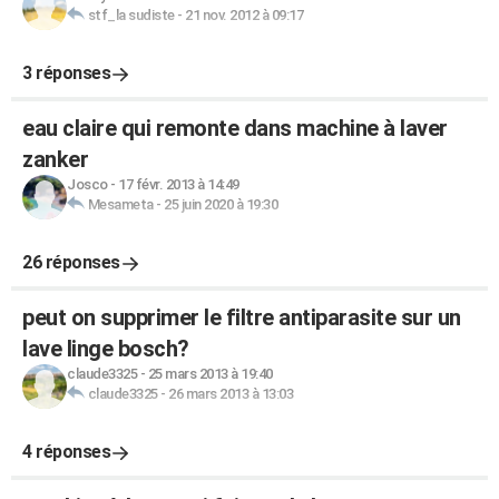
stf_la sudiste
-
21 nov. 2012 à 09:17
3 réponses
eau claire qui remonte dans machine à laver
zanker
Josco
-
17 févr. 2013 à 14:49
Mesameta
-
25 juin 2020 à 19:30
26 réponses
peut on supprimer le filtre antiparasite sur un
lave linge bosch?
claude3325
-
25 mars 2013 à 19:40
claude3325
-
26 mars 2013 à 13:03
4 réponses