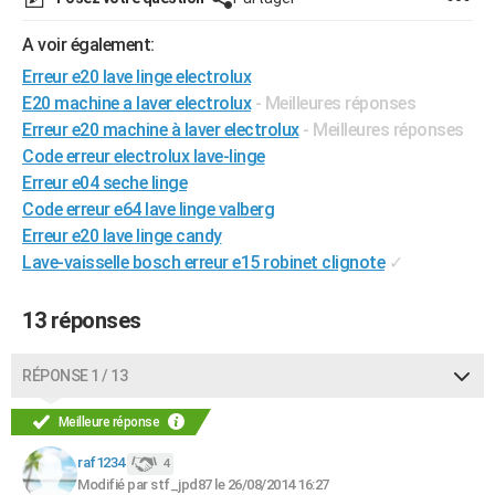
City break
Voyage de noces
Climat
Destinations
Voyage nature
Forum
+
PHOTO
A voir également:
GUIDES D'ACHAT
Erreur e20 lave linge electrolux
E20 machine a laver electrolux
- Meilleures réponses
BONS PLANS
Erreur e20 machine à laver electrolux
- Meilleures réponses
Code erreur electrolux lave-linge
CARTE DE VOEUX
Erreur e04 seche linge
Carte Bonne année
Carte Pâques
Carte de Noël
Carte Saint-Valentin
Carte d'anniversaire
DICTIONNAIRE
Code erreur e64 lave linge valberg
Erreur e20 lave linge candy
Biographies
Expressions
Dictionnaire
Citations
Proverbes
PROGRAMME TV
Lave-vaisselle bosch erreur e15 robinet clignote
✓
COPAINS D'AVANT
13 réponses
Se connecter
Collèges
Universités
Service militaire
S'inscrire
Lycées
Primaires
Entreprises
Avis de recherche
AVIS DE DÉCÈS
RÉPONSE 1 / 13
FORUM
Meilleure réponse
Lifestyle
Sport
Television
Cinema
Bricolage
Culture
Auto
Voyage
raf1234
4
Modifié par stf_jpd87 le 26/08/2014 16:27