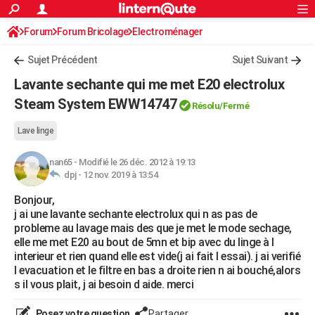
ACTUALITÉS
Forum
Forum Bricolage
Connexion
Electroménager
S'inscrire
Rechercher
Société
Education
Villes
Politique
Faits Divers
Monde
+
SPORT
Sujet Précédent
Sujet Suivant
Football
Cyclisme
Forum
Coupe du monde 2026
Tennis
Rugby
CULTURE
Lavante sechante qui me met E20 electrolux
TNT
Cinéma
Musique
Programme TV
Streaming
Sorties cinéma
+
Steam System EWW14747
FINANCE
Résolu/Fermé
Impôts
Immobilier
Banque
Crédit
Retraite
Epargne
Risques naturels par ville
Assurance
AUTO
Lave linge
Réserver un essai
Berlines
Forum auto
Essais
Citadines
SUV
+
HIGH-TECH
nan65
-
Modifié le 26 déc. 2012 à 19:13
dpj -
12 nov. 2019 à 13:54
Meilleur smartphone
Ordinateurs
Guide high-tech
Mobiles
Internet
Jeux vidéo
+
BRICOLAGE
Bonjour,
j ai une lavante sechante electrolux qui n as pas de
Aménagement intérieur
Cuisine
Jardinage
+
Forum
Extérieur
Salle de bains
Rangement
WEEK-END
probleme au lavage mais des que je met le mode sechage,
elle me met E20 au bout de 5mn et bip avec du linge à l
Escapades
Expositions
Week-end nature
Guides de France
Patrimoine
Musées
+
LIFESTYLE
interieur et rien quand elle est vide(j ai fait l essai). j ai verifié
l evacuation et le filtre en bas a droite rien n ai bouché,alors
Bien-être
Mode
+
Art de vivre
Loisirs
Modes de vie
SANTE
s il vous plait, j ai besoin d aide. merci
Guide de la santé
Médicaments
+
Alimentation
Maladies
Sommeil
VOYAGE
Posez votre question
Partager