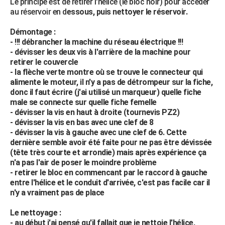
Le principe est de retirer l'hélice (le bloc noir) pour accéder
au réservoir en d
essous, puis nettoyer le réservoir.
Démontage :
- !!! débrancher la machine du réseau électrique !!!
- dévisser les deux vis à l'arrière de la machine pour
retirer le couvercle
- la flèche verte montre où se trouve le connecteur qui
alimente le moteur, il n'y a pas de détrompeur sur la fiche,
donc il faut écrire (j'ai utilisé un marqueur) quelle fiche
male se connecte sur quelle fiche femelle
- dévisser la vis en haut à droite (tournevis PZ2)
- dévisser la vis en bas avec une clef de 8
- dévisser la vis à gauche avec une clef de 6. Cette
dernière semble avoir été faite pour ne pas être dévissée
(tête très courte et arrondie) mais après expérience ça
n'a pas l'air de poser le moindre problème
- retirer le bloc en commencant par le raccord à gauche
entre l'hélice et le conduit d'arrivée, c'est pas facile car il
n'y a vraiment pas de place
Le nettoyage :
- au début j'ai pensé qu'il fallait que je nettoie l'hélice,