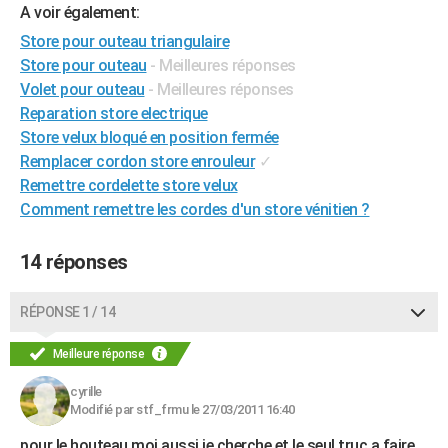
A voir également:
City break
Voyage de noces
Climat
Destinations
Voyage nature
Forum
+
PHOTO
Store pour outeau triangulaire
Store pour outeau
- Meilleures réponses
GUIDES D'ACHAT
Volet pour outeau
- Meilleures réponses
BONS PLANS
Reparation store electrique
Store velux bloqué en position fermée
CARTE DE VOEUX
Remplacer cordon store enrouleur
✓
Carte Bonne année
Carte Pâques
Carte de Noël
Carte Saint-Valentin
Carte d'anniversaire
Remettre cordelette store velux
DICTIONNAIRE
Comment remettre les cordes d'un store vénitien ?
Biographies
Expressions
Dictionnaire
Citations
Proverbes
PROGRAMME TV
14 réponses
COPAINS D'AVANT
Se connecter
Collèges
Universités
Service militaire
S'inscrire
Lycées
Primaires
Entreprises
Avis de recherche
AVIS DE DÉCÈS
RÉPONSE 1 / 14
FORUM
Meilleure réponse
Lifestyle
Sport
Television
Cinema
Bricolage
Culture
Auto
Voyage
cyrille
Modifié par stf_frmu le 27/03/2011 16:40
pour le houteau moi aussi je cherche et le seul truc a faire