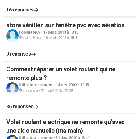
16 réponses
store vénitien sur fenêtre pvc avec aération
flopinette69
-
17 sept. 2013 à 18:13
stf_frmu
-
18 sept. 2013 à 15:41
9 réponses
Comment réparer un volet roulant qui ne
remonte plus ?
Utilisateur anonyme
-
14 janv. 2009 à 10:15
unbrico
-
11 mai 2020 à 11:02
36 réponses
Volet roulant electrique ne remonte qu'avec
une aide manuelle (ma main)
Utilisateur anonyme
-
31 déc. 2010 à 18:41