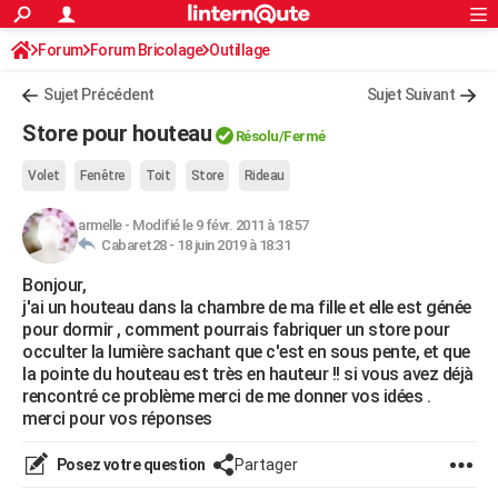
ACTUALITÉS
Forum
Forum Bricolage
Connexion
Outillage
S'inscrire
Rechercher
Société
Education
Villes
Politique
Faits Divers
Monde
+
SPORT
Sujet Précédent
Sujet Suivant
Football
Cyclisme
Forum
Coupe du monde 2026
Tennis
Rugby
CULTURE
Store pour houteau
Résolu/Fermé
TNT
Cinéma
Musique
Programme TV
Streaming
Sorties cinéma
+
FINANCE
Volet
Fenêtre
Toit
Store
Rideau
Impôts
Immobilier
Banque
Crédit
Retraite
Epargne
Risques naturels par ville
Assurance
AUTO
armelle
-
Modifié le 9 févr. 2011 à 18:57
Cabaret28 -
18 juin 2019 à 18:31
Réserver un essai
Berlines
Forum auto
Essais
Citadines
SUV
+
HIGH-TECH
Bonjour,
Meilleur smartphone
Ordinateurs
Guide high-tech
Mobiles
Internet
Jeux vidéo
+
BRICOLAGE
j'ai un houteau dans la chambre de ma fille et elle est génée
pour dormir , comment pourrais fabriquer un store pour
Aménagement intérieur
Cuisine
Jardinage
+
Forum
Extérieur
Salle de bains
Rangement
WEEK-END
occulter la lumière sachant que c'est en sous pente, et que
la pointe du houteau est très en hauteur !! si vous avez déjà
Escapades
Expositions
Week-end nature
Guides de France
Patrimoine
Musées
+
LIFESTYLE
rencontré ce problème merci de me donner vos idées .
merci pour vos réponses
Bien-être
Mode
+
Art de vivre
Loisirs
Modes de vie
SANTE
Posez votre question
Partager
Guide de la santé
Médicaments
+
Alimentation
Maladies
Sommeil
VOYAGE