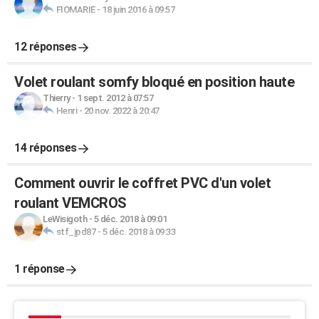
FIOMARIE
-
18 juin 2016 à 09:57
12 réponses
Volet roulant somfy bloqué en position haute
Thierry
-
1 sept. 2012 à 07:57
Henri
-
20 nov. 2022 à 20:47
14 réponses
Comment ouvrir le coffret PVC d'un volet
roulant VEMCROS
LeWisigoth
-
5 déc. 2018 à 09:01
stf_jpd87
-
5 déc. 2018 à 09:33
1 réponse