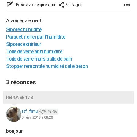
Posez votre question
Partager
City break
Voyage de noces
Climat
Destinations
Voyage nature
Forum
+
PHOTO
GUIDES D'ACHAT
A voir également:
Siporex humidité
BONS PLANS
Parquet noirci par l'humidité
Siporex extérieur
CARTE DE VOEUX
Toile de verre anti humidité
Carte Bonne année
Carte Pâques
Carte de Noël
Carte Saint-Valentin
Carte d'anniversaire
DICTIONNAIRE
Toile de verre murs salle de bain
Stopper remontée humidité dalle béton
Biographies
Expressions
Dictionnaire
Citations
Proverbes
PROGRAMME TV
3 réponses
COPAINS D'AVANT
Se connecter
Collèges
Universités
Service militaire
S'inscrire
Lycées
Primaires
Entreprises
Avis de recherche
AVIS DE DÉCÈS
RÉPONSE 1 / 3
FORUM
stf_frmu
12 455
Lifestyle
Sport
Television
Cinema
Bricolage
Culture
Auto
Voyage
5 févr. 2013 à 08:20
bonjour