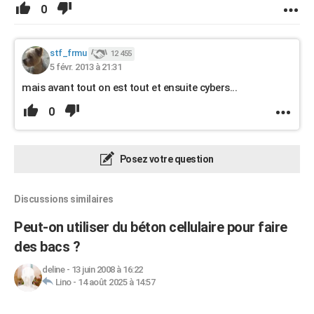
0
stf_frmu
12 455
5 févr. 2013 à 21:31
mais avant tout on est tout et ensuite cybers...
0
Posez votre question
Discussions similaires
Peut-on utiliser du béton cellulaire pour faire
des bacs ?
deline
-
13 juin 2008 à 16:22
Lino
-
14 août 2025 à 14:57