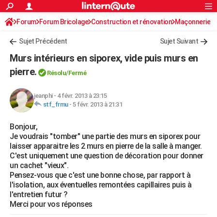
ACTUALITÉS
Forum
Forum Bricolage
Connexion
Construction et rénovation
S'inscrire
Maçonnerie
Rechercher
Société
Education
Villes
Politique
Faits Divers
Monde
+
SPORT
Sujet Précédent
Sujet Suivant
Football
Cyclisme
Forum
Coupe du monde 2026
Tennis
Rugby
CULTURE
Murs intérieurs en siporex, vide puis murs en
TNT
Cinéma
Musique
Programme TV
Streaming
Sorties cinéma
+
pierre.
FINANCE
Résolu
/Fermé
Impôts
Immobilier
Banque
Crédit
Retraite
Epargne
Risques naturels par ville
Assurance
AUTO
jeanphi
-
4 févr. 2013 à 23:15
stf_frmu
-
5 févr. 2013 à 21:31
Réserver un essai
Berlines
Forum auto
Essais
Citadines
SUV
+
HIGH-TECH
Bonjour,
Meilleur smartphone
Ordinateurs
Guide high-tech
Mobiles
Internet
Jeux vidéo
+
BRICOLAGE
Je voudrais "tomber" une partie des murs en siporex pour
laisser apparaitre les 2 murs en pierre de la salle à manger.
Aménagement intérieur
Cuisine
Jardinage
+
Forum
Extérieur
Salle de bains
Rangement
WEEK-END
C'est uniquement une question de décoration pour donner
un cachet "vieux".
Escapades
Expositions
Week-end nature
Guides de France
Patrimoine
Musées
+
LIFESTYLE
Pensez-vous que c'est une bonne chose, par rapport à
l'isolation, aux éventuelles remontées capillaires puis à
Bien-être
Mode
+
Art de vivre
Loisirs
Modes de vie
SANTE
l'entretien futur ?
Merci pour vos réponses
Guide de la santé
Médicaments
+
Alimentation
Maladies
Sommeil
VOYAGE