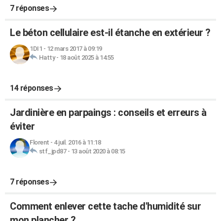
7 réponses
Le béton cellulaire est-il étanche en extérieur ?
1DI1
-
12 mars 2017 à 09:19
Hatty
-
18 août 2025 à 14:55
14 réponses
Jardinière en parpaings : conseils et erreurs à
éviter
Florent
-
4 juil. 2016 à 11:18
stf_jpd87
-
13 août 2020 à 08:15
7 réponses
Comment enlever cette tache d'humidité sur
mon plancher ?