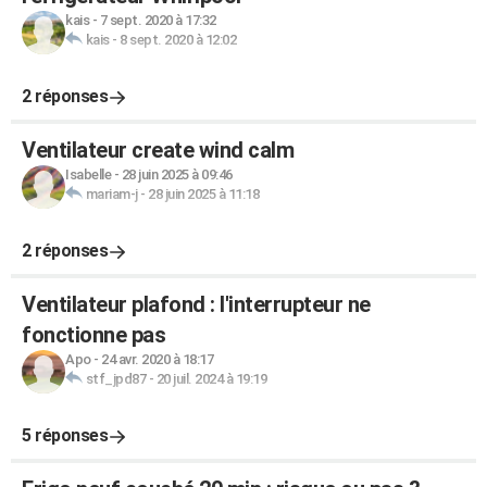
kais
-
7 sept. 2020 à 17:32
kais
-
8 sept. 2020 à 12:02
2 réponses
Ventilateur create wind calm
Isabelle
-
28 juin 2025 à 09:46
mariam-j
-
28 juin 2025 à 11:18
2 réponses
Ventilateur plafond : l'interrupteur ne
fonctionne pas
Apo
-
24 avr. 2020 à 18:17
stf_jpd87
-
20 juil. 2024 à 19:19
5 réponses