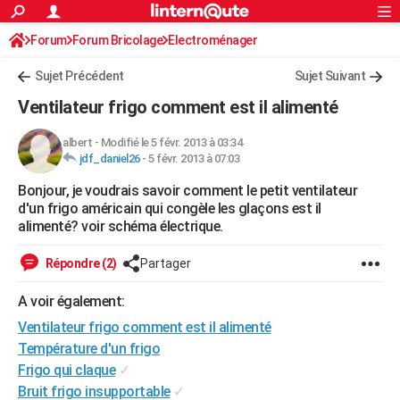
ACTUALITÉS
Forum
Forum Bricolage
Connexion
Electroménager
S'inscrire
Rechercher
Société
Education
Villes
Politique
Faits Divers
Monde
+
SPORT
Sujet Précédent
Sujet Suivant
Football
Cyclisme
Forum
Coupe du monde 2026
Tennis
Rugby
CULTURE
Ventilateur frigo comment est il alimenté
TNT
Cinéma
Musique
Programme TV
Streaming
Sorties cinéma
+
FINANCE
albert
-
Modifié le 5 févr. 2013 à 03:34
jdf_daniel26
-
5 févr. 2013 à 07:03
Impôts
Immobilier
Banque
Crédit
Retraite
Epargne
Risques naturels par ville
Assurance
AUTO
Bonjour, je voudrais savoir comment le petit ventilateur
Réserver un essai
Berlines
Forum auto
Essais
Citadines
SUV
+
HIGH-TECH
d'un frigo américain qui congèle les glaçons est il
alimenté? voir schéma électrique.
Meilleur smartphone
Ordinateurs
Guide high-tech
Mobiles
Internet
Jeux vidéo
+
BRICOLAGE
Répondre (2)
Partager
Aménagement intérieur
Cuisine
Jardinage
+
Forum
Extérieur
Salle de bains
Rangement
WEEK-END
A voir également:
Escapades
Expositions
Week-end nature
Guides de France
Patrimoine
Musées
+
LIFESTYLE
Ventilateur frigo comment est il alimenté
Bien-être
Mode
+
Art de vivre
Loisirs
Modes de vie
Température d'un frigo
SANTE
Frigo qui claque
✓
Guide de la santé
Médicaments
+
Alimentation
Maladies
Sommeil
VOYAGE
Bruit frigo insupportable
✓