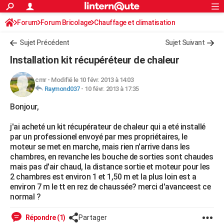
ACTUALITÉS
Forum
Forum Bricolage
Connexion
Chauffage et climatisation
S'inscrire
Rechercher
Société
Education
Villes
Politique
Faits Divers
Monde
+
SPORT
Sujet Précédent
Sujet Suivant
Football
Cyclisme
Forum
Coupe du monde 2026
Tennis
Rugby
CULTURE
Installation kit récupéréteur de chaleur
TNT
Cinéma
Musique
Programme TV
Streaming
Sorties cinéma
+
FINANCE
cmr
-
Modifié le 10 févr. 2013 à 14:03
Raymond037
-
10 févr. 2013 à 17:35
Impôts
Immobilier
Banque
Crédit
Retraite
Epargne
Risques naturels par ville
Assurance
AUTO
Bonjour,
Réserver un essai
Berlines
Forum auto
Essais
Citadines
SUV
+
HIGH-TECH
j'ai acheté un kit récupérateur de chaleur qui a eté installé
Meilleur smartphone
Ordinateurs
Guide high-tech
Mobiles
Internet
Jeux vidéo
+
BRICOLAGE
par un professionel envoyé par mes propriétaires, le
moteur se met en marche, mais rien n'arrive dans les
Aménagement intérieur
Cuisine
Jardinage
+
Forum
Extérieur
Salle de bains
Rangement
WEEK-END
chambres, en revanche les bouche de sorties sont chaudes
mais pas d'air chaud, la distance sortie et moteur pour les
Escapades
Expositions
Week-end nature
Guides de France
Patrimoine
Musées
+
LIFESTYLE
2 chambres est environ 1 et 1,50 m et la plus loin est a
environ 7 m le tt en rez de chaussée? merci d'avanceest ce
Bien-être
Mode
+
Art de vivre
Loisirs
Modes de vie
SANTE
normal ?
Guide de la santé
Médicaments
+
Alimentation
Maladies
Sommeil
VOYAGE
Répondre (1)
Partager