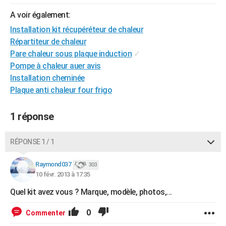
City break
Voyage de noces
Climat
Destinations
Voyage nature
Forum
+
PHOTO
A voir également:
Installation kit récupéréteur de chaleur
GUIDES D'ACHAT
Répartiteur de chaleur
BONS PLANS
Pare chaleur sous plaque induction
✓
Pompe à chaleur auer avis
CARTE DE VOEUX
Installation cheminée
Plaque anti chaleur four frigo
Carte Bonne année
Carte Pâques
Carte de Noël
Carte Saint-Valentin
Carte d'anniversaire
DICTIONNAIRE
Biographies
Expressions
Dictionnaire
Citations
Proverbes
PROGRAMME TV
1 réponse
COPAINS D'AVANT
RÉPONSE 1 / 1
Se connecter
Collèges
Universités
Service militaire
S'inscrire
Lycées
Primaires
Entreprises
Avis de recherche
AVIS DE DÉCÈS
Raymond037
303
10 févr. 2013 à 17:35
FORUM
Quel kit avez vous ? Marque, modèle, photos,...
Lifestyle
Sport
Television
Cinema
Bricolage
Culture
Auto
Voyage
0
Commenter