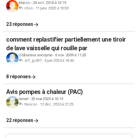
Marco
-
28 oct. 2018 à 13:19
riton
-
11 janv. 2025 à 10:00
23 réponses
comment replastifier partiellement une tiroir
de lave vaisselle qui rouille par
Utilisateur anonyme
-
6 nov. 2009 à 11:20
stf_jpd87
-
6 juin 2024 à 18:46
8 réponses
Avis pompes à chaleur (PAC)
Ienvel
-
25 mai 2020 à 16:19
Nuscor
-
12 déc. 2024 à 21:25
22 réponses