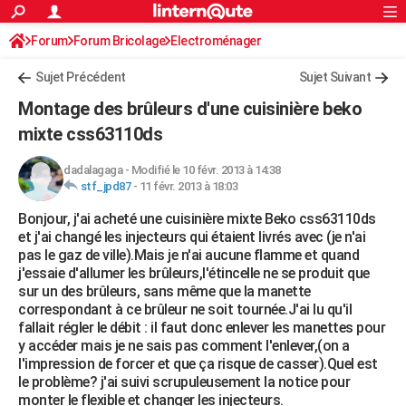
ACTUALITÉS
Forum
Forum Bricolage
Connexion
Electroménager
S'inscrire
Rechercher
Société
Education
Villes
Politique
Faits Divers
Monde
+
SPORT
Sujet Précédent
Sujet Suivant
Football
Cyclisme
Forum
Coupe du monde 2026
Tennis
Rugby
CULTURE
Montage des brûleurs d'une cuisinière beko
TNT
Cinéma
Musique
Programme TV
Streaming
Sorties cinéma
+
mixte css63110ds
FINANCE
Impôts
Immobilier
Banque
Crédit
Retraite
Epargne
Risques naturels par ville
Assurance
AUTO
dadalagaga
-
Modifié le 10 févr. 2013 à 14:38
stf_jpd87
-
11 févr. 2013 à 18:03
Réserver un essai
Berlines
Forum auto
Essais
Citadines
SUV
+
HIGH-TECH
Bonjour, j'ai acheté une cuisinière mixte Beko css63110ds
et j'ai changé les injecteurs qui étaient livrés avec (je n'ai
Meilleur smartphone
Ordinateurs
Guide high-tech
Mobiles
Internet
Jeux vidéo
+
BRICOLAGE
pas le gaz de ville).Mais je n'ai aucune flamme et quand
j'essaie d'allumer les brûleurs,l'étincelle ne se produit que
Aménagement intérieur
Cuisine
Jardinage
+
Forum
Extérieur
Salle de bains
Rangement
WEEK-END
sur un des brûleurs, sans même que la manette
correspondant à ce brûleur ne soit tournée.J'ai lu qu'il
Escapades
Expositions
Week-end nature
Guides de France
Patrimoine
Musées
+
LIFESTYLE
fallait régler le débit : il faut donc enlever les manettes pour
y accéder mais je ne sais pas comment l'enlever,(on a
Bien-être
Mode
+
Art de vivre
Loisirs
Modes de vie
SANTE
l'impression de forcer et que ça risque de casser).Quel est
le problème? j'ai suivi scrupuleusement la notice pour
Guide de la santé
Médicaments
+
Alimentation
Maladies
Sommeil
VOYAGE
monter le flexible et changer les injecteurs.