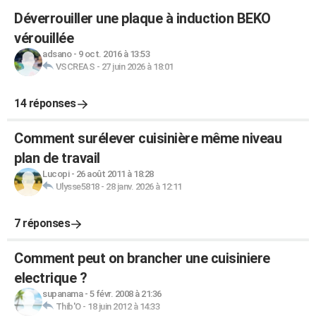
Déverrouiller une plaque à induction BEKO
vérouillée
adsano
-
9 oct. 2016 à 13:53
VSCREAS
-
27 juin 2026 à 18:01
14 réponses
Comment surélever cuisinière même niveau
plan de travail
Lucopi
-
26 août 2011 à 18:28
Ulysse5818
-
28 janv. 2026 à 12:11
7 réponses
Comment peut on brancher une cuisiniere
electrique ?
supanama
-
5 févr. 2008 à 21:36
Thib'O
-
18 juin 2012 à 14:33