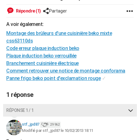
City break
Voyage de noces
Climat
Destinations
Voyage nature
Forum
+
PHOTO
Répondre (1)
Partager
GUIDES D'ACHAT
A voir également:
BONS PLANS
Montage des brûleurs d'une cuisinière beko mixte
css63110ds
CARTE DE VOEUX
Code erreur plaque induction beko
Plaque induction beko verrouillée
Carte Bonne année
Carte Pâques
Carte de Noël
Carte Saint-Valentin
Carte d'anniversaire
DICTIONNAIRE
Branchement cuisinière électrique
Biographies
Expressions
Dictionnaire
Citations
Proverbes
Comment retrouver une notice de montage conforama
PROGRAMME TV
Panne frigo beko point d'exclamation rouge
✓
COPAINS D'AVANT
1 réponse
Se connecter
Collèges
Universités
Service militaire
S'inscrire
Lycées
Primaires
Entreprises
Avis de recherche
AVIS DE DÉCÈS
FORUM
RÉPONSE 1 / 1
Lifestyle
Sport
Television
Cinema
Bricolage
Culture
Auto
Voyage
stf_jpd87
29 962
Modifié par stf_jpd87 le 10/02/2013 18:11