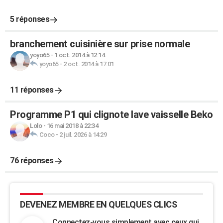
5 réponses
branchement cuisinière sur prise normale
yoyo65
-
1 oct. 2014 à 12:14
yoyo65
-
2 oct. 2014 à 17:01
11 réponses
Programme P1 qui clignote lave vaisselle Beko
Lolo
-
16 mai 2018 à 22:34
Coco
-
2 juil. 2026 à 14:29
76 réponses
DEVENEZ MEMBRE EN QUELQUES CLICS
Connectez-vous simplement avec ceux qui