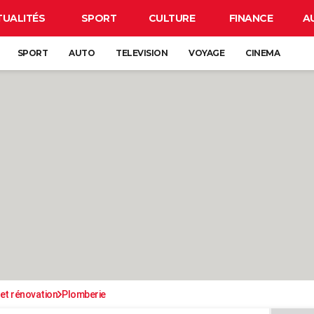
TUALITÉS
SPORT
CULTURE
FINANCE
A
SPORT
AUTO
TELEVISION
VOYAGE
CINEMA
et rénovation
Plomberie