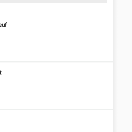
euf
t