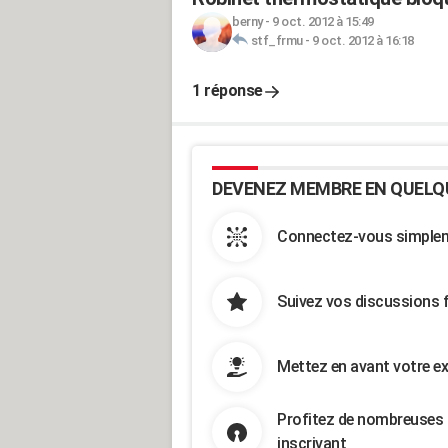
berny
-
9 oct. 2012 à 15:49
stf_frmu
-
9 oct. 2012 à 16:18
1 réponse
DEVENEZ MEMBRE EN QUELQ
Connectez-vous simpleme
Suivez vos discussions 
Mettez en avant votre ex
Profitez de nombreuses 
inscrivant