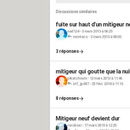
Discussions similaires
fuite sur haut d'un mitigeur n
nad124
-
3 mars 2013 à 06:25
montaco
-
3 mars 2013 à 08:00
3 réponses
mitigeur qui goutte que la nui
pikatchoum
-
12 mars 2013 à 11:46
stf_jpd87
-
25 févr. 2018 à 11:15
8 réponses
Mitigeur neuf devient dur
roroboxi
-
17 mars 2013 à 12:25