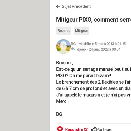
Sujet Précédent
Mitigeur PIXO, comment serrer
Robinet
Mitigeur
BG
-
Modifié le 5 mars 2013 à 21:15
djeep -
24 janv. 2022 à 00:54
Bonjour,
Est-ce qu'un serrage manuel peut suffi
PIXO? Ca me paraît bizarre!
Le branchement des 2 flexibles se fait à
de 6 à 7 cm de profond et avec un dia
J'ai appelé le magasin et je n'ai pas v
Merci.
BG
Répondre (3)
Partager