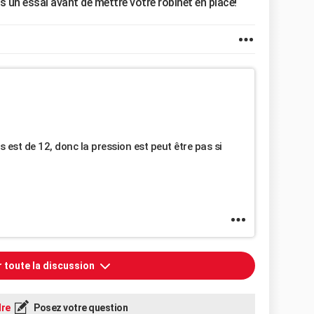
es un essai avant de mettre votre robinet en place!
es est de 12, donc la pression est peut être pas si
r toute la discussion
re
Posez votre question