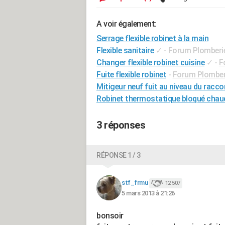
A voir également:
Serrage flexible robinet à la main
Flexible sanitaire
✓
-
Forum Plomberi
Changer flexible robinet cuisine
✓
-
F
Fuite flexible robinet
-
Forum Plomber
Mitigeur neuf fuit au niveau du raccor
Robinet thermostatique bloqué chau
3 réponses
RÉPONSE 1 / 3
stf_frmu
12 507
5 mars 2013 à 21:26
bonsoir