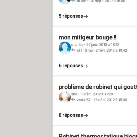
aftam
-
20 sept. 2017 à 15:08
5 réponses
mon mitigeur bouge !!
charles
-
27 janv. 2013 à 18:32
stf_frmu
-
2 févr. 2013 à 19:42
6 réponses
problème de robinet qui gout
sisi
-
13 déc. 2012 à 17:29
zanilo52
-
16 déc. 2012 à 15:00
8 réponses
Robinet thermostatique bloq