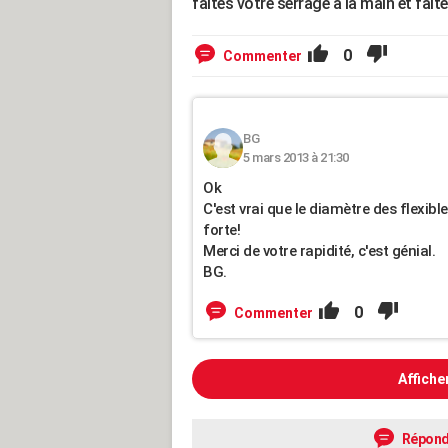
faites votre serrage a la main et fait
0
Commenter
BG
5 mars 2013 à 21:30
Ok
C'est vrai que le diamètre des flexibl
forte!
Merci de votre rapidité, c'est génial.
BG.
0
Commenter
Affiche
Répond