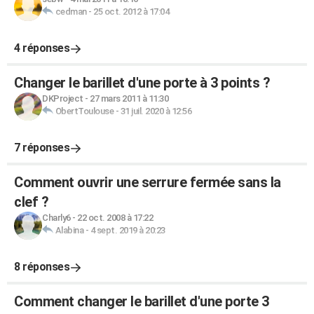
cedman
-
25 oct. 2012 à 17:04
4 réponses
Changer le barillet d'une porte à 3 points ?
DKProject
-
27 mars 2011 à 11:30
ObertToulouse
-
31 juil. 2020 à 12:56
7 réponses
Comment ouvrir une serrure fermée sans la
clef ?
Charly6
-
22 oct. 2008 à 17:22
Alabina
-
4 sept. 2019 à 20:23
8 réponses
Comment changer le barillet d'une porte 3