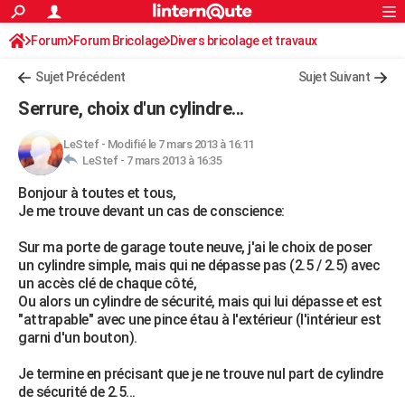
ACTUALITÉS
Forum
Forum Bricolage
Connexion
Divers bricolage et travaux
S'inscrire
Rechercher
Société
Education
Villes
Politique
Faits Divers
Monde
+
SPORT
Sujet Précédent
Sujet Suivant
Football
Cyclisme
Forum
Coupe du monde 2026
Tennis
Rugby
CULTURE
Serrure, choix d'un cylindre...
TNT
Cinéma
Musique
Programme TV
Streaming
Sorties cinéma
+
FINANCE
LeStef
-
Modifié le 7 mars 2013 à 16:11
LeStef -
7 mars 2013 à 16:35
Impôts
Immobilier
Banque
Crédit
Retraite
Epargne
Risques naturels par ville
Assurance
AUTO
Bonjour à toutes et tous,
Réserver un essai
Berlines
Forum auto
Essais
Citadines
SUV
+
HIGH-TECH
Je me trouve devant un cas de conscience:
Meilleur smartphone
Ordinateurs
Guide high-tech
Mobiles
Internet
Jeux vidéo
+
BRICOLAGE
Sur ma porte de garage toute neuve, j'ai le choix de poser
un cylindre simple, mais qui ne dépasse pas (2.5 / 2.5) avec
Aménagement intérieur
Cuisine
Jardinage
+
Forum
Extérieur
Salle de bains
Rangement
WEEK-END
un accès clé de chaque côté,
Ou alors un cylindre de sécurité, mais qui lui dépasse et est
Escapades
Expositions
Week-end nature
Guides de France
Patrimoine
Musées
+
LIFESTYLE
"attrapable" avec une pince étau à l'extérieur (l'intérieur est
garni d'un bouton).
Bien-être
Mode
+
Art de vivre
Loisirs
Modes de vie
SANTE
Je termine en précisant que je ne trouve nul part de cylindre
Guide de la santé
Médicaments
+
Alimentation
Maladies
Sommeil
VOYAGE
de sécurité de 2.5...