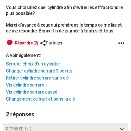
City break
Voyage de noces
Climat
Destinations
Voyage nature
Forum
+
Vous choisiriez quel cylindre afin d'éviter les effractions le
PHOTO
plus possible?
GUIDES D'ACHAT
Merci d'avance à ceux qui prendrons le temps de me lire et
de me répondre. Bonne fin de journée à toutes et tous.
BONS PLANS
CARTE DE VOEUX
Répondre (2)
Partager
Carte Bonne année
Carte Pâques
Carte de Noël
Carte Saint-Valentin
Carte d'anniversaire
DICTIONNAIRE
A voir également:
Serrure, choix d'un cylindre...
Biographies
Expressions
Dictionnaire
Citations
Proverbes
PROGRAMME TV
Changer cylindre serrure 3 points
Retirer cylindre serrure sans clé
COPAINS D'AVANT
Vis cylindre serrure
✓
Se connecter
Collèges
Universités
Service militaire
S'inscrire
Lycées
Primaires
Entreprises
Avis de recherche
AVIS DE DÉCÈS
Vis cylindre serrure cassé
Changement de barillet sans la clé.
FORUM
Lifestyle
Sport
Television
Cinema
Bricolage
Culture
Auto
Voyage
2 réponses
RÉPONSE 1 / 2