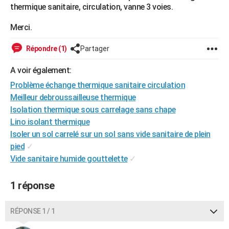
thermique sanitaire, circulation, vanne 3 voies.
City break
Voyage de noces
Climat
Destinations
Voyage nature
Forum
+
PHOTO
Merci.
GUIDES D'ACHAT
Répondre (1)
Partager
BONS PLANS
A voir également:
CARTE DE VOEUX
Problème échange thermique sanitaire circulation
Carte Bonne année
Carte Pâques
Carte de Noël
Carte Saint-Valentin
Carte d'anniversaire
DICTIONNAIRE
Meilleur debroussailleuse thermique
Isolation thermique sous carrelage sans chape
Biographies
Expressions
Dictionnaire
Citations
Proverbes
PROGRAMME TV
Lino isolant thermique
Isoler un sol carrelé sur un sol sans vide sanitaire de plein
COPAINS D'AVANT
pied
✓
Se connecter
Collèges
Universités
Service militaire
S'inscrire
Lycées
Primaires
Entreprises
Avis de recherche
AVIS DE DÉCÈS
Vide sanitaire humide gouttelette
✓
FORUM
1 réponse
Lifestyle
Sport
Television
Cinema
Bricolage
Culture
Auto
Voyage
RÉPONSE 1 / 1