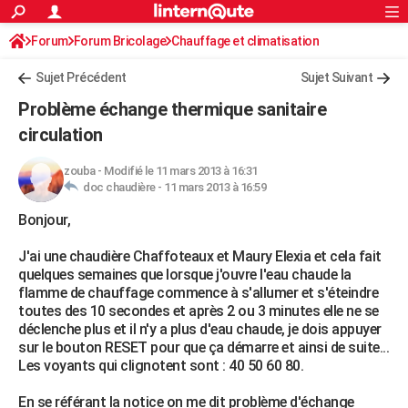
ACTUALITÉS
Forum
Forum Bricolage
Connexion
Chauffage et climatisation
S'inscrire
Rechercher
Société
Education
Villes
Politique
Faits Divers
Monde
+
SPORT
Sujet Précédent
Sujet Suivant
Football
Cyclisme
Forum
Coupe du monde 2026
Tennis
Rugby
CULTURE
Problème échange thermique sanitaire
TNT
Cinéma
Musique
Programme TV
Streaming
Sorties cinéma
+
circulation
FINANCE
Impôts
Immobilier
Banque
Crédit
Retraite
Epargne
Risques naturels par ville
Assurance
AUTO
zouba
-
Modifié le 11 mars 2013 à 16:31
doc chaudière -
11 mars 2013 à 16:59
Réserver un essai
Berlines
Forum auto
Essais
Citadines
SUV
+
HIGH-TECH
Bonjour,
Meilleur smartphone
Ordinateurs
Guide high-tech
Mobiles
Internet
Jeux vidéo
+
BRICOLAGE
J'ai une chaudière Chaffoteaux et Maury Elexia et cela fait
quelques semaines que lorsque j'ouvre l'eau chaude la
Aménagement intérieur
Cuisine
Jardinage
+
Forum
Extérieur
Salle de bains
Rangement
WEEK-END
flamme de chauffage commence à s'allumer et s'éteindre
toutes des 10 secondes et après 2 ou 3 minutes elle ne se
Escapades
Expositions
Week-end nature
Guides de France
Patrimoine
Musées
+
LIFESTYLE
déclenche plus et il n'y a plus d'eau chaude, je dois appuyer
sur le bouton RESET pour que ça démarre et ainsi de suite...
Bien-être
Mode
+
Art de vivre
Loisirs
Modes de vie
SANTE
Les voyants qui clignotent sont : 40 50 60 80.
Guide de la santé
Médicaments
+
Alimentation
Maladies
Sommeil
VOYAGE
En se référant la notice on me dit problème d'échange