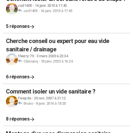
ced1405
-
16 janv. 2010 à 17:45
ced1405
-
16 janv. 2010 à 17:45
5 réponses
Cherche conseil ou expert pour eau vide
sanitaire / drainage
thierry-79
-
3 mars 2020 à 23:34
Clemanq
-
18 janv. 2023 à 16:24
6 réponses
Comment isoler un vide sanitaire ?
freepda
-
20 nov. 2007 à 21:12
Bruno
-
8 janv. 2016 à 18:20
8 réponses