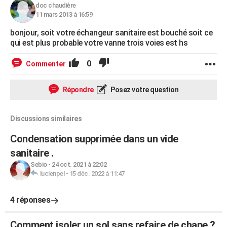
doc chaudière
11 mars 2013 à 16:59
bonjour, soit votre échangeur sanitaire est bouché soit ce
qui est plus probable votre vanne trois voies est hs
0
Commenter
Répondre
Posez votre question
Discussions similaires
Condensation supprimée dans un vide
sanitaire .
Sebio
-
24 oct. 2021 à 22:02
lucienpel
-
15 déc. 2022 à 11:47
4 réponses
Comment isoler un sol sans refaire de chape ?