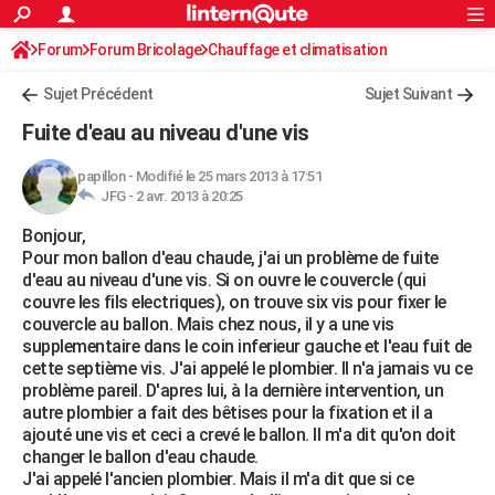
ACTUALITÉS
Forum
Forum Bricolage
Connexion
Chauffage et climatisation
S'inscrire
Rechercher
Société
Education
Villes
Politique
Faits Divers
Monde
+
SPORT
Sujet Précédent
Sujet Suivant
Football
Cyclisme
Forum
Coupe du monde 2026
Tennis
Rugby
CULTURE
Fuite d'eau au niveau d'une vis
TNT
Cinéma
Musique
Programme TV
Streaming
Sorties cinéma
+
FINANCE
papillon
-
Modifié le 25 mars 2013 à 17:51
JFG -
2 avr. 2013 à 20:25
Impôts
Immobilier
Banque
Crédit
Retraite
Epargne
Risques naturels par ville
Assurance
AUTO
Bonjour,
Réserver un essai
Berlines
Forum auto
Essais
Citadines
SUV
+
HIGH-TECH
Pour mon ballon d'eau chaude, j'ai un problème de fuite
d'eau au niveau d'une vis. Si on ouvre le couvercle (qui
Meilleur smartphone
Ordinateurs
Guide high-tech
Mobiles
Internet
Jeux vidéo
+
BRICOLAGE
couvre les fils electriques), on trouve six vis pour fixer le
couvercle au ballon. Mais chez nous, il y a une vis
Aménagement intérieur
Cuisine
Jardinage
+
Forum
Extérieur
Salle de bains
Rangement
WEEK-END
supplementaire dans le coin inferieur gauche et l'eau fuit de
cette septième vis. J'ai appelé le plombier. Il n'a jamais vu ce
Escapades
Expositions
Week-end nature
Guides de France
Patrimoine
Musées
+
LIFESTYLE
problème pareil. D'apres lui, à la dernière intervention, un
autre plombier a fait des bêtises pour la fixation et il a
Bien-être
Mode
+
Art de vivre
Loisirs
Modes de vie
SANTE
ajouté une vis et ceci a crevé le ballon. Il m'a dit qu'on doit
changer le ballon d'eau chaude.
Guide de la santé
Médicaments
+
Alimentation
Maladies
Sommeil
VOYAGE
J'ai appelé l'ancien plombier. Mais il m'a dit que si ce