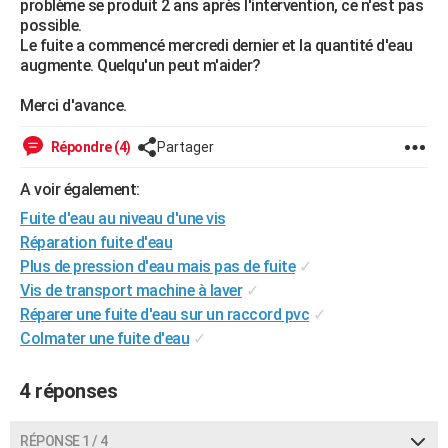
problème se produit 2 ans après l'intervention, ce n'est pas
City break
Voyage de noces
Climat
Destinations
Voyage nature
Forum
+
possible.
PHOTO
Le fuite a commencé mercredi dernier et la quantité d'eau
augmente. Quelqu'un peut m'aider?
GUIDES D'ACHAT
Merci d'avance.
BONS PLANS
CARTE DE VOEUX
Répondre (4)
Partager
Carte Bonne année
Carte Pâques
Carte de Noël
Carte Saint-Valentin
Carte d'anniversaire
DICTIONNAIRE
A voir également:
Fuite d'eau au niveau d'une vis
Biographies
Expressions
Dictionnaire
Citations
Proverbes
PROGRAMME TV
Réparation fuite d'eau
Plus de pression d'eau mais pas de fuite
✓
COPAINS D'AVANT
Vis de transport machine à laver
✓
Se connecter
Collèges
Universités
Service militaire
S'inscrire
Lycées
Primaires
Entreprises
Avis de recherche
AVIS DE DÉCÈS
Réparer une fuite d'eau sur un raccord pvc
✓
Colmater une fuite d'eau
✓
FORUM
Lifestyle
Sport
Television
Cinema
Bricolage
Culture
Auto
Voyage
4 réponses
RÉPONSE 1 / 4