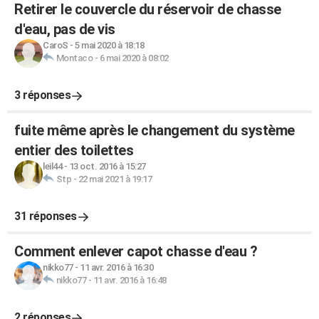
Retirer le couvercle du réservoir de chasse
d'eau, pas de vis
CaroS
-
5 mai 2020 à 18:18
Montaco
-
6 mai 2020 à 08:02
3 réponses
fuite même après le changement du système
entier des toilettes
leil44
-
13 oct. 2016 à 15:27
Stp
-
22 mai 2021 à 19:17
31 réponses
Comment enlever capot chasse d'eau ?
nikko77
-
11 avr. 2016 à 16:30
nikko77
-
11 avr. 2016 à 16:48
2 réponses