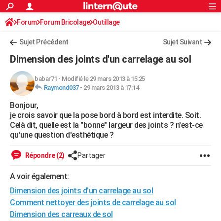
ACTUALITÉS
Forum
Forum Bricolage
Connexion
Outillage
S'inscrire
Rechercher
Société
Education
Villes
Politique
Faits Divers
Monde
+
SPORT
Sujet Précédent
Sujet Suivant
Football
Cyclisme
Forum
Coupe du monde 2026
Tennis
Rugby
CULTURE
Dimension des joints d'un carrelage au sol
TNT
Cinéma
Musique
Programme TV
Streaming
Sorties cinéma
+
FINANCE
babar71
-
Modifié le 29 mars 2013 à 15:25
Raymond037
-
29 mars 2013 à 17:14
Impôts
Immobilier
Banque
Crédit
Retraite
Epargne
Risques naturels par ville
Assurance
AUTO
Bonjour,
Réserver un essai
Berlines
Forum auto
Essais
Citadines
SUV
+
HIGH-TECH
je crois savoir que la pose bord à bord est interdite. Soit.
Celà dit, quelle est la "bonne" largeur des joints ? n'est-ce
Meilleur smartphone
Ordinateurs
Guide high-tech
Mobiles
Internet
Jeux vidéo
+
BRICOLAGE
qu'une question d'esthétique ?
Aménagement intérieur
Cuisine
Jardinage
+
Forum
Extérieur
Salle de bains
Rangement
WEEK-END
Répondre (2)
Partager
Escapades
Expositions
Week-end nature
Guides de France
Patrimoine
Musées
+
LIFESTYLE
A voir également:
Dimension des joints d'un carrelage au sol
Bien-être
Mode
+
Art de vivre
Loisirs
Modes de vie
SANTE
Comment nettoyer des joints de carrelage au sol
Guide de la santé
Médicaments
+
Alimentation
Maladies
Sommeil
VOYAGE
Dimension des carreaux de sol