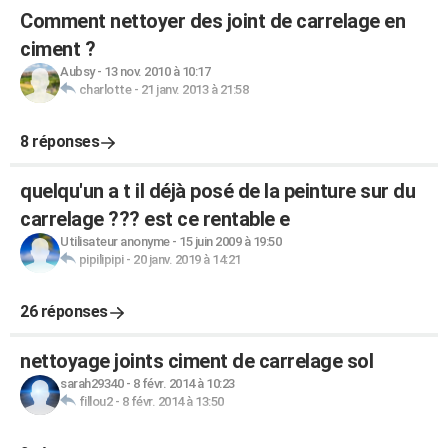
Comment nettoyer des joint de carrelage en
ciment ?
Aubsy
-
13 nov. 2010 à 10:17
charlotte
-
21 janv. 2013 à 21:58
8 réponses
quelqu'un a t il déjà posé de la peinture sur du
carrelage ??? est ce rentable e
Utilisateur anonyme
-
15 juin 2009 à 19:50
pipilipipi
-
20 janv. 2019 à 14:21
26 réponses
nettoyage joints ciment de carrelage sol
sarah29340
-
8 févr. 2014 à 10:23
fillou2
-
8 févr. 2014 à 13:50