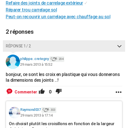
Refaire des joints de carrelage extérieur
✓
City break
Voyage de noces
Climat
Destinations
Voyage nature
Forum
+
PHOTO
Réparer trou carrelage sol
Peut-on recouvrir un carrelage avec chauffage au sol
GUIDES D'ACHAT
BONS PLANS
2 réponses
CARTE DE VOEUX
RÉPONSE 1 / 2
Carte Bonne année
Carte Pâques
Carte de Noël
Carte Saint-Valentin
Carte d'anniversaire
DICTIONNAIRE
philippe..cretegny
204
Biographies
Expressions
Dictionnaire
Citations
Proverbes
29 mars 2013 à 15:52
PROGRAMME TV
bonjour, ce sont les croix en plastique qui vous donnerons
COPAINS D'AVANT
la dimensions des joints ...!
Se connecter
Collèges
Universités
Service militaire
S'inscrire
Lycées
Primaires
Entreprises
Avis de recherche
AVIS DE DÉCÈS
0
Commenter
FORUM
Lifestyle
Sport
Television
Cinema
Bricolage
Culture
Auto
Voyage
Raymond037
303
29 mars 2013 à 17:14
On choisit plutôt les croisillons en fonction de la largeur