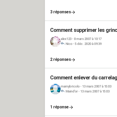
3 réponses
Comment supprimer les grinc
alex123
-
8 mars 2007 à 10:17
Nico
-
5 déc. 2020 à 09:39
2 réponses
Comment enlever du carrelage
mamybricolo
-
13 mars 2007 à 15:03
Maind'or
-
13 mars 2007 à 15:03
1 réponse