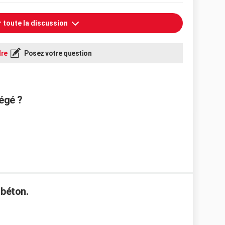
r toute la discussion
re
Posez votre question
égé ?
 béton.