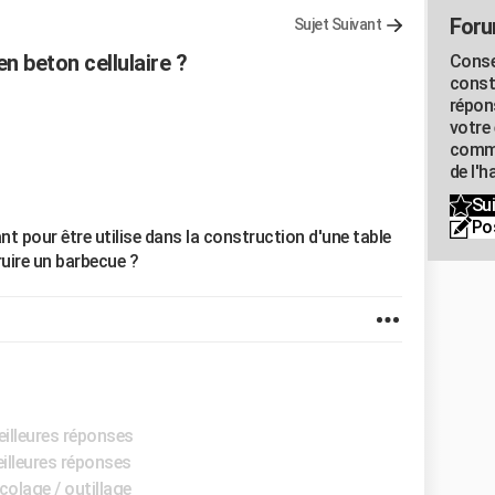
Foru
Sujet Suivant
n beton cellulaire ?
Conse
const
répon
votre 
commu
de l'h
Sui
Po
ant pour être utilise dans la construction d'une table
ruire un barbecue ?
eilleures réponses
eilleures réponses
colage / outillage