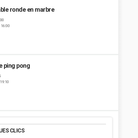
table ronde en marbre
:00
 16:00
e ping pong
5
 19:10
UES CLICS