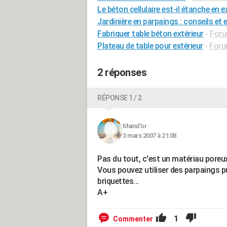
Le béton cellulaire est-il étanche en e
Jardinière en parpaings : conseils et e
Fabriquer table béton extérieur
-
Foru
Plateau de table pour extérieur
-
Foru
2 réponses
RÉPONSE 1 / 2
Maind'or
3 mars 2007 à 21:08
Pas du tout, c'est un matériau poreu
Vous pouvez utiliser des parpaings pu
briquettes...
A+
1
Commenter