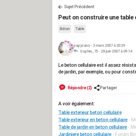
Sujet Précédent
Peut on construire une table e
Béton
Table
papyzano
-
3 mars 2007 à 20:39
Sophie_75 -
28 juin 2007 à 09:14
Le beton cellulaire est il assez résist
de jardin, par exemple, ou pour const
Répondre (2)
Partager
A voir également:
Table exterieur beton cellulaire
Table exterieur en beton cellulaire
- M
Table de jardin en beton cellulaire
- M
Jardiniere beton cellulaire
-
Forum Bri