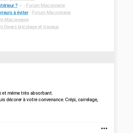
xtérieur ?
✓
-
Forum Maçonnerie
rreurs à éviter
-
Forum Maçonnerie
m Maçonnerie
m Divers bricolage et travaux
x et même très absorbant.
is décorer à votre convenance. Crépi, carrelage,