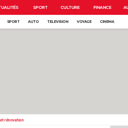
TUALITÉS
SPORT
CULTURE
FINANCE
A
SPORT
AUTO
TELEVISION
VOYAGE
CINEMA
et rénovation