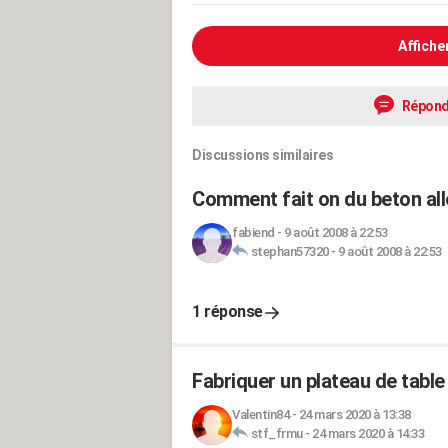
Affiche
Répond
Discussions similaires
Comment fait on du beton all
fabiend
-
9 août 2008 à 22:53
stephan57320
-
9 août 2008 à 22:53
1 réponse
Fabriquer un plateau de table
Valentin84
-
24 mars 2020 à 13:38
stf_frmu
-
24 mars 2020 à 14:33