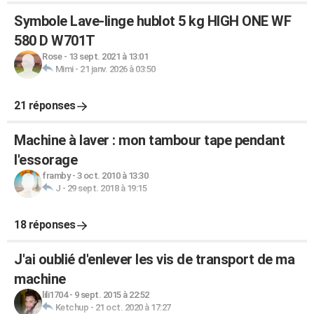
Symbole Lave-linge hublot 5 kg HIGH ONE WF
580 D W701T
Rose
-
13 sept. 2021 à 13:01
Mimi
-
21 janv. 2026 à 03:50
21 réponses
Machine à laver : mon tambour tape pendant
l'essorage
framby
-
3 oct. 2010 à 13:30
J
-
29 sept. 2018 à 19:15
18 réponses
J'ai oublié d'enlever les vis de transport de ma
machine
lili1704
-
9 sept. 2015 à 22:52
Ketchup
-
21 oct. 2020 à 17:27