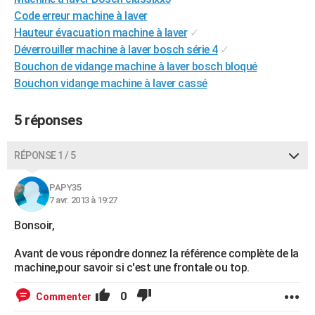
City break
Voyage de noces
Climat
Destinations
Voyage nature
Forum
+
Code erreur machine à laver
PHOTO
Hauteur évacuation machine à laver
✓
GUIDES D'ACHAT
Déverrouiller machine à laver bosch série 4
✓
Bouchon de vidange machine à laver bosch bloqué
BONS PLANS
Bouchon vidange machine à laver cassé
CARTE DE VOEUX
5 réponses
Carte Bonne année
Carte Pâques
Carte de Noël
Carte Saint-Valentin
Carte d'anniversaire
DICTIONNAIRE
RÉPONSE 1 / 5
Biographies
Expressions
Dictionnaire
Citations
Proverbes
PROGRAMME TV
COPAINS D'AVANT
PAPY35
7 avr. 2013 à 19:27
Se connecter
Collèges
Universités
Service militaire
S'inscrire
Lycées
Primaires
Entreprises
Avis de recherche
AVIS DE DÉCÈS
Bonsoir,
FORUM
Avant de vous répondre donnez la référence complète de la
machine,pour savoir si c'est une frontale ou top.
Lifestyle
Sport
Television
Cinema
Bricolage
Culture
Auto
Voyage
0
Commenter